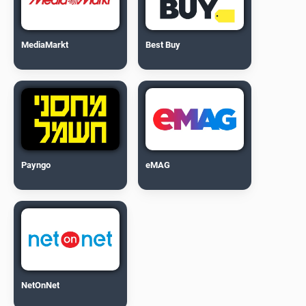
MediaMarkt
Best Buy
Payngo
eMAG
NetOnNet