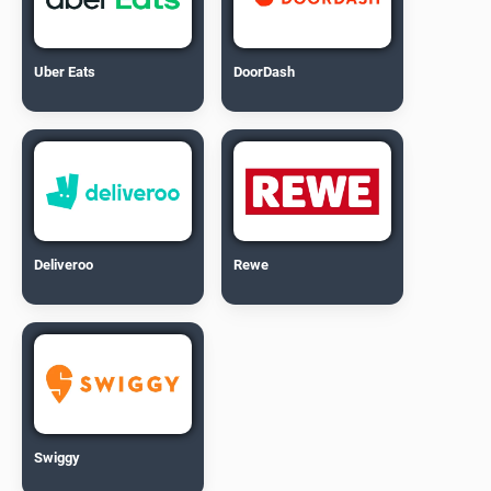
Uber Eats
DoorDash
Deliveroo
Rewe
Swiggy