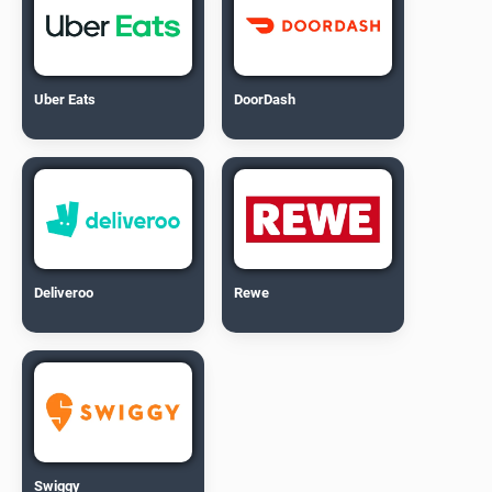
Uber Eats
DoorDash
Deliveroo
Rewe
Swiggy