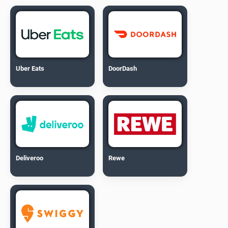
Uber Eats
DoorDash
Deliveroo
Rewe