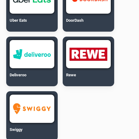
Uber Eats
DoorDash
Deliveroo
Rewe
Swiggy