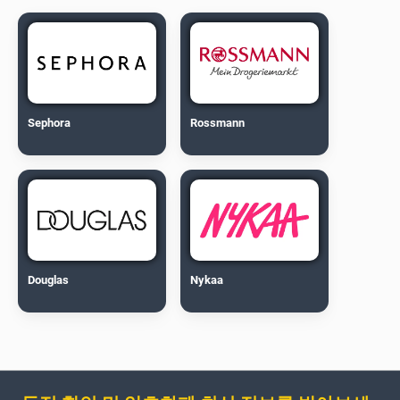
Sephora
Rossmann
Douglas
Nykaa