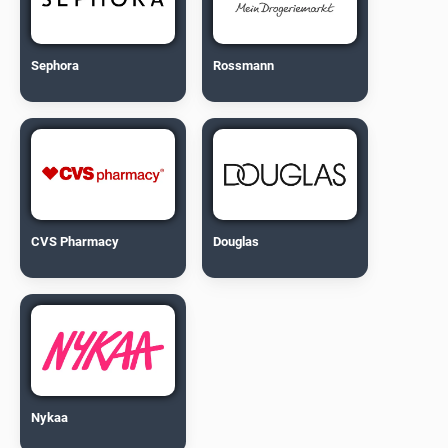
Sephora
Rossmann
CVS Pharmacy
Douglas
Nykaa