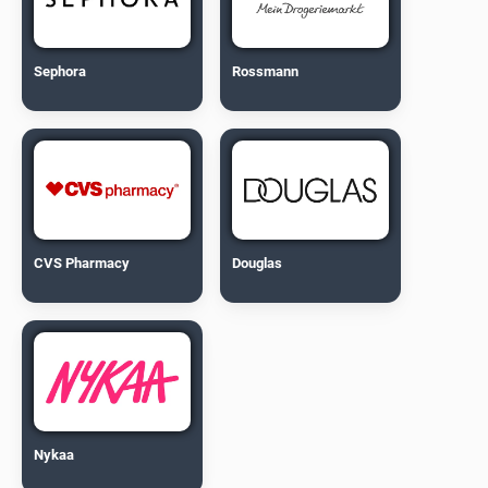
Sephora
Rossmann
CVS Pharmacy
Douglas
Nykaa