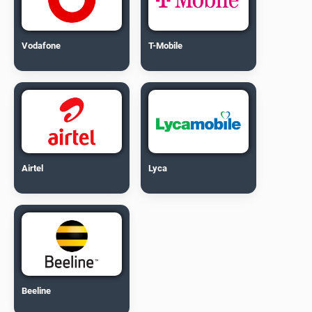
Vodafone
T-Mobile
Airtel
Lyca
Beeline