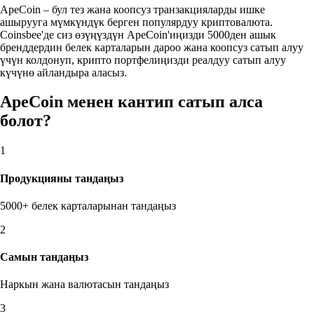
ApeCoin – бул тез жана коопсуз транзакцияларды ишке
ашырууга мүмкүндүк берген популярдуу криптовалюта.
Coinsbee'де сиз өзүңүздүн ApeCoin'иңизди 5000ден ашык
бренддердин белек карталарын дароо жана коопсуз сатып алуу
үчүн колдонуп, крипто портфелиңизди реалдуу сатып алуу
күчүнө айландыра аласыз.
ApeCoin менен кантип сатып алса
болот?
1
Продукцияны тандаңыз
5000+ белек карталарынан тандаңыз
2
Самын тандаңыз
Наркын жана валютасын тандаңыз
3