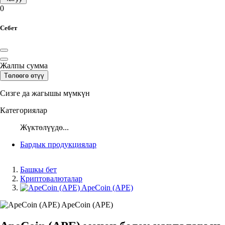
0
Себет
Жалпы сумма
Төлөөгө өтүү
Сизге да жагышы мүмкүн
Категориялар
Жүктөлүүдө...
Бардык продукциялар
Башкы бет
Криптовалюталар
ApeCoin (APE)
ApeCoin (APE)