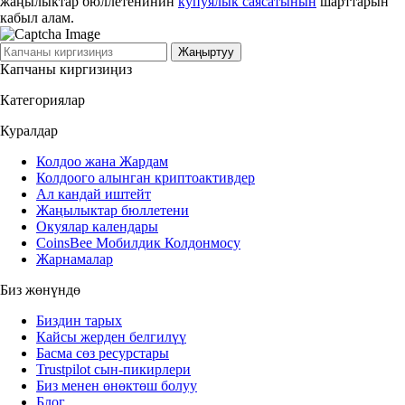
жаңылыктар бюллетенинин
купуялык саясатынын
шарттарын
кабыл алам.
Жаңыртуу
Капчаны киргизиңиз
Категориялар
Куралдар
Колдоо жана Жардам
Колдоого алынган криптоактивдер
Ал кандай иштейт
Жаңылыктар бюллетени
Окуялар календары
CoinsBee Мобилдик Колдонмосу
Жарнамалар
Биз жөнүндө
Биздин тарых
Кайсы жерден белгилүү
Басма сөз ресурстары
Trustpilot сын-пикирлери
Биз менен өнөктөш болуу
Блог