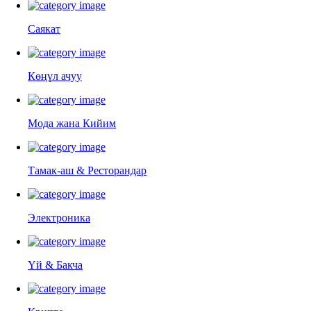
Саякат
Көңүл ачуу
Мода жана Кийим
Тамак-аш & Ресторандар
Электроника
Үй & Бакча