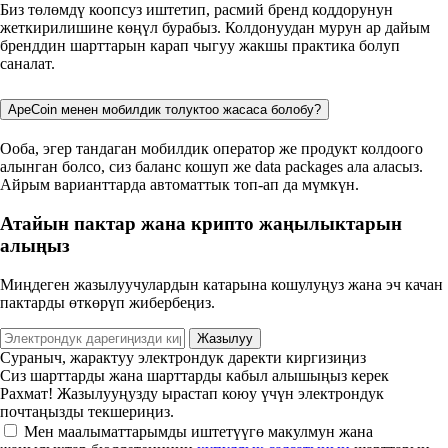
Биз төлөмдү коопсуз иштетип, расмий бренд коддорунун
жеткирилишине көңүл бурабыз. Колдонуудан мурун ар дайым
бренддин шарттарын карап чыгуу жакшы практика болуп
саналат.
ApeCoin менен мобилдик толуктоо жасаса болобу?
Ооба, эгер тандаган мобилдик оператор же продукт колдоого
алынган болсо, сиз баланс кошуп же data packages ала аласыз.
Айрым варианттарда автоматтык топ-ап да мүмкүн.
Атайын пактар жана крипто жаңылыктарын
алыңыз
Миңдеген жазылуучулардын катарына кошулуңуз жана эч качан
пактарды өткөрүп жибербеңиз.
Жазылуу
Сураныч, жарактуу электрондук даректи киргизиңиз
Сиз шарттарды жана шарттарды кабыл алышыңыз керек
Рахмат! Жазылууңузду ырастап коюу үчүн электрондук
почтаңызды текшериңиз.
Мен маалыматтарымды иштетүүгө макулмун жана