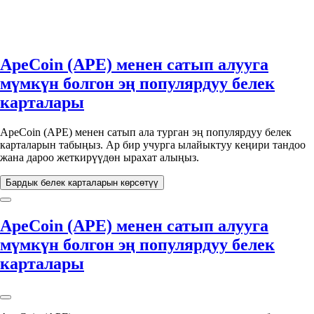
ApeCoin (APE) менен сатып алууга
мүмкүн болгон эң популярдуу белек
карталары
ApeCoin (APE) менен сатып ала турган эң популярдуу белек
карталарын табыңыз. Ар бир учурга ылайыктуу кеңири тандоо
жана дароо жеткирүүдөн ырахат алыңыз.
Бардык белек карталарын көрсөтүү
ApeCoin (APE) менен сатып алууга
мүмкүн болгон эң популярдуу белек
карталары