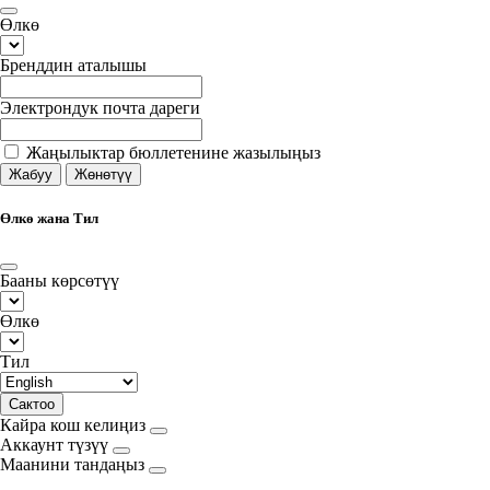
Өлкө
Бренддин аталышы
Электрондук почта дареги
Жаңылыктар бюллетенине жазылыңыз
Жабуу
Жөнөтүү
Өлкө жана Тил
Бааны көрсөтүү
Өлкө
Тил
Сактоо
Кайра кош келиңиз
Аккаунт түзүү
Маанини тандаңыз