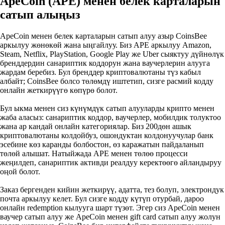
ApeCoin (APE) менен белек карталарын
сатып алыңыз
ApeCoin менен белек карталарын сатып алуу азыр CoinsBee
аркылуу жөнөкөй жана ыңгайлуу. Биз APE аркылуу Amazon,
Steam, Netflix, PlayStation, Google Play же Uber сыяктуу дүйнөлүк
бренддердин санариптик коддорун жана ваучерлерин алууга
жардам беребиз. Бул бренддер криптовалютаны түз кабыл
албайт; CoinsBee болсо төлөмдү иштетип, сизге расмий кодду
онлайн жеткирүүгө көпүрө болот.
Бул ыкма менен сиз күнүмдүк сатып алууларды крипто менен
жаба аласыз: санариптик коддор, ваучерлер, мобилдик толуктоо
жана ар кандай онлайн категориялар. Биз 200дөн ашык
криптовалютаны колдойбуз, ошондуктан колдонуучулар банк
эсебине көз каранды болбостон, өз каражатын пайдаланып
төлөй алышат. Натыйжада APE менен төлөө процесси
жеңилдеп, санариптик активди реалдуу керектөөгө айландыруу
оңой болот.
Заказ бергенден кийин жеткирүү, адатта, тез болуп, электрондук
почта аркылуу келет. Бул сизге кодду күтүп отурбай, дароо
онлайн redemption кылууга шарт түзөт. Эгер сиз ApeCoin менен
ваучер сатып алуу же ApeCoin менен gift card сатып алуу жолун