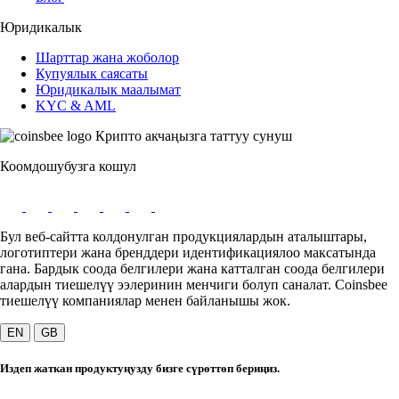
Юридикалык
Шарттар жана жоболор
Купуялык саясаты
Юридикалык маалымат
KYC & AML
Крипто акчаңызга таттуу сунуш
Коомдошубузга кошул
Бул веб-сайтта колдонулган продукциялардын аталыштары,
логотиптери жана бренддери идентификациялоо максатында
гана. Бардык соода белгилери жана катталган соода белгилери
алардын тиешелүү ээлеринин менчиги болуп саналат. Coinsbee
тиешелүү компаниялар менен байланышы жок.
EN
GB
Издеп жаткан продуктуңузду бизге сүрөттөп бериңиз.