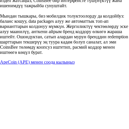
издеп жатсаңыз, CoinsBee бир интерфейсте түшүнүктүү жана
ишенимдүү тажрыйба сунуштайт.
Мындан тышкары, биз мобилдик толуктоолорду да колдойбуз:
баланс кошуу, data packages алуу же автоматтык топ-ап
варианттарын колдонуу мүмкүн. Жергиликтүү чектөөлөрдү эске
алуу маанилүү, анткени айрым бренд коддору өлкөгө жараша
иштейт. Ошондуктан, сатып алардан мурун бренддин redemption
шарттарын текшерүү эң туура кадам болуп саналат, ал эми
CoinsBee төлөмдү коопсуз иштетип, расмий коддор менен
иштөөгө көңүл бурат.
ApeCoin (APE) менен соода кылыңыз