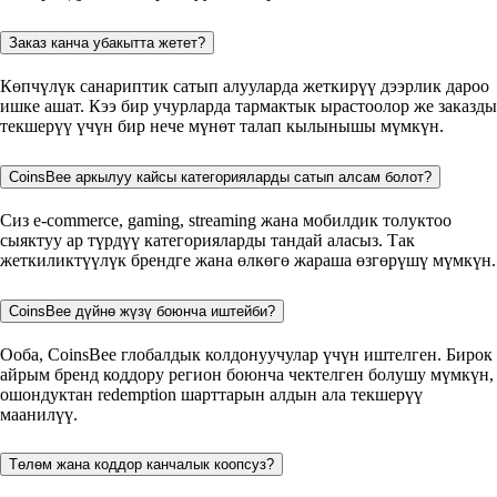
Заказ канча убакытта жетет?
Көпчүлүк санариптик сатып алууларда жеткирүү дээрлик дароо
ишке ашат. Кээ бир учурларда тармактык ырастоолор же заказды
текшерүү үчүн бир нече мүнөт талап кылынышы мүмкүн.
CoinsBee аркылуу кайсы категорияларды сатып алсам болот?
Сиз e-commerce, gaming, streaming жана мобилдик толуктоо
сыяктуу ар түрдүү категорияларды тандай аласыз. Так
жеткиликтүүлүк брендге жана өлкөгө жараша өзгөрүшү мүмкүн.
CoinsBee дүйнө жүзү боюнча иштейби?
Ооба, CoinsBee глобалдык колдонуучулар үчүн иштелген. Бирок
айрым бренд коддору регион боюнча чектелген болушу мүмкүн,
ошондуктан redemption шарттарын алдын ала текшерүү
маанилүү.
Төлөм жана коддор канчалык коопсуз?