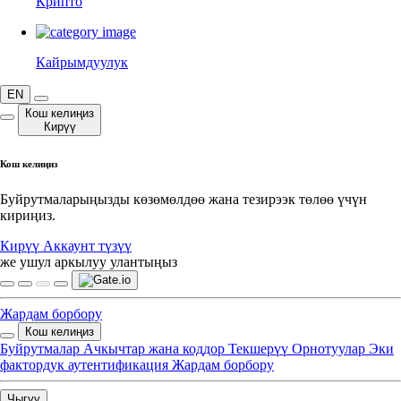
Крипто
Кайрымдуулук
EN
Кош келиңиз
Кирүү
Кош келиңиз
Буйрутмаларыңызды көзөмөлдөө жана тезирээк төлөө үчүн
кириңиз.
Кирүү
Аккаунт түзүү
же ушул аркылуу улантыңыз
Жардам борбору
Кош келиңиз
Буйрутмалар
Ачкычтар жана коддор
Текшерүү
Орнотуулар
Эки
фактордук аутентификация
Жардам борбору
Чыгуу