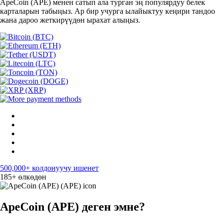
ApeCoin (APE) менен сатып ала турган эң популярдуу белек
карталарын табыңыз. Ар бир учурга ылайыктуу кеңири тандоо
жана дароо жеткирүүдөн ырахат алыңыз.
500,000+ колдонуучу ишенет
185+ өлкөдөн
ApeCoin (APE) деген эмне?