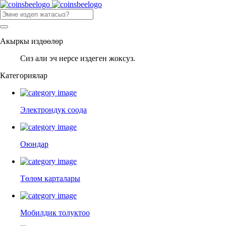
Акыркы издөөлөр
Сиз али эч нерсе издеген жоксуз.
Категориялар
Электрондук соода
Оюндар
Төлөм карталары
Мобилдик толуктоо