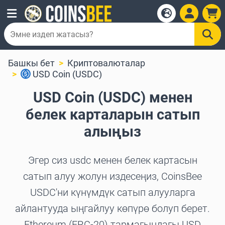
Башкы бет
Криптовалюталар
USD Coin (USDC)
USD Coin (USDC) менен
белек карталарын сатып
алыңыз
Эгер сиз usdc менен белек картасын
сатып алуу жолун издесеңиз, CoinsBee
USDC'ни күнүмдүк сатып алууларга
айлантууда ыңгайлуу көпүрө болуп берет.
Ethereum (ERC-20) тармагындагы USD