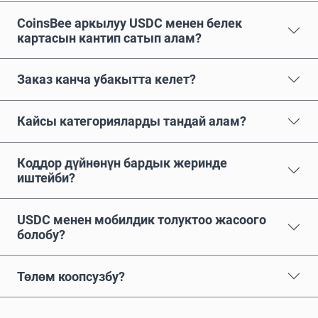
CoinsBee аркылуу USDC менен белек
картасын кантип сатып алам?
Заказ канча убакытта келет?
Кайсы категорияларды тандай алам?
Коддор дүйнөнүн бардык жеринде
иштейби?
USDC менен мобилдик толуктоо жасоого
болобу?
Төлөм коопсузбу?