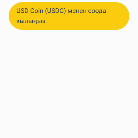
USD Coin (USDC) менен соода
кылыңыз