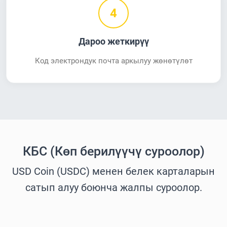
4
Дароо жеткирүү
Код электрондук почта аркылуу жөнөтүлөт
КБС (Көп берилүүчү суроолор)
USD Coin (USDC) менен белек карталарын
сатып алуу боюнча жалпы суроолор.