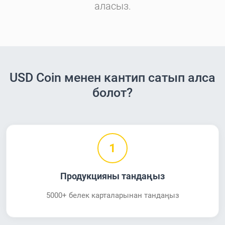
аласыз.
USD Coin менен кантип сатып алса
болот?
1
Продукцияны тандаңыз
5000+ белек карталарынан тандаңыз