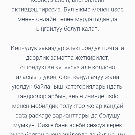
активдештиресиз. Бул ыкма менен usdc
менен онлайн төлөө мурдагыдан да
ыңгайлуу болуп калат.
Көпчүлүк заказдар электрондук почтага
дээрлик заматта жеткирилет,
ошондуктан күтүүсүз эле колдоно
аласыз. Дүкөн, оюн, көңүл ачуу жана
уюлдук байланыш категорияларындагы
тандоолор арбын, анын ичинде usdc
менен мобилдик толуктоо же ар кандай
data package варианттары да болушу
мүмкүн. Сизге банк эсеби сөзсүз керек
эмес болгон сценарийлерде да бул чечим