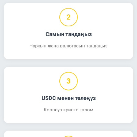
2
Самын тандаңыз
Наркын жана валютасын тандаңыз
3
USDC менен төлөңүз
Коопсуз крипто төлөм