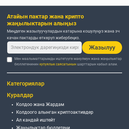
Атайын пактар жана крипто
жаңылыктарын алыңыз
Миңдеген жазылуучулардын катарына кошулуңуз жана эч
качан пактарды өткөрүп жибербеңиз.
Жазылуу
Мен маалыматтарымды иштетүүгө макулмун жана жаңылыктар
бюллетенинин
купуялык саясатынын
шарттарын кабыл алам.
Категориялар
Куралдар
Колдоо жана Жардам
Колдоого алынган криптоактивдер
Ал кандай иштейт
Жаңылыктар бюллетени