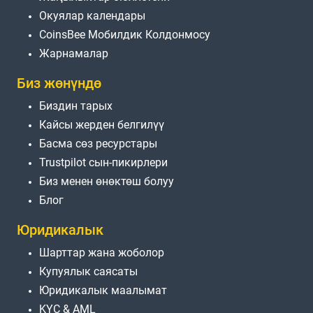
Окуялар календары
CoinsBee Мобилдик Колдонмосу
Жарнамалар
Биз жөнүндө
Биздин тарых
Кайсы жерден белгилүү
Басма сөз ресурстары
Trustpilot сын-пикирлери
Биз менен өнөктөш болуу
Блог
Юридикалык
Шарттар жана жоболор
Купуялык саясаты
Юридикалык маалымат
KYC & AML