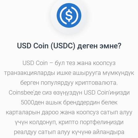
USD Coin (USDC) деген эмне?
USD Coin – бул тез жана коопсуз
транзакцияларды ишке ашырууга мүмкүндүк
берген популярдуу криптовалюта.
Coinsbee'де сиз өзүңүздүн USD Coin'иңизди
5000ден ашык бренддердин белек
карталарын дароо жана коопсуз сатып алуу
үчүн колдонуп, крипто портфелиңизди
реалдуу сатып алуу күчүнө айландыра