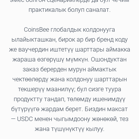
практикалык болуп саналат.
CoinsBee глобалдык колдонууга
ылайыкташкан, бирок ар бир бренд коду
же ваучердин иштетүү шарттары аймакка
жараша өзгөрүшү мүмкүн. Ошондуктан
заказ берерден мурун аймактык
чектөөлөрдү жана колдонуу шарттарын
текшерүү маанилүү; бул сизге туура
продуктту тандап, төлөмдү ишенимдүү
бүтүрүүгө жардам берет. Биздин максат
— USDC менен чыгымдоону жөнөкөй, тез
жана түшүнүктүү кылуу.