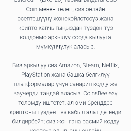
Coin менен төлөп, сиз онлайн
эсептешүүнү жөнөкөйлөтөсүз жана
крипто капчыгыңыздан түздөн-түз
колдонмо аркылуу соода кылууга
мүмкүнчүлүк аласыз.
Биз аркылуу сиз Amazon, Steam, Netflix,
PlayStation жана башка белгилүү
платформалар үчүн санарип кодду же
ваучерди тандай аласыз. CoinsBee өзү
төлөмдү иштетет, ал эми бренддер
криптоны түздөн-түз кабыл алат дегенди
билдирбейт; сиз жөн гана расмий кодду
коопсуз алып, аны онлайн