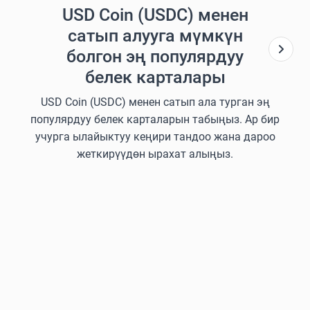
USD Coin (USDC) менен
сатып алууга мүмкүн
болгон эң популярдуу
белек карталары
USD Coin (USDC) менен сатып ала турган эң
популярдуу белек карталарын табыңыз. Ар бир
учурга ылайыктуу кеңири тандоо жана дароо
жеткирүүдөн ырахат алыңыз.