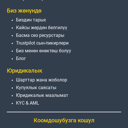
Биз жөнүндө
Биздин тарых
Кайсы жерден белгилүү
Басма сөз ресурстары
Trustpilot сын-пикирлери
Биз менен өнөктөш болуу
Блог
Юридикалык
Шарттар жана жоболор
Купуялык саясаты
Юридикалык маалымат
KYC & AML
Коомдошубузга кошул