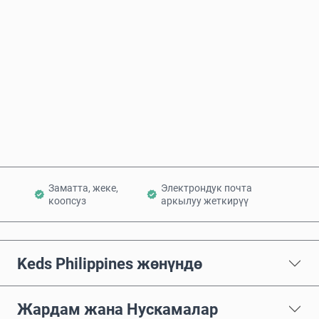
Болжолдуу баасы
Азыр сатып алуу
Себетке кошуу
Заматта, жеке,
Электрондук почта
коопсуз
аркылуу жеткирүү
Keds Philippines жөнүндө
Жардам жана Нускамалар