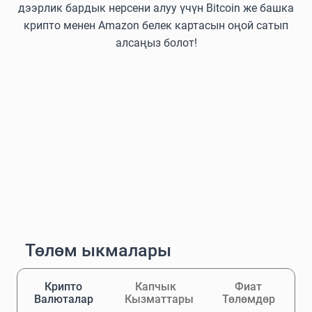
дээрлик бардык нерсени алуу үчүн Bitcoin же башка
крипто менен Amazon белек картасын оңой сатып
алсаңыз болот!
Төлөм ыкмалары
Крипто
Капчык
Фиат
Валюталар
Кызматтары
Төлөмдөр