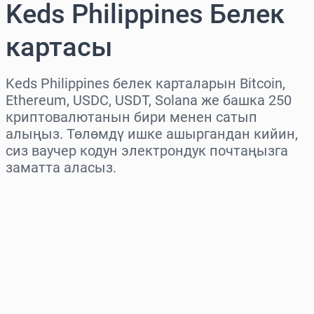
Keds Philippines Белек
картасы
Keds Philippines белек карталарын Bitcoin,
Ethereum, USDC, USDT, Solana же башка 250
криптовалютанын бири менен сатып
алыңыз. Төлөмдү ишке ашыргандан кийин,
сиз ваучер кодун электрондук почтаңызга
заматта аласыз.
Аймакты тандаңыз
Сумманы тандаңыз