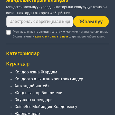
Миңдеген жазылуучулардын катарына кошулуңуз жана эч
качан пактарды өткөрүп жибербеңиз.
Жазылуу
Мен маалыматтарымды иштетүүгө макулмун жана жаңылыктар
бюллетенинин
купуялык саясатынын
шарттарын кабыл алам.
Категориялар
Куралдар
Колдоо жана Жардам
Колдоого алынган криптоактивдер
Ал кандай иштейт
Жаңылыктар бюллетени
Окуялар календары
CoinsBee Мобилдик Колдонмосу
Жарнамалар