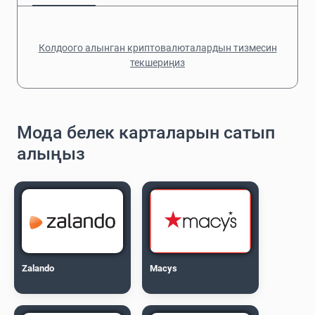
Колдоого алынган криптовалюталардын тизмесин
текшериңиз
Мода белек карталарын сатып
алыңыз
Zalando
Macys