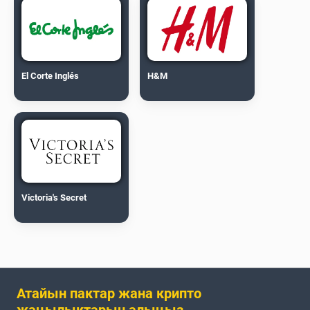
El Corte Inglés
H&M
Victoria's Secret
Атайын пактар жана крипто
жаңылыктарын алыңыз