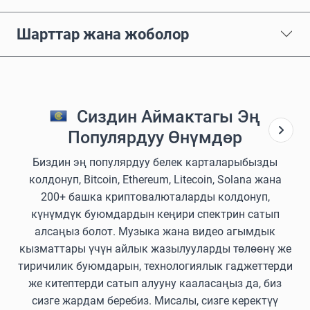
Шарттар жана жоболор
Сиздин Аймактагы Эң
Популярдуу Өнүмдөр
Биздин эң популярдуу белек карталарыбызды
колдонуп, Bitcoin, Ethereum, Litecoin, Solana жана
200+ башка криптовалюталарды колдонуп,
күнүмдүк буюмдардын кеңири спектрин сатып
алсаңыз болот. Музыка жана видео агымдык
кызматтары үчүн айлык жазылууларды төлөөнү же
тиричилик буюмдарын, технологиялык гаджеттерди
же китептерди сатып алууну кааласаңыз да, биз
сизге жардам беребиз. Мисалы, сизге керектүү