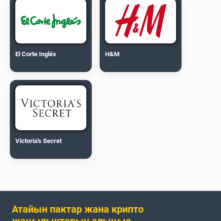
El Corte Inglés
H&M
Victoria's Secret
Атайын пактар жана крипто
жаңылыктарын алыңыз