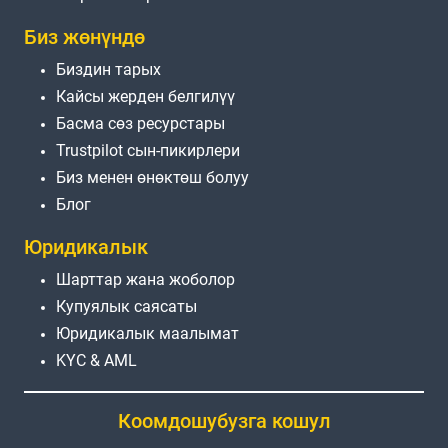
Биз жөнүндө
Биздин тарых
Кайсы жерден белгилүү
Басма сөз ресурстары
Trustpilot сын-пикирлери
Биз менен өнөктөш болуу
Блог
Юридикалык
Шарттар жана жоболор
Купуялык саясаты
Юридикалык маалымат
KYC & AML
Коомдошубузга кошул