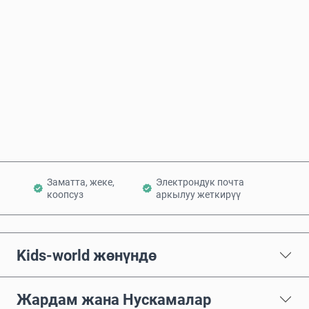
Болжолдуу баасы
Азыр сатып алуу
Себетке кошуу
Заматта, жеке,
Электрондук почта
коопсуз
аркылуу жеткирүү
Kids-world жөнүндө
Жардам жана Нускамалар