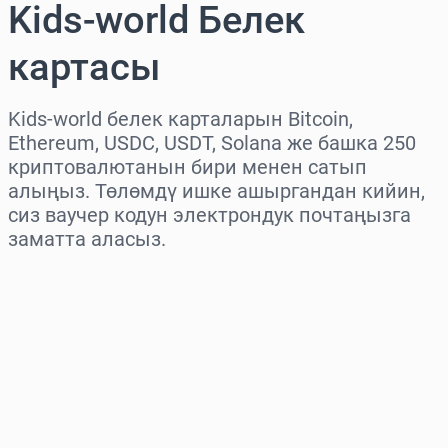
Kids-world Белек
картасы
Kids-world белек карталарын Bitcoin,
Ethereum, USDC, USDT, Solana же башка 250
криптовалютанын бири менен сатып
алыңыз. Төлөмдү ишке ашыргандан кийин,
сиз ваучер кодун электрондук почтаңызга
заматта аласыз.
Аймакты тандаңыз
Сумманы тандаңыз