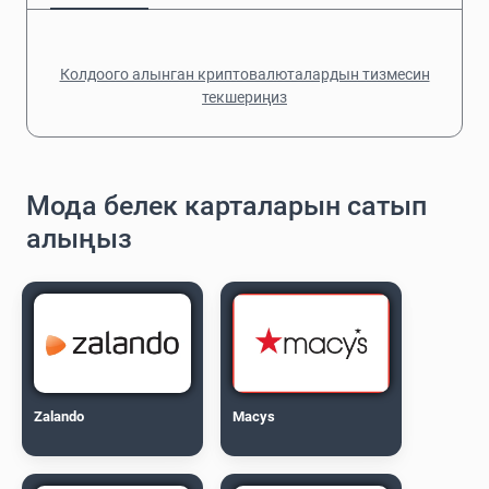
Колдоого алынган криптовалюталардын тизмесин
текшериңиз
Мода белек карталарын сатып
алыңыз
Zalando
Macys