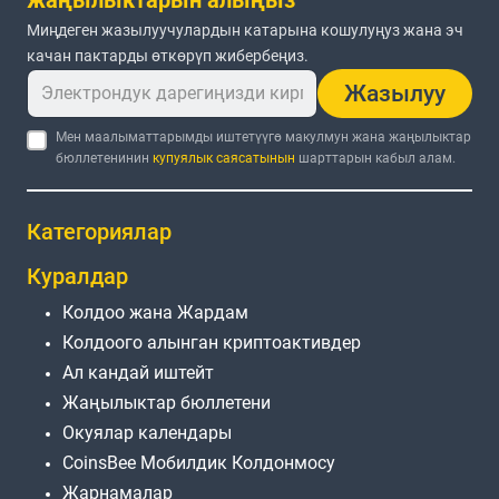
Миңдеген жазылуучулардын катарына кошулуңуз жана эч
качан пактарды өткөрүп жибербеңиз.
Жазылуу
Мен маалыматтарымды иштетүүгө макулмун жана жаңылыктар
бюллетенинин
купуялык саясатынын
шарттарын кабыл алам.
Категориялар
Куралдар
Колдоо жана Жардам
Колдоого алынган криптоактивдер
Ал кандай иштейт
Жаңылыктар бюллетени
Окуялар календары
CoinsBee Мобилдик Колдонмосу
Жарнамалар