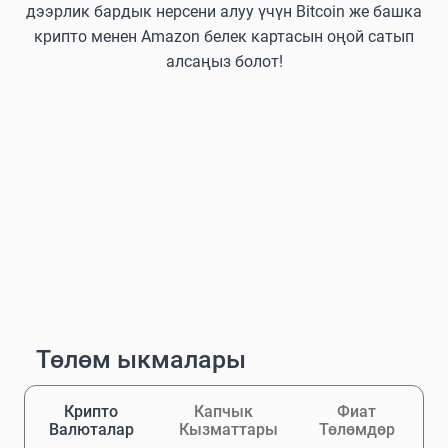
дээрлик бардык нерсени алуу үчүн Bitcoin же башка
крипто менен Amazon белек картасын оңой сатып
алсаңыз болот!
Төлөм ыкмалары
Крипто
Капчык
Фиат
Валюталар
Кызматтары
Төлөмдөр