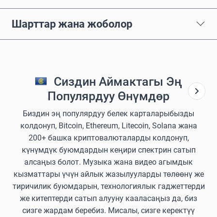
Шарттар жана жоболор
Сиздин Аймактагы Эң
Популярдуу Өнүмдөр
Биздин эң популярдуу белек карталарыбызды
колдонуп, Bitcoin, Ethereum, Litecoin, Solana жана
200+ башка криптовалюталарды колдонуп,
күнүмдүк буюмдардын кеңири спектрин сатып
алсаңыз болот. Музыка жана видео агымдык
кызматтары үчүн айлык жазылууларды төлөөнү же
тиричилик буюмдарын, технологиялык гаджеттерди
же китептерди сатып алууну кааласаңыз да, биз
сизге жардам беребиз. Мисалы, сизге керектүү