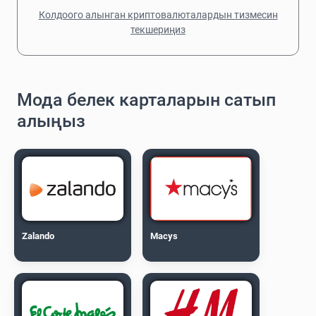
Колдоого алынган криптовалюталардын тизмесин
текшериңиз
Мода белек карталарын сатып
алыңыз
Zalando
Macys