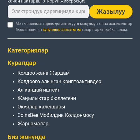
качан пактарды өткөрүп жибербеңиз.
Жазылуу
Мен маалыматтарымды иштетүүгө макулмун жана жаңылыктар
бюллетенинин
купуялык саясатынын
шарттарын кабыл алам.
Категориялар
Куралдар
Колдоо жана Жардам
Колдоого алынган криптоактивдер
Ал кандай иштейт
Жаңылыктар бюллетени
Окуялар календары
CoinsBee Мобилдик Колдонмосу
Жарнамалар
Биз жөнүндө