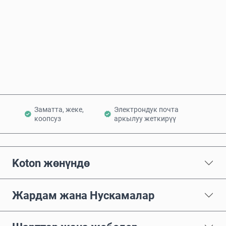
Азыр сатып алуу
Себетке кошуу
Заматта, жеке,
Электрондук почта
коопсуз
аркылуу жеткирүү
Koton жөнүндө
Жардам жана Нускамалар