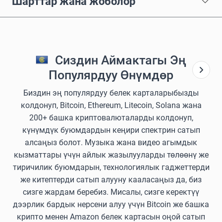
Шарттар жана жоболор
Сиздин Аймактагы Эң
Популярдуу Өнүмдөр
Биздин эң популярдуу белек карталарыбызды
колдонуп, Bitcoin, Ethereum, Litecoin, Solana жана
200+ башка криптовалюталарды колдонуп,
күнүмдүк буюмдардын кеңири спектрин сатып
алсаңыз болот. Музыка жана видео агымдык
кызматтары үчүн айлык жазылууларды төлөөнү же
тиричилик буюмдарын, технологиялык гаджеттерди
же китептерди сатып алууну кааласаңыз да, биз
сизге жардам беребиз. Мисалы, сизге керектүү
дээрлик бардык нерсени алуу үчүн Bitcoin же башка
крипто менен Amazon белек картасын оңой сатып