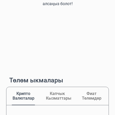
алсаңыз болот!
Төлөм ыкмалары
Крипто
Капчык
Фиат
Валюталар
Кызматтары
Төлөмдөр