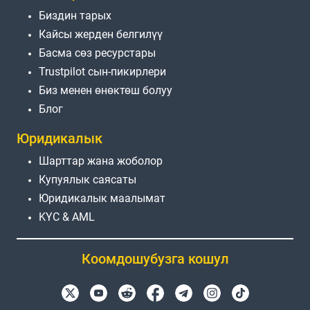
Биздин тарых
Кайсы жерден белгилүү
Басма сөз ресурстары
Trustpilot сын-пикирлери
Биз менен өнөктөш болуу
Блог
Юридикалык
Шарттар жана жоболор
Купуялык саясаты
Юридикалык маалымат
KYC & AML
Коомдошубузга кошул