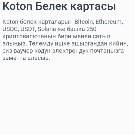
Koton Белек картасы
Koton белек карталарын Bitcoin, Ethereum,
USDC, USDT, Solana же башка 250
криптовалютанын бири менен сатып
алыңыз. Төлөмдү ишке ашыргандан кийин,
сиз ваучер кодун электрондук почтаңызга
заматта аласыз.
Аймакты тандаңыз
Сумманы тандаңыз
Болжолдуу баасы