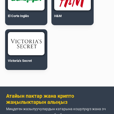
El Corte Inglés
H&M
Victoria's Secret
Атайын пактар жана крипто
жаңылыктарын алыңыз
Миңдеген жазылуучулардын катарына кошулуңуз жана эч