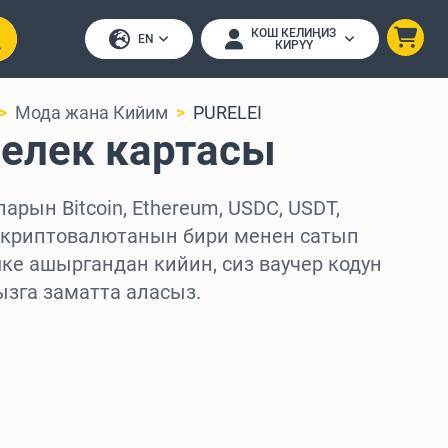
КОШ КЕЛИҢИЗ
EN
КИРҮҮ
Мода жана Кийим
PURELEI
Белек картасы
арын Bitcoin, Ethereum, USDC, USDT,
0 криптовалютанын бири менен сатып
ке ашыргандан кийин, сиз ваучер кодун
ызга заматта аласыз.