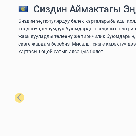
Сиздин Аймактагы Эң
Биздин эң популярдуу белек карталарыбызды колдо
колдонуп, күнүмдүк буюмдардын кеңири спектрин
жазылууларды төлөөнү же тиричилик буюмдарын, т
сизге жардам беребиз. Мисалы, сизге керектүү дэ
картасын оңой сатып алсаңыз болот!
Мурунку