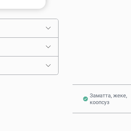
Болжолдуу баасы
Заматта, жеке,
коопсуз