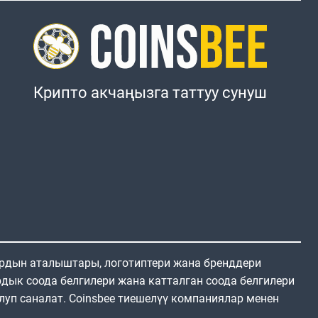
Крипто акчаңызга таттуу сунуш
ардын аталыштары, логотиптери жана бренддери
дык соода белгилери жана катталган соода белгилери
луп саналат. Coinsbee тиешелүү компаниялар менен