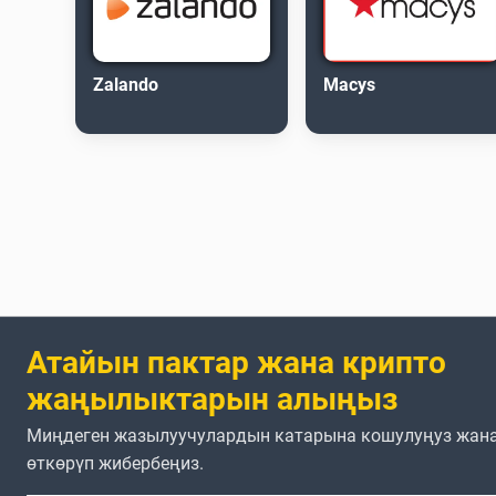
Zalando
Macys
Атайын пактар жана крипто
жаңылыктарын алыңыз
Миңдеген жазылуучулардын катарына кошулуңуз жана
өткөрүп жибербеңиз.