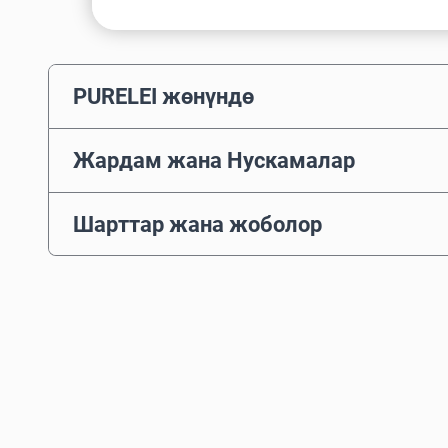
PURELEI жөнүндө
Жардам жана Нускамалар
Шарттар жана жоболор