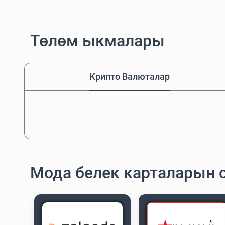
Төлөм ыкмалары
Крипто Валюталар
Мода белек карталарын