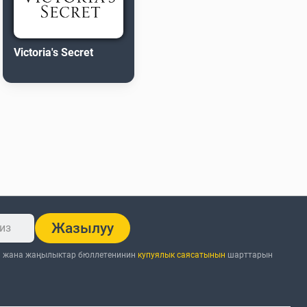
Victoria's Secret
Жазылуу
н жана жаңылыктар бюллетенинин
купуялык саясатынын
шарттарын