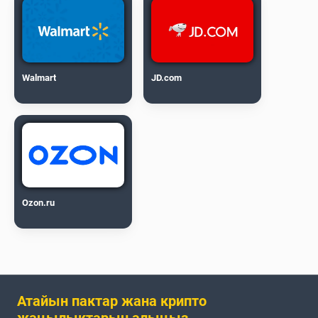
Walmart
JD.com
Ozon.ru
Атайын пактар жана крипто
жаңылыктарын алыңыз