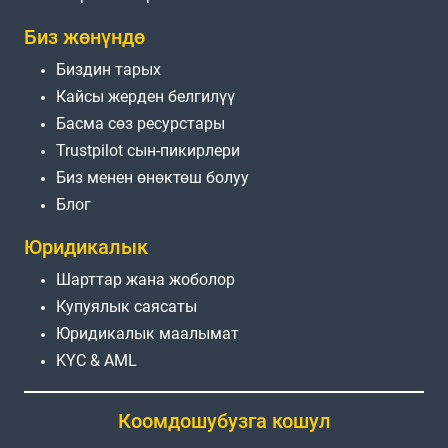
Биз жөнүндө
Биздин тарых
Кайсы жерден белгилүү
Басма сөз ресурстары
Trustpilot сын-пикирлери
Биз менен өнөктөш болуу
Блог
Юридикалык
Шарттар жана жоболор
Купуялык саясаты
Юридикалык маалымат
KYC & AML
Коомдошубузга кошул