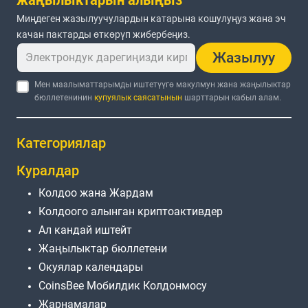
Миңдеген жазылуучулардын катарына кошулуңуз жана эч
качан пактарды өткөрүп жибербеңиз.
Жазылуу
Мен маалыматтарымды иштетүүгө макулмун жана жаңылыктар
бюллетенинин
купуялык саясатынын
шарттарын кабыл алам.
Категориялар
Куралдар
Колдоо жана Жардам
Колдоого алынган криптоактивдер
Ал кандай иштейт
Жаңылыктар бюллетени
Окуялар календары
CoinsBee Мобилдик Колдонмосу
Жарнамалар