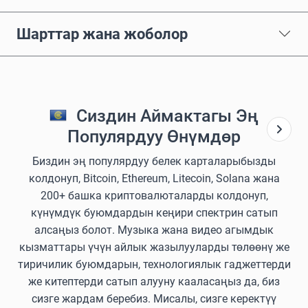
Шарттар жана жоболор
Сиздин Аймактагы Эң
Популярдуу Өнүмдөр
Биздин эң популярдуу белек карталарыбызды
колдонуп, Bitcoin, Ethereum, Litecoin, Solana жана
200+ башка криптовалюталарды колдонуп,
күнүмдүк буюмдардын кеңири спектрин сатып
алсаңыз болот. Музыка жана видео агымдык
кызматтары үчүн айлык жазылууларды төлөөнү же
тиричилик буюмдарын, технологиялык гаджеттерди
же китептерди сатып алууну кааласаңыз да, биз
сизге жардам беребиз. Мисалы, сизге керектүү