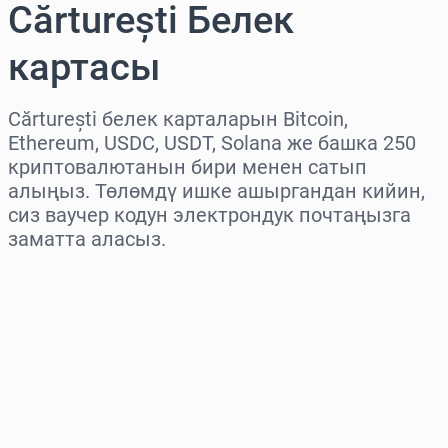
Cărturești Белек
картасы
Cărturești белек карталарын Bitcoin,
Ethereum, USDC, USDT, Solana же башка 250
криптовалютанын бири менен сатып
алыңыз. Төлөмдү ишке ашыргандан кийин,
сиз ваучер кодун электрондук почтаңызга
заматта аласыз.
Аймакты тандаңыз
Сумманы тандаңыз