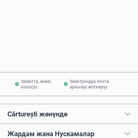
Болжолдуу баасы
Азыр сатып алуу
Себетке кошуу
Заматта, жеке,
Электрондук почта
коопсуз
аркылуу жеткирүү
Cărturești жөнүндө
Жардам жана Нускамалар