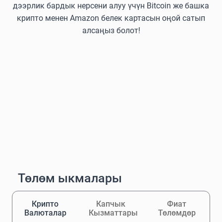
дээрлик бардык нерсени алуу үчүн Bitcoin же башка
крипто менен Amazon белек картасын оңой сатып
алсаңыз болот!
Төлөм ыкмалары
Крипто
Капчык
Фиат
Валюталар
Кызматтары
Төлөмдөр