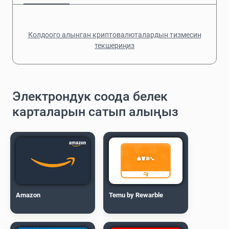
Колдоого алынган криптовалюталардын тизмесин
текшериңиз
Электрондук соода белек
карталарын сатып алыңыз
Amazon
Temu by Rewarble