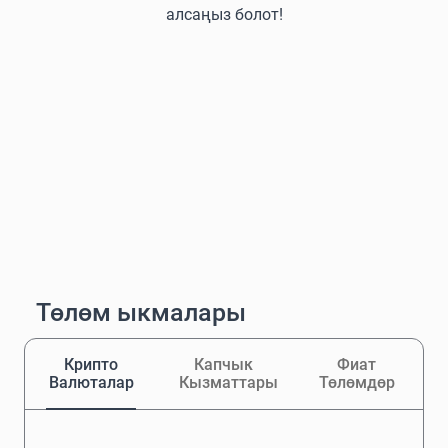
алсаңыз болот!
Төлөм ыкмалары
Крипто
Капчык
Фиат
Валюталар
Кызматтары
Төлөмдөр