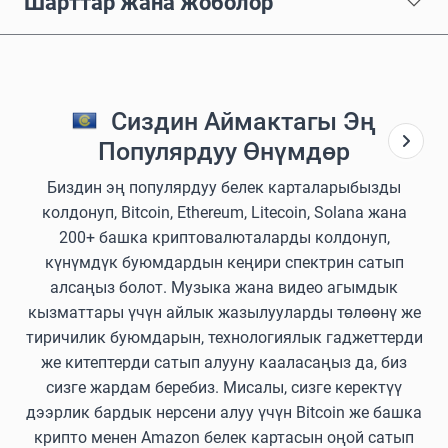
Шарттар жана жоболор
Сиздин Аймактагы Эң
Популярдуу Өнүмдөр
Биздин эң популярдуу белек карталарыбызды
колдонуп, Bitcoin, Ethereum, Litecoin, Solana жана
200+ башка криптовалюталарды колдонуп,
күнүмдүк буюмдардын кеңири спектрин сатып
алсаңыз болот. Музыка жана видео агымдык
кызматтары үчүн айлык жазылууларды төлөөнү же
тиричилик буюмдарын, технологиялык гаджеттерди
же китептерди сатып алууну кааласаңыз да, биз
сизге жардам беребиз. Мисалы, сизге керектүү
дээрлик бардык нерсени алуу үчүн Bitcoin же башка
крипто менен Amazon белек картасын оңой сатып