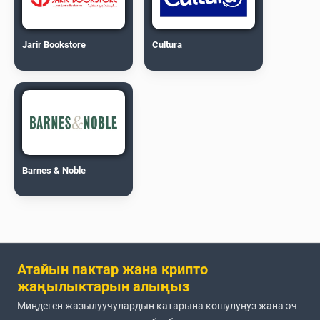
Jarir Bookstore
Cultura
Barnes & Noble
Атайын пактар жана крипто
жаңылыктарын алыңыз
Миңдеген жазылуучулардын катарына кошулуңуз жана эч