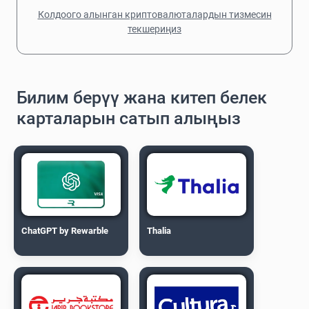
Колдоого алынган криптовалюталардын тизмесин
текшериңиз
Билим берүү жана китеп белек
карталарын сатып алыңыз
ChatGPT by Rewarble
Thalia