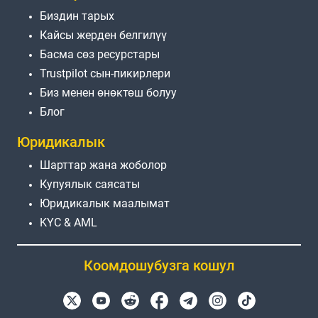
Биздин тарых
Кайсы жерден белгилүү
Басма сөз ресурстары
Trustpilot сын-пикирлери
Биз менен өнөктөш болуу
Блог
Юридикалык
Шарттар жана жоболор
Купуялык саясаты
Юридикалык маалымат
KYC & AML
Коомдошубузга кошул