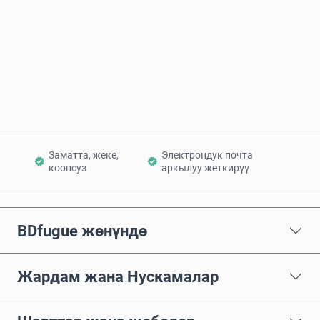
Азыр сатып алуу
Себетке кошуу
Заматта, жеке,
Электрондук почта
коопсуз
аркылуу жеткирүү
BDfugue жөнүндө
Жардам жана Нускамалар