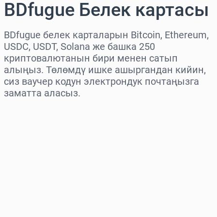
BDfugue Белек картасы
BDfugue белек карталарын Bitcoin, Ethereum,
USDC, USDT, Solana же башка 250
криптовалютанын бири менен сатып
алыңыз. Төлөмдү ишке ашыргандан кийин,
сиз ваучер кодун электрондук почтаңызга
заматта аласыз.
Аймакты тандаңыз
Сумманы тандаңыз
Болжолдуу баасы