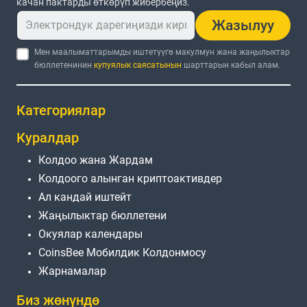
качан пактарды өткөрүп жибербеңиз.
Жазылуу
Мен маалыматтарымды иштетүүгө макулмун жана жаңылыктар
бюллетенинин
купуялык саясатынын
шарттарын кабыл алам.
Категориялар
Куралдар
Колдоо жана Жардам
Колдоого алынган криптоактивдер
Ал кандай иштейт
Жаңылыктар бюллетени
Окуялар календары
CoinsBee Мобилдик Колдонмосу
Жарнамалар
Биз жөнүндө