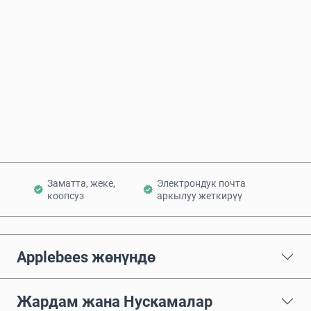
Болжолдуу баасы
Азыр сатып алуу
Себетке кошуу
Заматта, жеке,
Электрондук почта
коопсуз
аркылуу жеткирүү
Applebees жөнүндө
Жардам жана Нускамалар