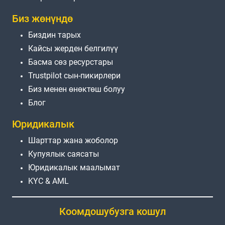
Биз жөнүндө
Биздин тарых
Кайсы жерден белгилүү
Басма сөз ресурстары
Trustpilot сын-пикирлери
Биз менен өнөктөш болуу
Блог
Юридикалык
Шарттар жана жоболор
Купуялык саясаты
Юридикалык маалымат
KYC & AML
Коомдошубузга кошул