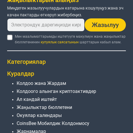
Миңдеген жазылуучулардын катарына кошулуңуз жана эч
качан пактарды өткөрүп жибербеңиз.
Жазылуу
Мен маалыматтарымды иштетүүгө макулмун жана жаңылыктар
бюллетенинин
купуялык саясатынын
шарттарын кабыл алам.
Категориялар
Куралдар
Колдоо жана Жардам
Колдоого алынган криптоактивдер
Ал кандай иштейт
Жаңылыктар бюллетени
Окуялар календары
CoinsBee Мобилдик Колдонмосу
Жарнамалар