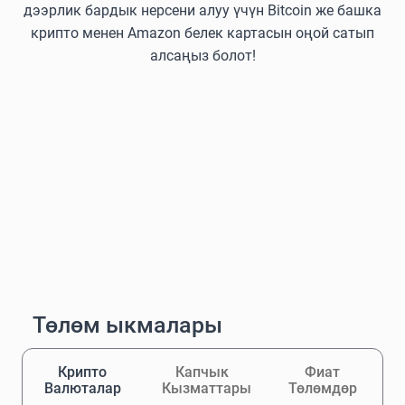
дээрлик бардык нерсени алуу үчүн Bitcoin же башка
крипто менен Amazon белек картасын оңой сатып
алсаңыз болот!
Төлөм ыкмалары
Крипто
Капчык
Фиат
Валюталар
Кызматтары
Төлөмдөр