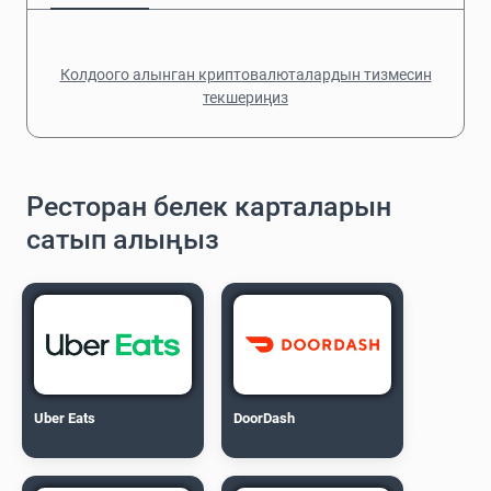
Колдоого алынган криптовалюталардын тизмесин
текшериңиз
Ресторан белек карталарын
сатып алыңыз
Uber Eats
DoorDash