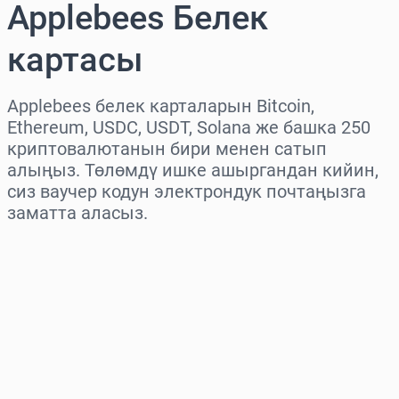
Applebees Белек
картасы
Applebees белек карталарын Bitcoin,
Ethereum, USDC, USDT, Solana же башка 250
криптовалютанын бири менен сатып
алыңыз. Төлөмдү ишке ашыргандан кийин,
сиз ваучер кодун электрондук почтаңызга
заматта аласыз.
Аймакты тандаңыз
Сумманы тандаңыз