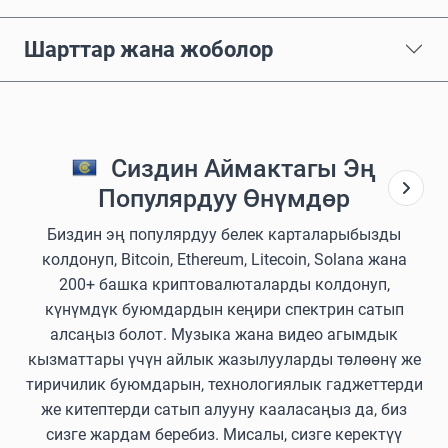
Шарттар жана жоболор
Сиздин Аймактагы Эң
Популярдуу Өнүмдөр
Биздин эң популярдуу белек карталарыбызды
колдонуп, Bitcoin, Ethereum, Litecoin, Solana жана
200+ башка криптовалюталарды колдонуп,
күнүмдүк буюмдардын кеңири спектрин сатып
алсаңыз болот. Музыка жана видео агымдык
кызматтары үчүн айлык жазылууларды төлөөнү же
тиричилик буюмдарын, технологиялык гаджеттерди
же китептерди сатып алууну кааласаңыз да, биз
сизге жардам беребиз. Мисалы, сизге керектүү