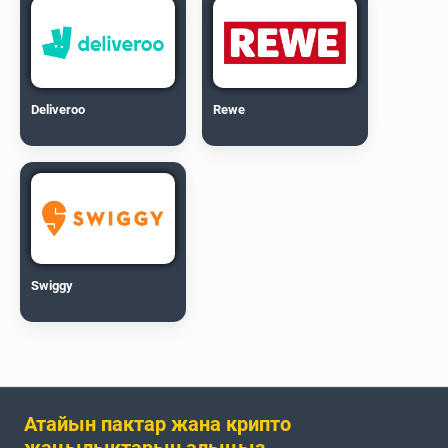
Deliveroo
Rewe
Swiggy
Атайын пактар жана крипто
жаңылыктарын алыңыз