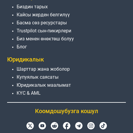
Биздин тарых
Кайсы жерден белгилүү
Басма сөз ресурстары
Trustpilot сын-пикирлери
Биз менен өнөктөш болуу
Блог
Юридикалык
Шарттар жана жоболор
Купуялык саясаты
Юридикалык маалымат
KYC & AML
Коомдошубузга кошул