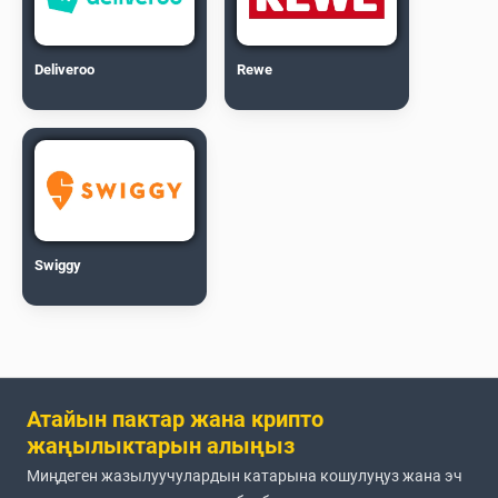
Deliveroo
Rewe
Swiggy
Атайын пактар жана крипто
жаңылыктарын алыңыз
Миңдеген жазылуучулардын катарына кошулуңуз жана эч