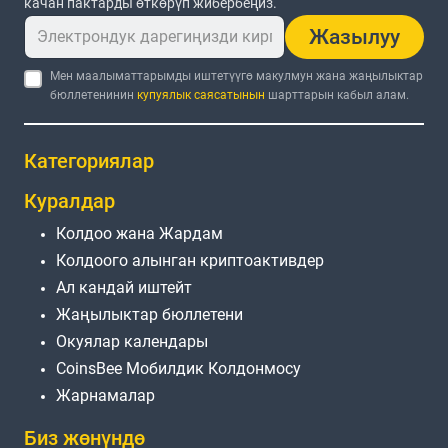
качан пактарды өткөрүп жибербеңиз.
Жазылуу
Мен маалыматтарымды иштетүүгө макулмун жана жаңылыктар
бюллетенинин
купуялык саясатынын
шарттарын кабыл алам.
Категориялар
Куралдар
Колдоо жана Жардам
Колдоого алынган криптоактивдер
Ал кандай иштейт
Жаңылыктар бюллетени
Окуялар календары
CoinsBee Мобилдик Колдонмосу
Жарнамалар
Биз жөнүндө