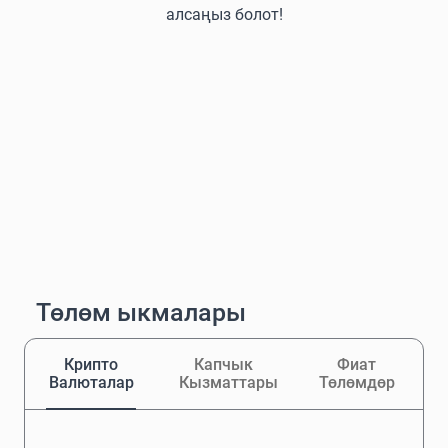
алсаңыз болот!
Төлөм ыкмалары
Крипто
Капчык
Фиат
Валюталар
Кызматтары
Төлөмдөр