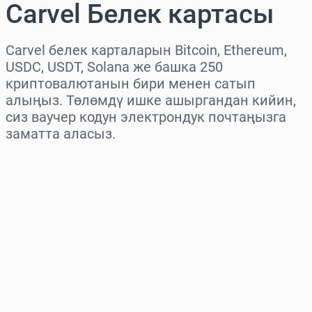
Carvel Белек картасы
Carvel белек карталарын Bitcoin, Ethereum,
USDC, USDT, Solana же башка 250
криптовалютанын бири менен сатып
алыңыз. Төлөмдү ишке ашыргандан кийин,
сиз ваучер кодун электрондук почтаңызга
заматта аласыз.
Аймакты тандаңыз
Сумманы тандаңыз
Болжолдуу баасы