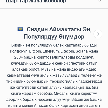
Шарттар жана жоболор
Сиздин Аймактагы Эң
Популярдуу Өнүмдөр
Биздин эң популярдуу белек карталарыбызды
колдонуп, Bitcoin, Ethereum, Litecoin, Solana жана
200+ башка криптовалюталарды колдонуп,
күнүмдүк буюмдардын кеңири спектрин сатып
алсаңыз болот. Музыка жана видео агымдык
кызматтары үчүн айлык жазылууларды төлөөнү же
тиричилик буюмдарын, технологиялык гаджеттерди
же китептерди сатып алууну кааласаңыз да, биз
сизге жардам беребиз. Мисалы, сизге керектүү
дээрлик бардык нерсени алуу үчүн Bitcoin же башка
крипто менен Amazon белек картасын оңой сатып