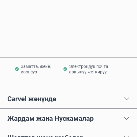
Азыр сатып алуу
Себетке кошуу
Заматта, жеке,
Электрондук почта
коопсуз
аркылуу жеткирүү
Carvel жөнүндө
Жардам жана Нускамалар