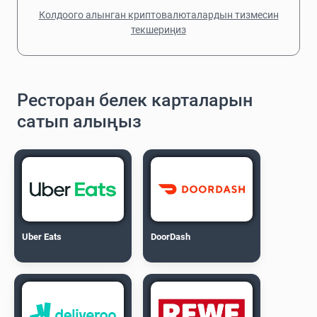
Колдоого алынган криптовалюталардын тизмесин
текшериңиз
Ресторан белек карталарын
сатып алыңыз
Uber Eats
DoorDash