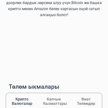
дээрлик бардык нерсени алуу үчүн Bitcoin же башка
крипто менен Amazon белек картасын оңой сатып
алсаңыз болот!
Төлөм ыкмалары
Крипто
Капчык
Фиат
Валюталар
Кызматтары
Төлөмдөр