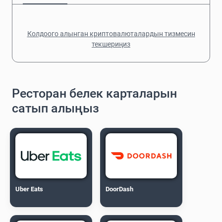
Колдоого алынган криптовалюталардын тизмесин
текшериңиз
Ресторан белек карталарын
сатып алыңыз
Uber Eats
DoorDash