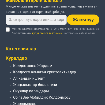
Миңдеген жазылуучулардын катарына кошулуңуз жана эч
качан пактарды өткөрүп жибербеңиз.
Жазылуу
Мен маалыматтарымды иштетүүгө макулмун жана жаңылыктар
бюллетенинин
купуялык саясатынын
шарттарын кабыл алам.
Категориялар
Куралдар
Колдоо жана Жардам
Колдоого алынган криптоактивдер
Ал кандай иштейт
Жаңылыктар бюллетени
Окуялар календары
CoinsBee Мобилдик Колдонмосу
Жарнамалар