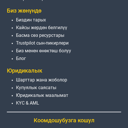
Биз жөнүндө
Биздин тарых
Кайсы жерден белгилүү
Басма сөз ресурстары
Trustpilot сын-пикирлери
Биз менен өнөктөш болуу
Блог
Юридикалык
Шарттар жана жоболор
Купуялык саясаты
Юридикалык маалымат
KYC & AML
Коомдошубузга кошул