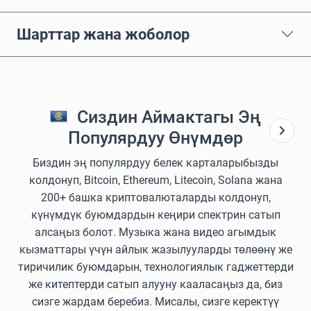
Шарттар жана жоболор
Сиздин Аймактагы Эң
Популярдуу Өнүмдөр
Биздин эң популярдуу белек карталарыбызды
колдонуп, Bitcoin, Ethereum, Litecoin, Solana жана
200+ башка криптовалюталарды колдонуп,
күнүмдүк буюмдардын кеңири спектрин сатып
алсаңыз болот. Музыка жана видео агымдык
кызматтары үчүн айлык жазылууларды төлөөнү же
тиричилик буюмдарын, технологиялык гаджеттерди
же китептерди сатып алууну кааласаңыз да, биз
сизге жардам беребиз. Мисалы, сизге керектүү