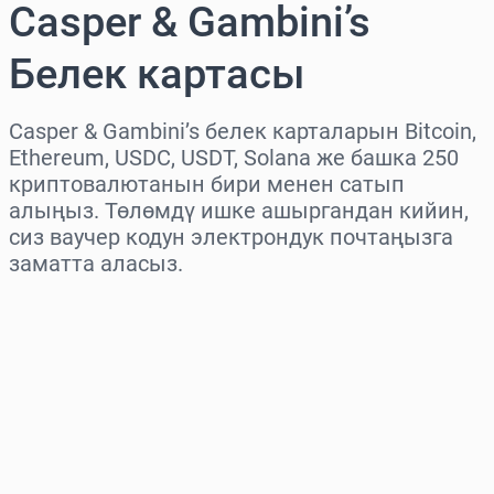
Casper & Gambini’s
Белек картасы
Casper & Gambini’s белек карталарын Bitcoin,
Ethereum, USDC, USDT, Solana же башка 250
криптовалютанын бири менен сатып
алыңыз. Төлөмдү ишке ашыргандан кийин,
сиз ваучер кодун электрондук почтаңызга
заматта аласыз.
Аймакты тандаңыз
Сумманы тандаңыз