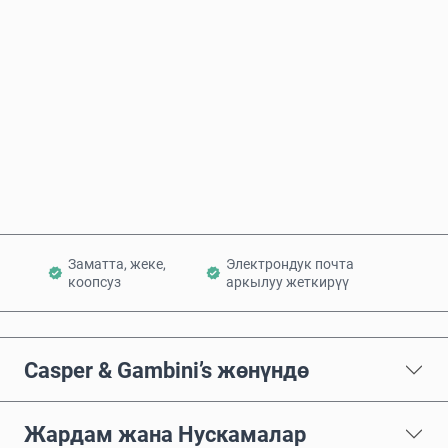
Болжолдуу баасы
Азыр сатып алуу
Себетке кошуу
Заматта, жеке,
Электрондук почта
коопсуз
аркылуу жеткирүү
Casper & Gambini’s жөнүндө
Жардам жана Нускамалар