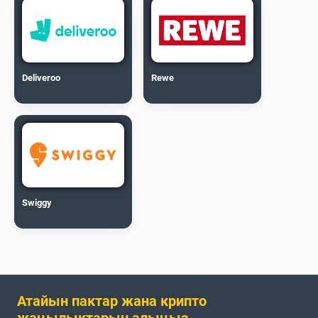
Deliveroo
Rewe
Swiggy
Атайын пактар жана крипто
жаңылыктарын алыңыз