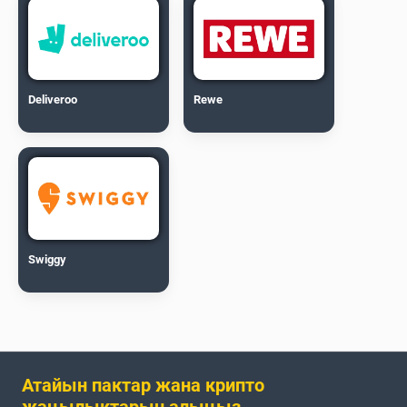
Deliveroo
Rewe
Swiggy
Атайын пактар жана крипто
жаңылыктарын алыңыз