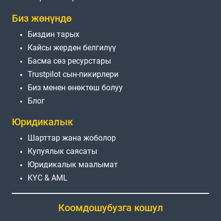
Биз жөнүндө
Биздин тарых
Кайсы жерден белгилүү
Басма сөз ресурстары
Trustpilot сын-пикирлери
Биз менен өнөктөш болуу
Блог
Юридикалык
Шарттар жана жоболор
Купуялык саясаты
Юридикалык маалымат
KYC & AML
Коомдошубузга кошул