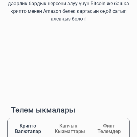
дээрлик бардык нерсени алуу үчүн Bitcoin же башка
крипто менен Amazon белек картасын оңой сатып
алсаңыз болот!
Төлөм ыкмалары
Крипто
Капчык
Фиат
Валюталар
Кызматтары
Төлөмдөр