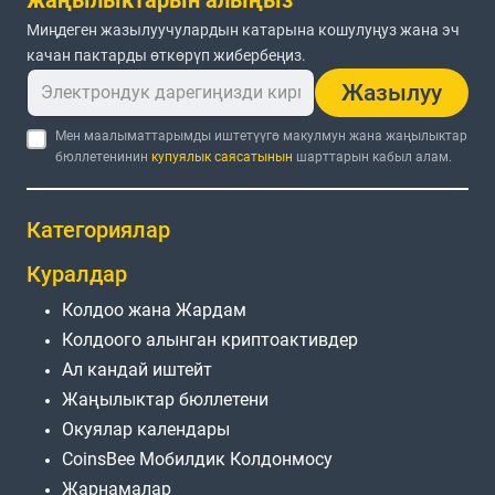
Миңдеген жазылуучулардын катарына кошулуңуз жана эч
качан пактарды өткөрүп жибербеңиз.
Жазылуу
Мен маалыматтарымды иштетүүгө макулмун жана жаңылыктар
бюллетенинин
купуялык саясатынын
шарттарын кабыл алам.
Категориялар
Куралдар
Колдоо жана Жардам
Колдоого алынган криптоактивдер
Ал кандай иштейт
Жаңылыктар бюллетени
Окуялар календары
CoinsBee Мобилдик Колдонмосу
Жарнамалар