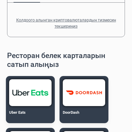
Колдоого алынган криптовалюталардын тизмесин
текшериңиз
Ресторан белек карталарын
сатып алыңыз
Uber Eats
DoorDash