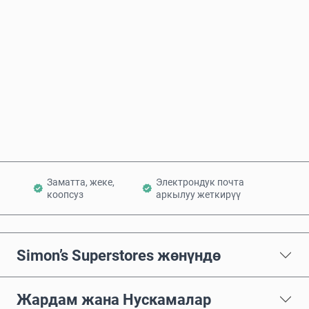
Болжолдуу баасы
Азыр сатып алуу
Себетке кошуу
Заматта, жеке,
Электрондук почта
коопсуз
аркылуу жеткирүү
Simon’s Superstores жөнүндө
Жардам жана Нускамалар