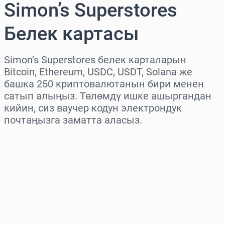
Simon’s Superstores
Белек картасы
Simon’s Superstores белек карталарын
Bitcoin, Ethereum, USDC, USDT, Solana же
башка 250 криптовалютанын бири менен
сатып алыңыз. Төлөмдү ишке ашыргандан
кийин, сиз ваучер кодун электрондук
почтаңызга заматта аласыз.
Аймакты тандаңыз
Сумманы тандаңыз