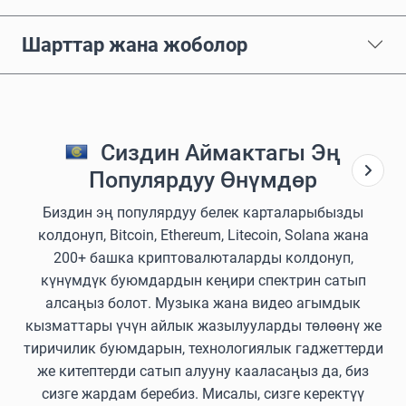
Шарттар жана жоболор
Сиздин Аймактагы Эң
Популярдуу Өнүмдөр
Биздин эң популярдуу белек карталарыбызды
колдонуп, Bitcoin, Ethereum, Litecoin, Solana жана
200+ башка криптовалюталарды колдонуп,
күнүмдүк буюмдардын кеңири спектрин сатып
алсаңыз болот. Музыка жана видео агымдык
кызматтары үчүн айлык жазылууларды төлөөнү же
тиричилик буюмдарын, технологиялык гаджеттерди
же китептерди сатып алууну кааласаңыз да, биз
сизге жардам беребиз. Мисалы, сизге керектүү