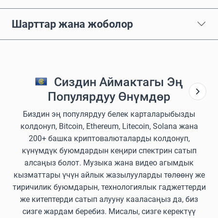
Шарттар жана жоболор
Сиздин Аймактагы Эң
Популярдуу Өнүмдөр
Биздин эң популярдуу белек карталарыбызды
колдонуп, Bitcoin, Ethereum, Litecoin, Solana жана
200+ башка криптовалюталарды колдонуп,
күнүмдүк буюмдардын кеңири спектрин сатып
алсаңыз болот. Музыка жана видео агымдык
кызматтары үчүн айлык жазылууларды төлөөнү же
тиричилик буюмдарын, технологиялык гаджеттерди
же китептерди сатып алууну кааласаңыз да, биз
сизге жардам беребиз. Мисалы, сизге керектүү