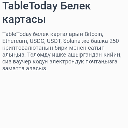
TableToday Белек
картасы
TableToday белек карталарын Bitcoin,
Ethereum, USDC, USDT, Solana же башка 250
криптовалютанын бири менен сатып
алыңыз. Төлөмдү ишке ашыргандан кийин,
сиз ваучер кодун электрондук почтаңызга
заматта аласыз.
Аймакты тандаңыз
Сумманы тандаңыз