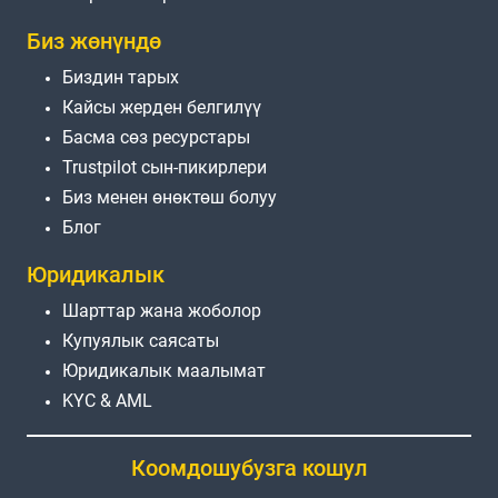
Биз жөнүндө
Биздин тарых
Кайсы жерден белгилүү
Басма сөз ресурстары
Trustpilot сын-пикирлери
Биз менен өнөктөш болуу
Блог
Юридикалык
Шарттар жана жоболор
Купуялык саясаты
Юридикалык маалымат
KYC & AML
Коомдошубузга кошул