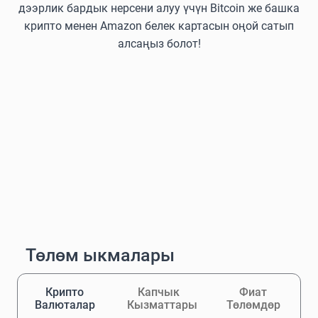
дээрлик бардык нерсени алуу үчүн Bitcoin же башка
крипто менен Amazon белек картасын оңой сатып
алсаңыз болот!
Төлөм ыкмалары
Крипто
Капчык
Фиат
Валюталар
Кызматтары
Төлөмдөр