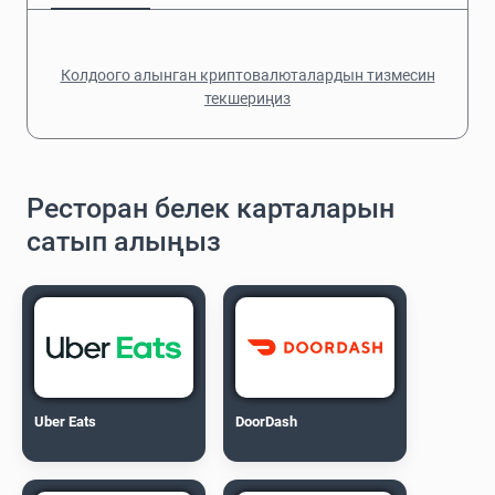
Колдоого алынган криптовалюталардын тизмесин
текшериңиз
Ресторан белек карталарын
сатып алыңыз
Uber Eats
DoorDash