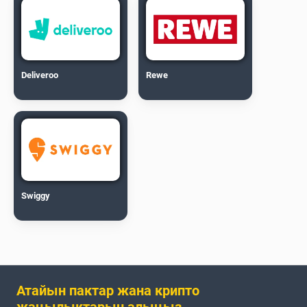
Deliveroo
Rewe
Swiggy
Атайын пактар жана крипто
жаңылыктарын алыңыз