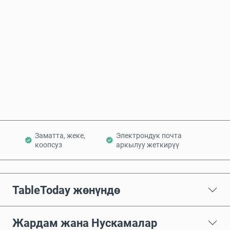
Болжолдуу баасы
Азыр сатып алуу
Себетке кошуу
Заматта, жеке,
Электрондук почта
коопсуз
аркылуу жеткирүү
TableToday жөнүндө
Жардам жана Нускамалар