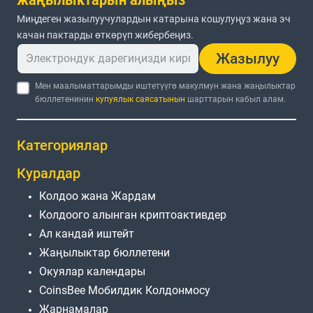
Миңдеген жазылуучулардын катарына кошулуңуз жана эч
качан пактарды өткөрүп жибербеңиз.
Жазылуу
Мен маалыматтарымды иштетүүгө макулмун жана жаңылыктар
бюллетенинин
купуялык саясатынын
шарттарын кабыл алам.
Категориялар
Куралдар
Колдоо жана Жардам
Колдоого алынган криптоактивдер
Ал кандай иштейт
Жаңылыктар бюллетени
Окуялар календары
CoinsBee Мобилдик Колдонмосу
Жарнамалар