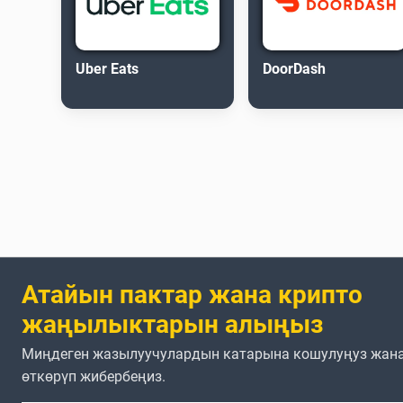
Uber Eats
DoorDash
Атайын пактар жана крипто
жаңылыктарын алыңыз
Миңдеген жазылуучулардын катарына кошулуңуз жана
өткөрүп жибербеңиз.