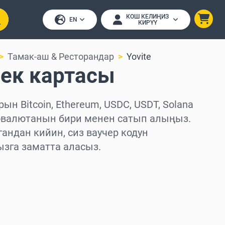
КОШ КЕЛИҢИЗ
EN
КИРҮҮ
Тамак-аш & Ресторандар
Yovite
лек картасы
рын Bitcoin, Ethereum, USDC, USDT, Solana
овалютанын бири менен сатып алыңыз.
андан кийин, сиз ваучер кодун
ызга заматта аласыз.