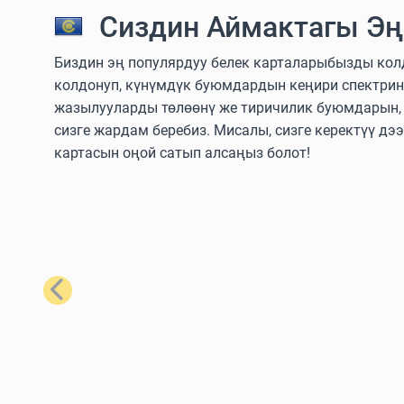
Сиздин Аймактагы Эң
Биздин эң популярдуу белек карталарыбызды колдо
колдонуп, күнүмдүк буюмдардын кеңири спектрин
жазылууларды төлөөнү же тиричилик буюмдарын, т
сизге жардам беребиз. Мисалы, сизге керектүү дэ
картасын оңой сатып алсаңыз болот!
Мурунку