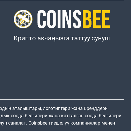
Крипто акчаңызга таттуу сунуш
ардын аталыштары, логотиптери жана бренддери
дык соода белгилери жана катталган соода белгилери
луп саналат. Coinsbee тиешелүү компаниялар менен