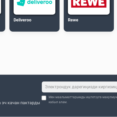
Deliveroo
Rewe
Мен маалыматтарымды иштетүүгө макулму
 эч качан пактарды
кабыл алам.