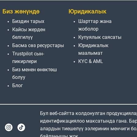
Биз жөнүндө
Юридикалык
Биздин тарых
Шарттар жана
жоболор
Кайсы жерден
белгилүү
Купуялык саясаты
Басма сөз ресурстары
Юридикалык
маалымат
Trustpilot сын-
пикирлери
KYC & AML
Биз менен өнөктөш
болуу
Блог
Бул веб-сайтта колдонулган продукциял
идентификациялоо максатында гана. Бар
алардын тиешелүү ээлеринин менчиги бо
байланышы жок.