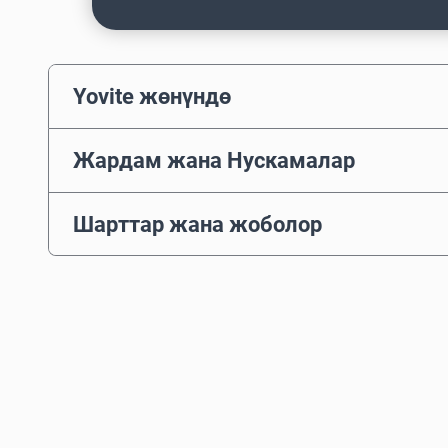
Yovite жөнүндө
Жардам жана Нускамалар
Шарттар жана жоболор