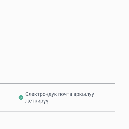
Азыр сатып алуу
Себетке кошуу
Электрондук почта аркылуу
жеткирүү