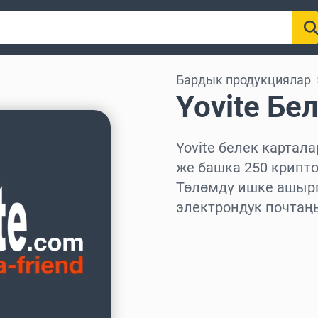
Бардык продукциялар
Yovite Бе
Yovite белек картала
же башка 250 крипт
Төлөмдү ишке ашырг
электрондук почтаң
Аймакты тандаңыз
Сумманы тандаңыз