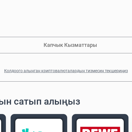
Капчык Кызматтары
Колдоого алынган криптовалюталардын тизмесин текшериңиз
рын сатып алыңыз