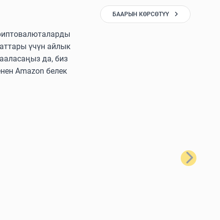
БААРЫН КӨРСӨТҮҮ
 криптовалюталарды
аттары үчүн айлык
ааласаңыз да, биз
енен Amazon белек
Кийинки