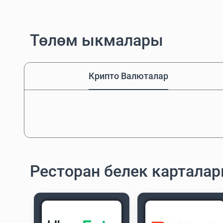
Төлөм ыкмалары
Крипто Валюталар
Ресторан белек картала