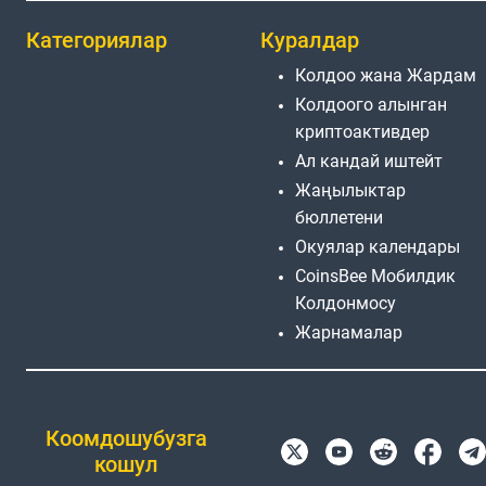
Категориялар
Куралдар
Колдоо жана Жардам
Колдоого алынган
криптоактивдер
Ал кандай иштейт
Жаңылыктар
бюллетени
Окуялар календары
CoinsBee Мобилдик
Колдонмосу
Жарнамалар
Коомдошубузга
кошул