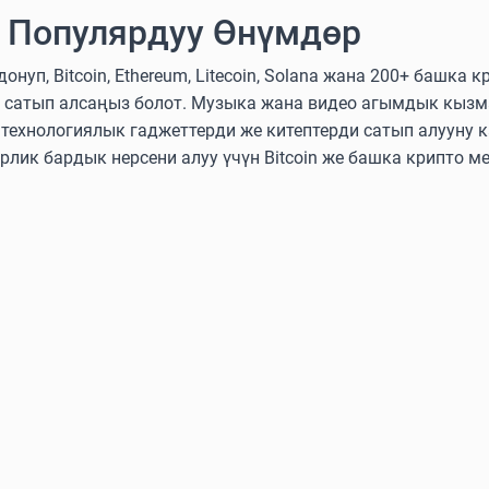
 Популярдуу Өнүмдөр
нуп, Bitcoin, Ethereum, Litecoin, Solana жана 200+ башка
 сатып алсаңыз болот. Музыка жана видео агымдык кызм
ехнологиялык гаджеттерди же китептерди сатып алууну к
эрлик бардык нерсени алуу үчүн Bitcoin же башка крипто м