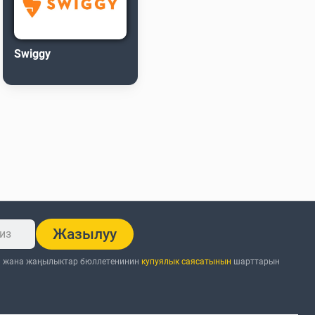
Swiggy
Жазылуу
н жана жаңылыктар бюллетенинин
купуялык саясатынын
шарттарын