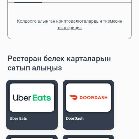
Колдоого алынган криптовалюталардын тизмесин
текшериңиз
Ресторан белек карталарын
сатып алыңыз
Uber Eats
DoorDash