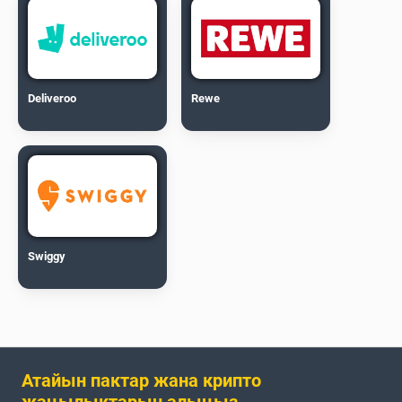
Deliveroo
Rewe
Swiggy
Атайын пактар жана крипто
жаңылыктарын алыңыз