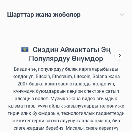
Шарттар жана жоболор
Сиздин Аймактагы Эң
Популярдуу Өнүмдөр
Биздин эң популярдуу белек карталарыбызды
колдонуп, Bitcoin, Ethereum, Litecoin, Solana жана
200+ башка криптовалюталарды колдонуп,
күнүмдүк буюмдардын кеңири спектрин сатып
алсаңыз болот. Музыка жана видео агымдык
кызматтары үчүн айлык жазылууларды төлөөнү же
тиричилик буюмдарын, технологиялык гаджеттерди
же китептерди сатып алууну кааласаңыз да, биз
сизге жардам беребиз. Мисалы, сизге керектүү