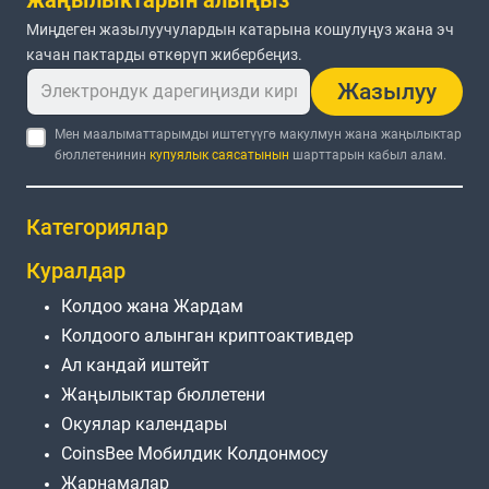
Миңдеген жазылуучулардын катарына кошулуңуз жана эч
качан пактарды өткөрүп жибербеңиз.
Жазылуу
Мен маалыматтарымды иштетүүгө макулмун жана жаңылыктар
бюллетенинин
купуялык саясатынын
шарттарын кабыл алам.
Категориялар
Куралдар
Колдоо жана Жардам
Колдоого алынган криптоактивдер
Ал кандай иштейт
Жаңылыктар бюллетени
Окуялар календары
CoinsBee Мобилдик Колдонмосу
Жарнамалар