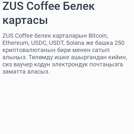
ZUS Coffee Белек
картасы
ZUS Coffee белек карталарын Bitcoin,
Ethereum, USDC, USDT, Solana же башка 250
криптовалютанын бири менен сатып
алыңыз. Төлөмдү ишке ашыргандан кийин,
сиз ваучер кодун электрондук почтаңызга
заматта аласыз.
Аймакты тандаңыз
Сумманы тандаңыз