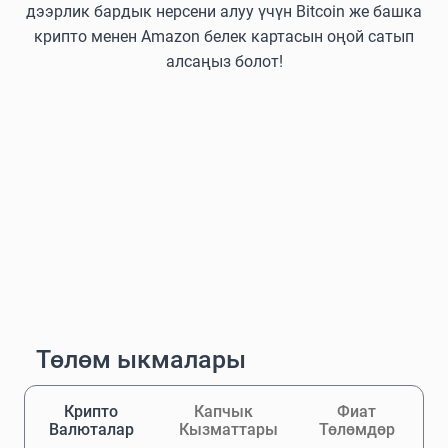
дээрлик бардык нерсени алуу үчүн Bitcoin же башка
крипто менен Amazon белек картасын оңой сатып
алсаңыз болот!
Төлөм ыкмалары
Крипто
Капчык
Фиат
Валюталар
Кызматтары
Төлөмдөр