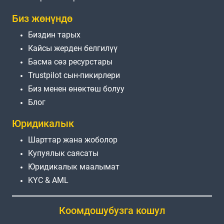
Биз жөнүндө
Биздин тарых
Кайсы жерден белгилүү
Басма сөз ресурстары
Trustpilot сын-пикирлери
Биз менен өнөктөш болуу
Блог
Юридикалык
Шарттар жана жоболор
Купуялык саясаты
Юридикалык маалымат
KYC & AML
Коомдошубузга кошул