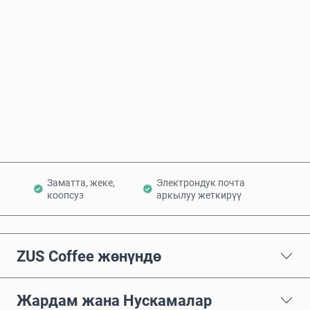
Болжолдуу баасы
Азыр сатып алуу
Себетке кошуу
Заматта, жеке,
Электрондук почта
коопсуз
аркылуу жеткирүү
ZUS Coffee жөнүндө
Жардам жана Нускамалар