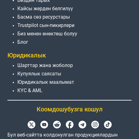
Биздин тарых
Кайсы жерден белгилүү
Басма сөз ресурстары
Trustpilot сын-пикирлери
Биз менен өнөктөш болуу
Блог
Юридикалык
Шарттар жана жоболор
Купуялык саясаты
Юридикалык маалымат
KYC & AML
Коомдошубузга кошул
Бул веб-сайтта колдонулган продукциялардын