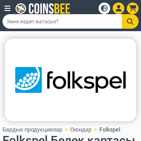
Бардык продукциялар
Оюндар
Folkspel
Folkspel Белек картасы