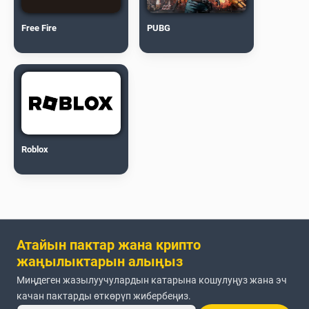
Free Fire
PUBG
Roblox
Атайын пактар жана крипто
жаңылыктарын алыңыз
Миңдеген жазылуучулардын катарына кошулуңуз жана эч
качан пактарды өткөрүп жибербеңиз.