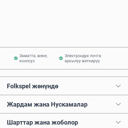
Азыр сатып алуу
Себетке кошуу
Заматта, жеке,
Электрондук почта
коопсуз
аркылуу жеткирүү
Folkspel жөнүндө
Жардам жана Нускамалар
Шарттар жана жоболор