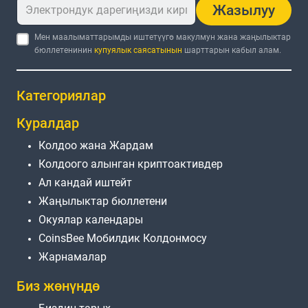
Жазылуу
Мен маалыматтарымды иштетүүгө макулмун жана жаңылыктар
бюллетенинин
купуялык саясатынын
шарттарын кабыл алам.
Категориялар
Куралдар
Колдоо жана Жардам
Колдоого алынган криптоактивдер
Ал кандай иштейт
Жаңылыктар бюллетени
Окуялар календары
CoinsBee Мобилдик Колдонмосу
Жарнамалар
Биз жөнүндө