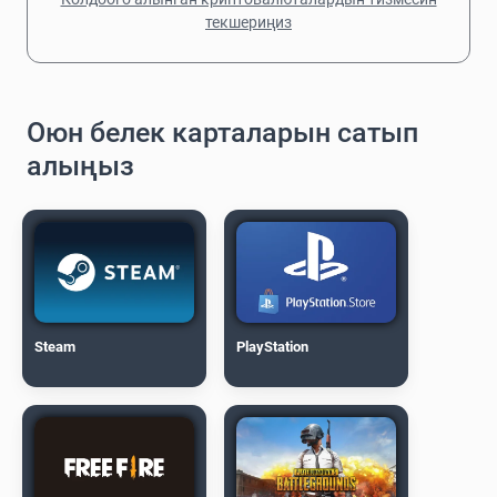
текшериңиз
Оюн белек карталарын сатып
алыңыз
Steam
PlayStation