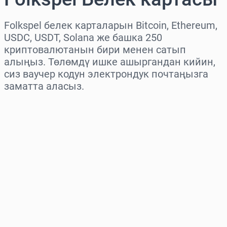
Folkspel белек карталарын Bitcoin, Ethereum,
USDC, USDT, Solana же башка 250
криптовалютанын бири менен сатып
алыңыз. Төлөмдү ишке ашыргандан кийин,
сиз ваучер кодун электрондук почтаңызга
заматта аласыз.
Аймакты тандаңыз
Сумманы тандаңыз
Болжолдуу баасы