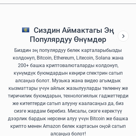
Сиздин Аймактагы Эң
Популярдуу Өнүмдөр
Биздин эң популярдуу белек карталарыбызды
колдонуп, Bitcoin, Ethereum, Litecoin, Solana жана
200+ башка криптовалюталарды колдонуп,
күнүмдүк буюмдардын кеңири спектрин сатып
алсаңыз болот. Музыка жана видео агымдык
кызматтары үчүн айлык жазылууларды төлөөнү же
тиричилик буюмдарын, технологиялык гаджеттерди
же китептерди сатып алууну кааласаңыз да, биз
сизге жардам беребиз. Мисалы, сизге керектүү
дээрлик бардык нерсени алуу үчүн Bitcoin же башка
крипто менен Amazon белек картасын оңой сатып
алсаңыз болот!