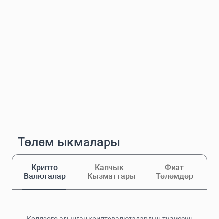
Төлөм ыкмалары
Крипто
Капчык
Фиат
Валюталар
Кызматтары
Төлөмдөр
Колдоого алынган криптовалюталардын тизмесин