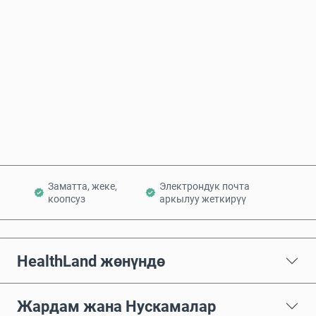
Болжолдуу баасы
Азыр сатып алуу
Себетке кошуу
Заматта, жеке,
Электрондук почта
коопсуз
аркылуу жеткирүү
HealthLand жөнүндө
Жардам жана Нускамалар