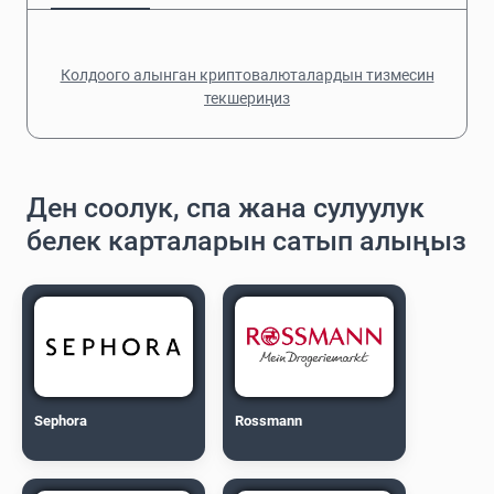
Колдоого алынган криптовалюталардын тизмесин
текшериңиз
Ден соолук, спа жана сулуулук
белек карталарын сатып алыңыз
Sephora
Rossmann