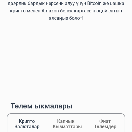
дээрлик бардык нерсени алуу үчүн Bitcoin же башка
крипто менен Amazon белек картасын оңой сатып
алсаңыз болот!
Төлөм ыкмалары
Крипто
Капчык
Фиат
Валюталар
Кызматтары
Төлөмдөр