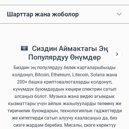
Шарттар жана жоболор
Сиздин Аймактагы Эң
Популярдуу Өнүмдөр
Биздин эң популярдуу белек карталарыбызды
колдонуп, Bitcoin, Ethereum, Litecoin, Solana жана
200+ башка криптовалюталарды колдонуп,
күнүмдүк буюмдардын кеңири спектрин сатып
алсаңыз болот. Музыка жана видео агымдык
кызматтары үчүн айлык жазылууларды төлөөнү же
тиричилик буюмдарын, технологиялык гаджеттерди
же китептерди сатып алууну кааласаңыз да, биз
сизге жардам беребиз. Мисалы, сизге керектүү