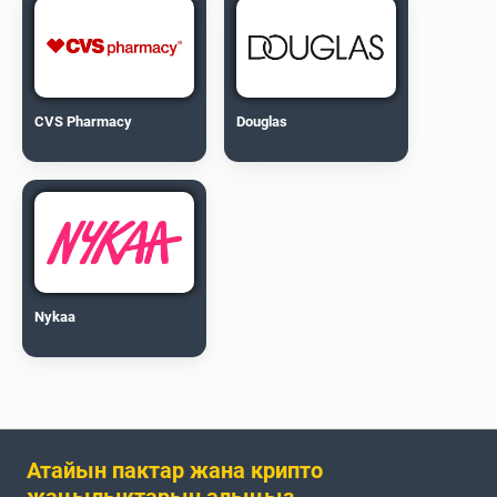
CVS Pharmacy
Douglas
Nykaa
Атайын пактар жана крипто
жаңылыктарын алыңыз