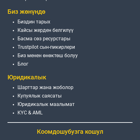
Биз жөнүндө
Биздин тарых
Кайсы жерден белгилүү
Басма сөз ресурстары
Trustpilot сын-пикирлери
Биз менен өнөктөш болуу
Блог
Юридикалык
Шарттар жана жоболор
Купуялык саясаты
Юридикалык маалымат
KYC & AML
Коомдошубузга кошул