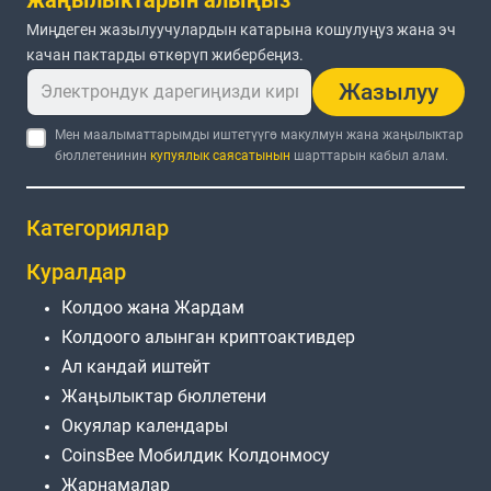
Миңдеген жазылуучулардын катарына кошулуңуз жана эч
качан пактарды өткөрүп жибербеңиз.
Жазылуу
Мен маалыматтарымды иштетүүгө макулмун жана жаңылыктар
бюллетенинин
купуялык саясатынын
шарттарын кабыл алам.
Категориялар
Куралдар
Колдоо жана Жардам
Колдоого алынган криптоактивдер
Ал кандай иштейт
Жаңылыктар бюллетени
Окуялар календары
CoinsBee Мобилдик Колдонмосу
Жарнамалар