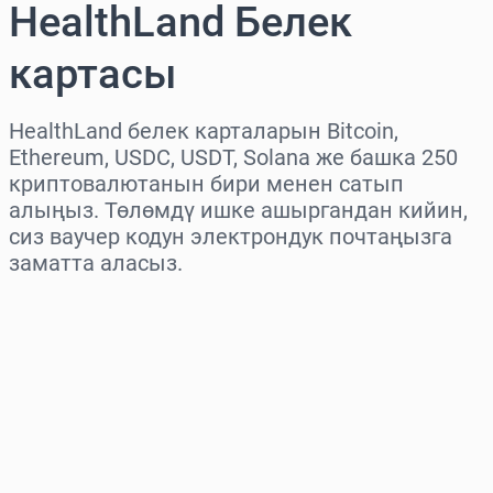
HealthLand Белек
картасы
HealthLand белек карталарын Bitcoin,
Ethereum, USDC, USDT, Solana же башка 250
криптовалютанын бири менен сатып
алыңыз. Төлөмдү ишке ашыргандан кийин,
сиз ваучер кодун электрондук почтаңызга
заматта аласыз.
Аймакты тандаңыз
Сумманы тандаңыз