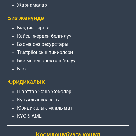
Жарнамалар
Биз жөнүндө
Биздин тарых
Кайсы жерден белгилүү
Басма сөз ресурстары
Trustpilot сын-пикирлери
Биз менен өнөктөш болуу
Блог
Юридикалык
Шарттар жана жоболор
Купуялык саясаты
Юридикалык маалымат
KYC & AML
Коомдошубузга кошул