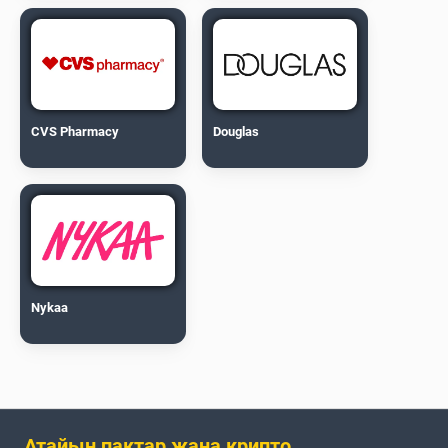
CVS Pharmacy
Douglas
Nykaa
Атайын пактар жана крипто