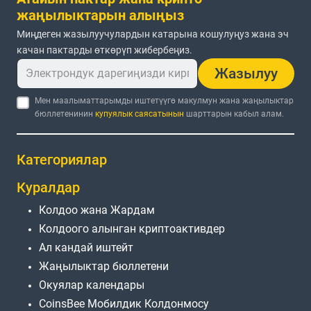
жаңылыктарын алыңыз
Миңдеген жазылуучулардын катарына кошулуңуз жана эч
качан пактарды өткөрүп жибербеңиз.
Жазылуу
Мен маалыматтарымды иштетүүгө макулмун жана жаңылыктар
бюллетенинин
купуялык саясатынын
шарттарын кабыл алам.
Категориялар
Куралдар
Колдоо жана Жардам
Колдоого алынган криптоактивдер
Ал кандай иштейт
Жаңылыктар бюллетени
Окуялар календары
CoinsBee Мобилдик Колдонмосу