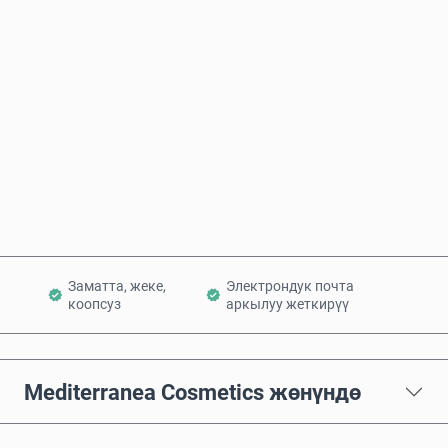
Болжолдуу баасы
Азыр сатып алуу
Себетке кошуу
Заматта, жеке,
Электрондук почта
коопсуз
аркылуу жеткирүү
Mediterranea Cosmetics жөнүндө