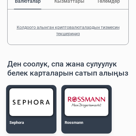
Валюталар
Кызматтары
Төлөмдөр
Колдоого алынган криптовалюталардын тизмесин
текшериңиз
Ден соолук, спа жана сулуулук
белек карталарын сатып алыңыз
Sephora
Rossmann