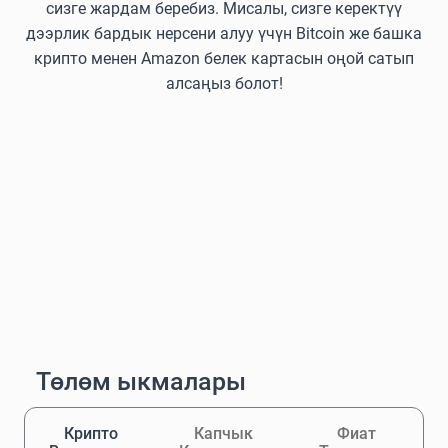
сизге жардам беребиз. Мисалы, сизге керектүү
дээрлик бардык нерсени алуу үчүн Bitcoin же башка
крипто менен Amazon белек картасын оңой сатып
алсаңыз болот!
Төлөм ыкмалары
Крипто
Капчык
Фиат