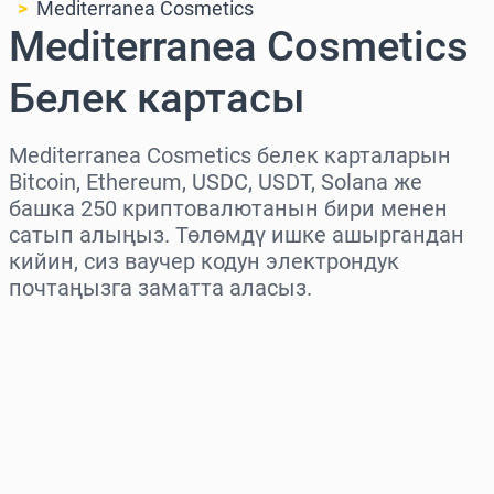
Mediterranea Cosmetics
Mediterranea Cosmetics
Белек картасы
Mediterranea Cosmetics белек карталарын
Bitcoin, Ethereum, USDC, USDT, Solana же
башка 250 криптовалютанын бири менен
сатып алыңыз. Төлөмдү ишке ашыргандан
кийин, сиз ваучер кодун электрондук
почтаңызга заматта аласыз.
Аймакты тандаңыз
Сумманы тандаңыз