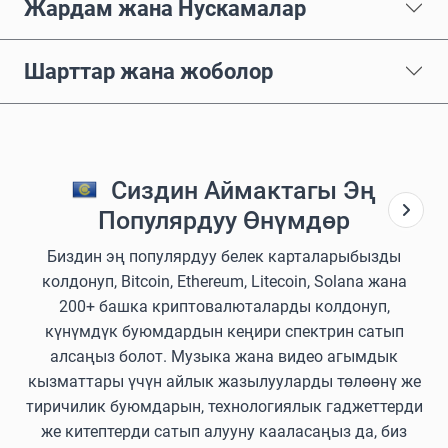
Жардам жана Нускамалар
Шарттар жана жоболор
Сиздин Аймактагы Эң
Популярдуу Өнүмдөр
Биздин эң популярдуу белек карталарыбызды
колдонуп, Bitcoin, Ethereum, Litecoin, Solana жана
200+ башка криптовалюталарды колдонуп,
күнүмдүк буюмдардын кеңири спектрин сатып
алсаңыз болот. Музыка жана видео агымдык
кызматтары үчүн айлык жазылууларды төлөөнү же
тиричилик буюмдарын, технологиялык гаджеттерди
же китептерди сатып алууну кааласаңыз да, биз