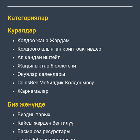
Категориялар
Куралдар
Колдоо жана Жардам
Колдоого алынган криптоактивдер
Ал кандай иштейт
Жаңылыктар бюллетени
Окуялар календары
CoinsBee Мобилдик Колдонмосу
Жарнамалар
Биз жөнүндө
Биздин тарых
Кайсы жерден белгилүү
Басма сөз ресурстары
Trustpilot сын-пикирлери