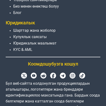
Биз менен өнөктөш болуу
Блог
Юридикалык
Шарттар жана жоболор
Купуялык саясаты
Юридикалык маалымат
KYC & AML
Коомдошубузга кошул
Бул веб-сайтта колдонулган продукциялардын
аталыштары, логотиптери жана бренддери
идентификациялоо максатында гана. Бардык соода
белгилери жана катталган соода белгилери