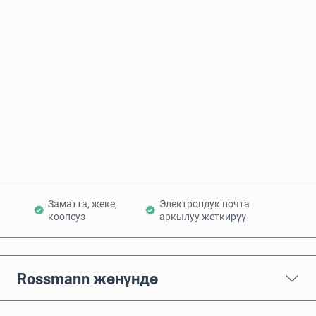
Болжолдуу баасы
Азыр сатып алуу
Себетке кошуу
Заматта, жеке,
Электрондук почта
коопсуз
аркылуу жеткирүү
Rossmann жөнүндө