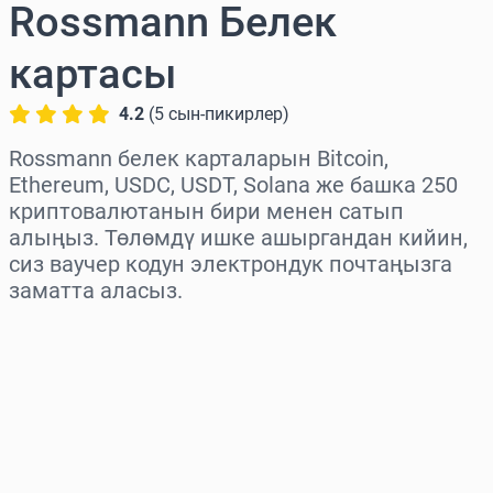
Rossmann Белек
картасы
4.2
(
5
сын-пикирлер
)
Rossmann белек карталарын Bitcoin,
Ethereum, USDC, USDT, Solana же башка 250
криптовалютанын бири менен сатып
алыңыз. Төлөмдү ишке ашыргандан кийин,
сиз ваучер кодун электрондук почтаңызга
заматта аласыз.
Аймакты тандаңыз
Сумманы тандаңыз