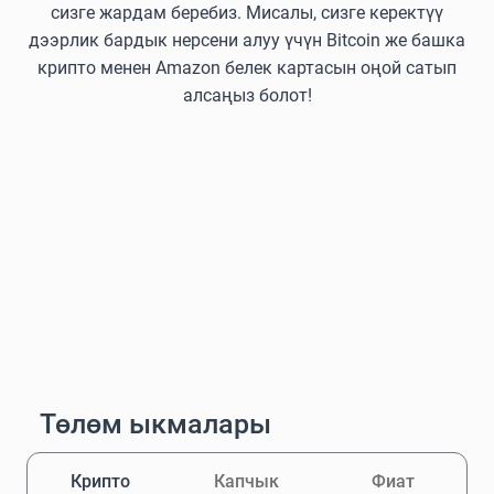
сизге жардам беребиз. Мисалы, сизге керектүү
дээрлик бардык нерсени алуу үчүн Bitcoin же башка
крипто менен Amazon белек картасын оңой сатып
алсаңыз болот!
Төлөм ыкмалары
Крипто
Капчык
Фиат