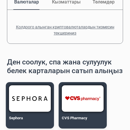
Валюталар
Кызматтары
Төлөмдөр
Колдоого алынган криптовалюталардын тизмесин
текшериңиз
Ден соолук, спа жана сулуулук
белек карталарын сатып алыңыз
Sephora
CVS Pharmacy