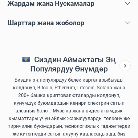
Жардам жана Нускамалар
Шарттар жана жоболор
Сиздин Аймактагы Эң
Популярдуу Өнүмдөр
Биздин эң популярдуу белек карталарыбызды
колдонуп, Bitcoin, Ethereum, Litecoin, Solana жана
200+ башка криптовалюталарды колдонуп,
күнүмдүк буюмдардын кеңири спектрин сатып
алсаңыз болот. Музыка жана видео агымдык
кызматтары үчүн айлык жазылууларды төлөөнү же
тиричилик буюмдарын, технологиялык гаджеттерди
же китептерди сатып алууну кааласаңыз да, биз