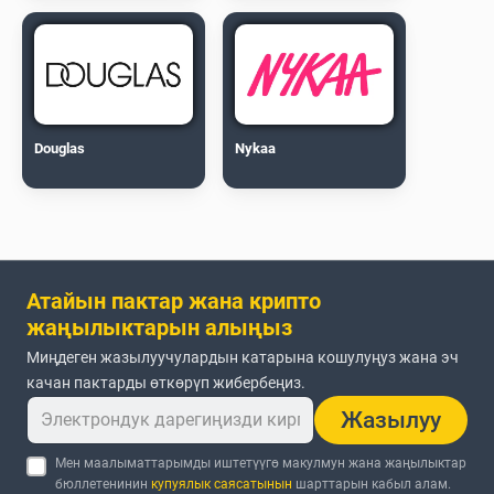
Douglas
Nykaa
Атайын пактар жана крипто
жаңылыктарын алыңыз
Миңдеген жазылуучулардын катарына кошулуңуз жана эч
качан пактарды өткөрүп жибербеңиз.
Жазылуу
Мен маалыматтарымды иштетүүгө макулмун жана жаңылыктар
бюллетенинин
купуялык саясатынын
шарттарын кабыл алам.