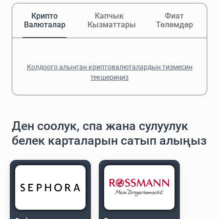
Крипто
Капчык
Фиат
Валюталар
Кызматтары
Төлөмдөр
Колдоого алынган криптовалюталардын тизмесин
текшериңиз
Ден соолук, спа жана сулуулук
белек карталарын сатып алыңыз