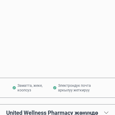
Болжолдуу баасы
Азыр сатып алуу
Себетке кошуу
Заматта, жеке,
Электрондук почта
коопсуз
аркылуу жеткирүү
United Wellness Pharmacy жөнүндө