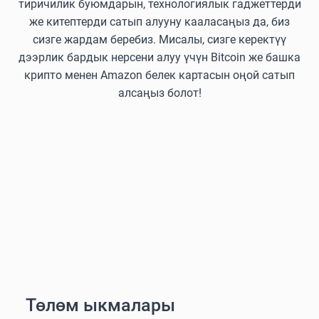
тиричилик буюмдарын, технологиялык гаджеттерди
же китептерди сатып алууну кааласаңыз да, биз
сизге жардам беребиз. Мисалы, сизге керектүү
дээрлик бардык нерсени алуу үчүн Bitcoin же башка
крипто менен Amazon белек картасын оңой сатып
алсаңыз болот!
Төлөм ыкмалары