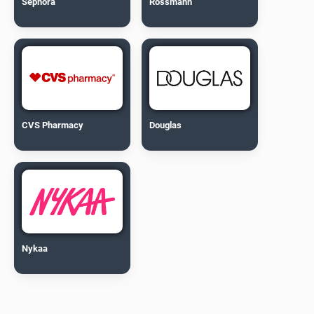
Sephora
Rossmann
CVS Pharmacy
Douglas
Nykaa