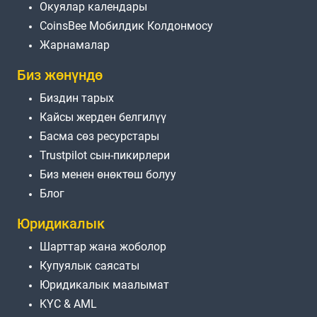
Окуялар календары
CoinsBee Мобилдик Колдонмосу
Жарнамалар
Биз жөнүндө
Биздин тарых
Кайсы жерден белгилүү
Басма сөз ресурстары
Trustpilot сын-пикирлери
Биз менен өнөктөш болуу
Блог
Юридикалык
Шарттар жана жоболор
Купуялык саясаты
Юридикалык маалымат
KYC & AML