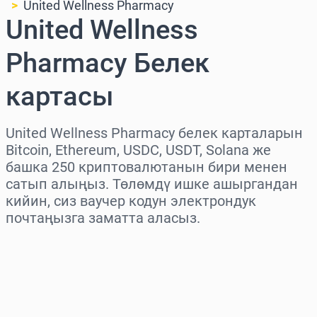
United Wellness Pharmacy
United Wellness
Pharmacy Белек
картасы
United Wellness Pharmacy белек карталарын
Bitcoin, Ethereum, USDC, USDT, Solana же
башка 250 криптовалютанын бири менен
сатып алыңыз. Төлөмдү ишке ашыргандан
кийин, сиз ваучер кодун электрондук
почтаңызга заматта аласыз.
Аймакты тандаңыз
Сумманы тандаңыз