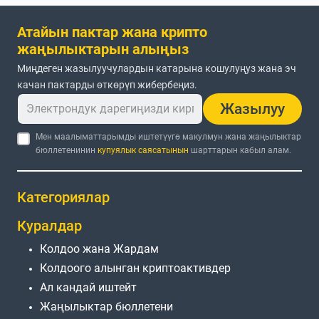
Атайын пактар жана крипто
жаңылыктарын алыңыз
Миңдеген жазылуучулардын катарына кошулуңуз жана эч
качан пактарды өткөрүп жибербеңиз.
Жазылуу
Мен маалыматтарымды иштетүүгө макулмун жана жаңылыктар
бюллетенинин
купуялык саясатынын
шарттарын кабыл алам.
Категориялар
Куралдар
Колдоо жана Жардам
Колдоого алынган криптоактивдер
Ал кандай иштейт
Жаңылыктар бюллетени