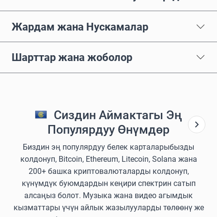
Жардам жана Нускамалар
Шарттар жана жоболор
Сиздин Аймактагы Эң
Популярдуу Өнүмдөр
Биздин эң популярдуу белек карталарыбызды
колдонуп, Bitcoin, Ethereum, Litecoin, Solana жана
200+ башка криптовалюталарды колдонуп,
күнүмдүк буюмдардын кеңири спектрин сатып
алсаңыз болот. Музыка жана видео агымдык
кызматтары үчүн айлык жазылууларды төлөөнү же