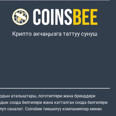
Крипто акчаңызга таттуу сунуш
ардын аталыштары, логотиптери жана бренддери
дык соода белгилери жана катталган соода белгилери
луп саналат. Coinsbee тиешелүү компаниялар менен