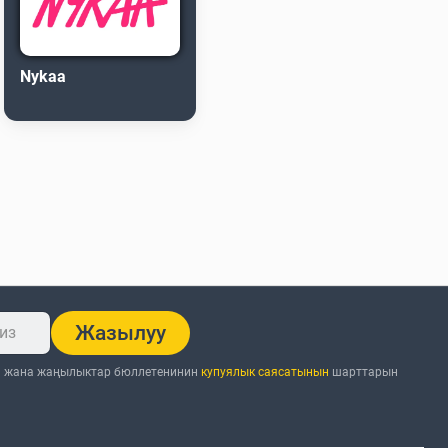
Nykaa
Жазылуу
н жана жаңылыктар бюллетенинин
купуялык саясатынын
шарттарын