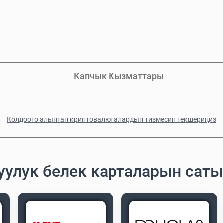
Капчык Кызматтары
Колдоого алынган криптовалюталардын тизмесин текшериңиз
луулук белек карталарын сат