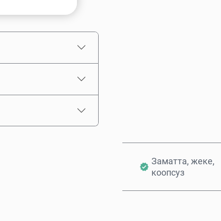
Болжолдуу баасы
Заматта, жеке,
коопсуз