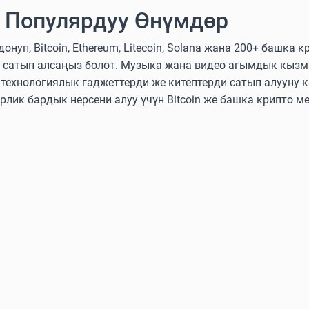
 Популярдуу Өнүмдөр
нуп, Bitcoin, Ethereum, Litecoin, Solana жана 200+ башка
 сатып алсаңыз болот. Музыка жана видео агымдык кызм
ехнологиялык гаджеттерди же китептерди сатып алууну к
эрлик бардык нерсени алуу үчүн Bitcoin же башка крипто м