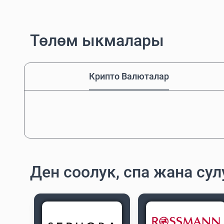
Төлөм ыкмалары
Крипто Валюталар
Ден соолук, спа жана су