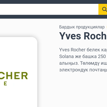
Бардык продукциялар
Yves Roch
Yves Rocher белек ка
Solana же башка 25
алыңыз. Төлөмдү иш
электрондук почтаң
Аймакты тандаңыз
Сумманы тандаңыз