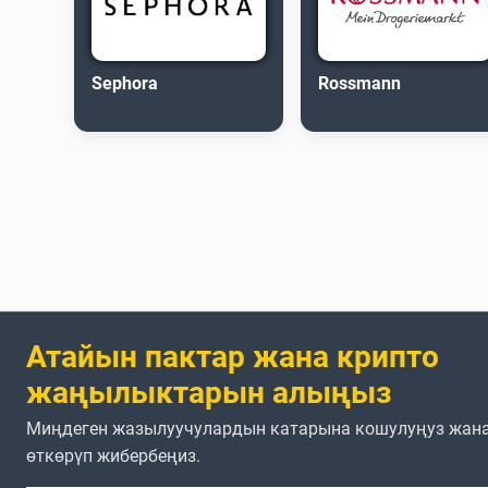
Sephora
Rossmann
Атайын пактар жана крипто
жаңылыктарын алыңыз
Миңдеген жазылуучулардын катарына кошулуңуз жана
өткөрүп жибербеңиз.