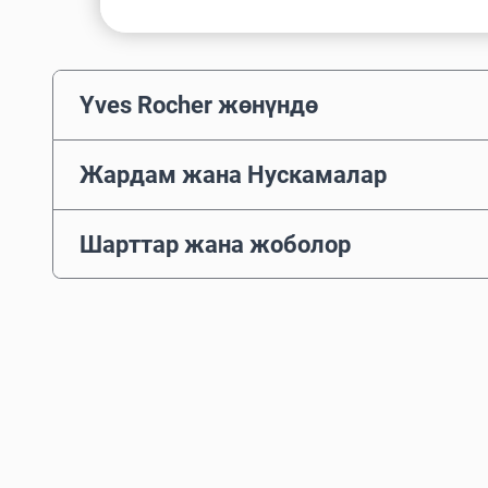
Yves Rocher жөнүндө
Жардам жана Нускамалар
Шарттар жана жоболор