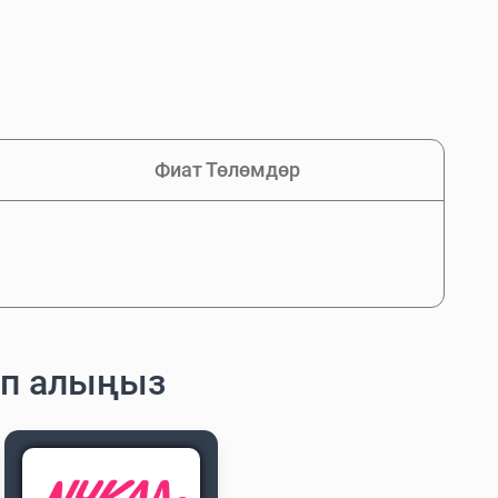
Фиат Төлөмдөр
ып алыңыз