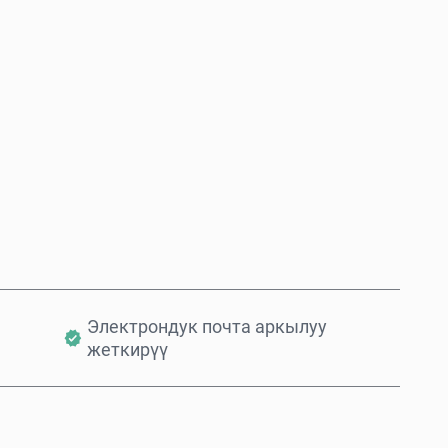
Азыр сатып алуу
Себетке кошуу
Электрондук почта аркылуу
жеткирүү