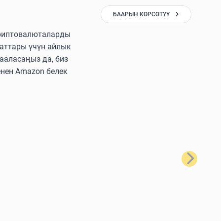
БААРЫН КӨРСӨТҮҮ
 криптовалюталарды
аттары үчүн айлык
ааласаңыз да, биз
енен Amazon белек
Кийинки