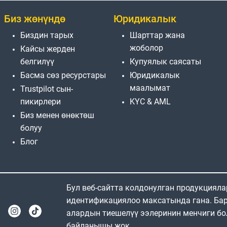
Биз жөнүндө
Юридикалык
Биздин тарых
Шарттар жана
жоболор
Кайсы жерден
белгилүү
Купуялык саясаты
Басма сөз ресурстары
Юридикалык
маалымат
Trustpilot сын-
пикирлери
KYC & AML
Биз менен өнөктөш
болуу
Блог
Бул веб-сайтта колдонулган продукциял
идентификациялоо максатында гана. Бар
алардын тиешелүү ээлеринин менчиги бо
байланышы жок.