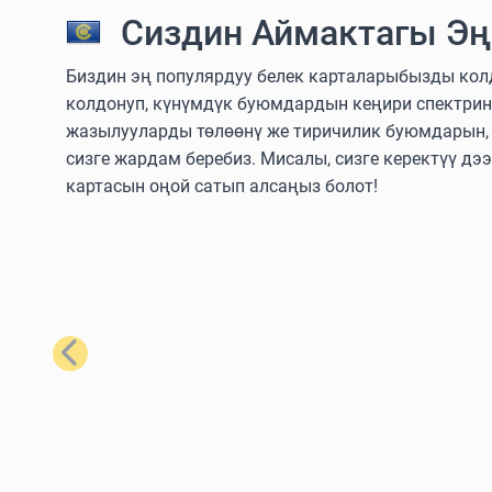
Сиздин Аймактагы Эң
Биздин эң популярдуу белек карталарыбызды колдо
колдонуп, күнүмдүк буюмдардын кеңири спектрин
жазылууларды төлөөнү же тиричилик буюмдарын, т
сизге жардам беребиз. Мисалы, сизге керектүү дэ
картасын оңой сатып алсаңыз болот!
Мурунку