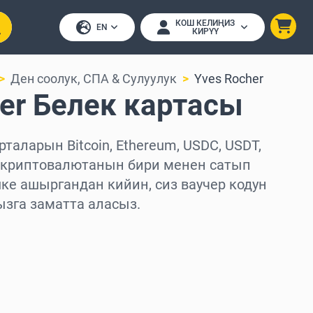
КОШ КЕЛИҢИЗ
EN
КИРҮҮ
Ден соолук, СПА & Сулуулук
Yves Rocher
er Белек картасы
рталарын Bitcoin, Ethereum, USDC, USDT,
0 криптовалютанын бири менен сатып
ке ашыргандан кийин, сиз ваучер кодун
ызга заматта аласыз.