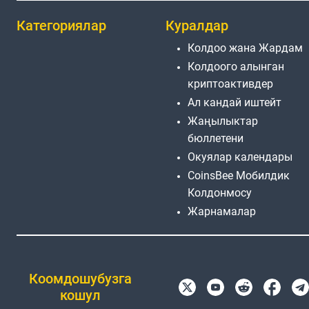
Категориялар
Куралдар
Колдоо жана Жардам
Колдоого алынган
криптоактивдер
Ал кандай иштейт
Жаңылыктар
бюллетени
Окуялар календары
CoinsBee Мобилдик
Колдонмосу
Жарнамалар
Коомдошубузга
кошул