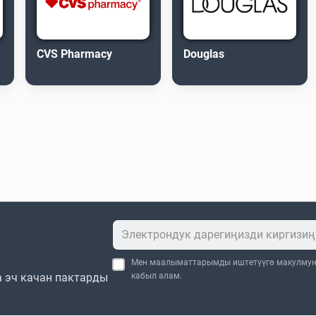
CVS Pharmacy
Douglas
Мен маалыматтарымды иштетүүгө макулму
 эч качан пактарды
кабыл алам.