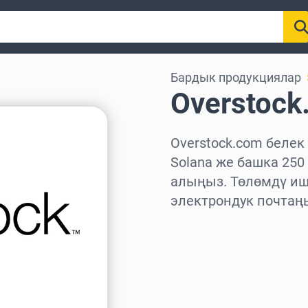
Бардык продукциялар
Overstock
Overstock.com белек 
Solana же башка 25
алыңыз. Төлөмдү иш
электрондук почтаң
Аймакты тандаңыз
Сумманы тандаңыз