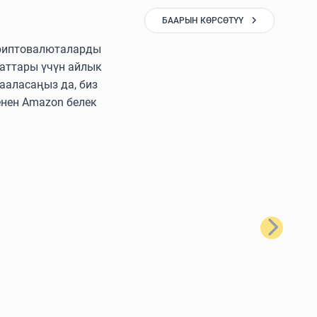
БААРЫН КӨРСӨТҮҮ
 криптовалюталарды
аттары үчүн айлык
ааласаңыз да, биз
енен Amazon белек
Кийинки