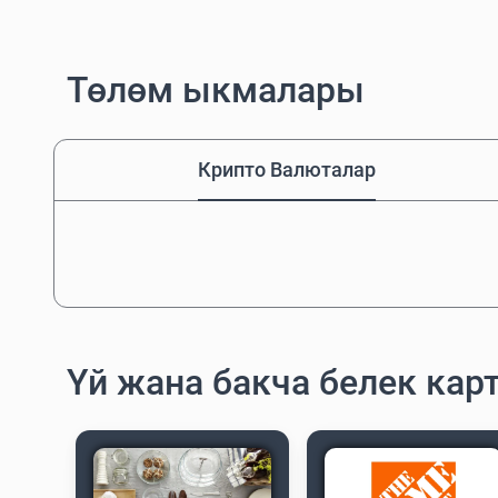
Төлөм ыкмалары
Крипто Валюталар
Үй жана бакча белек ка