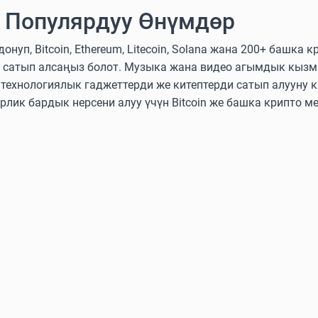
 Популярдуу Өнүмдөр
нуп, Bitcoin, Ethereum, Litecoin, Solana жана 200+ башка
 сатып алсаңыз болот. Музыка жана видео агымдык кызм
ехнологиялык гаджеттерди же китептерди сатып алууну к
эрлик бардык нерсени алуу үчүн Bitcoin же башка крипто м