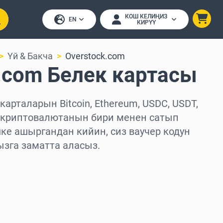
КОШ КЕЛИҢИЗ
EN
КИРҮҮ
Үй & Бакча
Overstock.com
.com Белек картасы
карталарын Bitcoin, Ethereum, USDC, USDT,
0 криптовалютанын бири менен сатып
ке ашыргандан кийин, сиз ваучер кодун
ызга заматта аласыз.