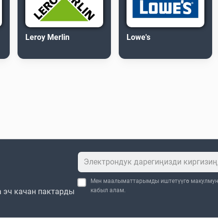
Leroy Merlin
Lowe's
Мен маалыматтарымды иштетүүгө макулму
 эч качан пактарды
кабыл алам.