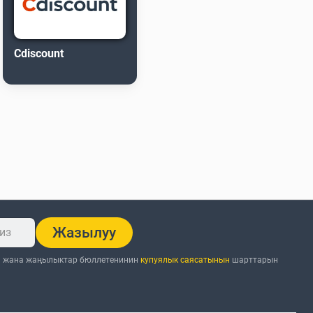
Cdiscount
Жазылуу
н жана жаңылыктар бюллетенинин
купуялык саясатынын
шарттарын