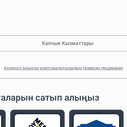
Капчык Кызматтары
Колдоого алынган криптовалюталардын тизмесин текшериңиз
рталарын сатып алыңыз