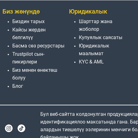
Биз жөнүндө
Юридикалык
Биздин тарых
Шарттар жана
жоболор
Кайсы жерден
белгилүү
Купуялык саясаты
Басма сөз ресурстары
Юридикалык
маалымат
Trustpilot сын-
пикирлери
KYC & AML
Биз менен өнөктөш
болуу
Блог
Бул веб-сайтта колдонулган продукциял
идентификациялоо максатында гана. Бар
алардын тиешелүү ээлеринин менчиги бо
байланышы жок.