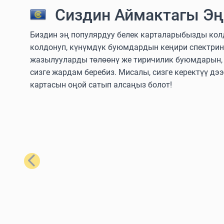
Сиздин Аймактагы Эң
Биздин эң популярдуу белек карталарыбызды колдо
колдонуп, күнүмдүк буюмдардын кеңири спектрин
жазылууларды төлөөнү же тиричилик буюмдарын, т
сизге жардам беребиз. Мисалы, сизге керектүү дэ
картасын оңой сатып алсаңыз болот!
Мурунку