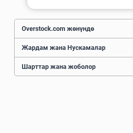
Overstock.com жөнүндө
Жардам жана Нускамалар
Шарттар жана жоболор