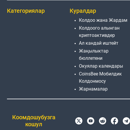
Категориялар
Куралдар
Колдоо жана Жардам
Колдоого алынган
криптоактивдер
Ал кандай иштейт
Жаңылыктар
бюллетени
Окуялар календары
CoinsBee Мобилдик
Колдонмосу
Жарнамалар
Коомдошубузга
кошул