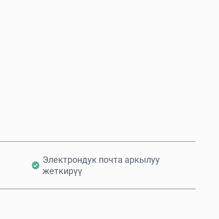
Азыр сатып алуу
Себетке кошуу
Электрондук почта аркылуу
жеткирүү