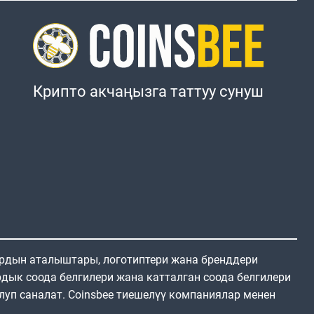
Крипто акчаңызга таттуу сунуш
ардын аталыштары, логотиптери жана бренддери
дык соода белгилери жана катталган соода белгилери
луп саналат. Coinsbee тиешелүү компаниялар менен