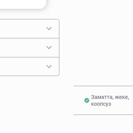
Болжолдуу баасы
Заматта, жеке,
коопсуз