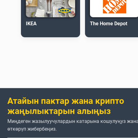
IKEA
The Home Depot
Атайын пактар жана крипто
жаңылыктарын алыңыз
Миңдеген жазылуучулардын катарына кошулуңуз жана
өткөрүп жибербеңиз.