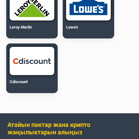
Leroy Merlin
Lowe's
Cdiscount
Атайын пактар жана крипто
жаңылыктарын алыңыз