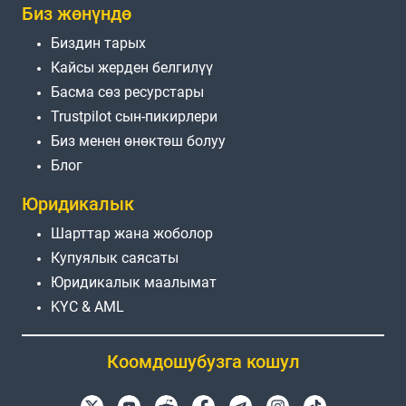
Биз жөнүндө
Биздин тарых
Кайсы жерден белгилүү
Басма сөз ресурстары
Trustpilot сын-пикирлери
Биз менен өнөктөш болуу
Блог
Юридикалык
Шарттар жана жоболор
Купуялык саясаты
Юридикалык маалымат
KYC & AML
Коомдошубузга кошул