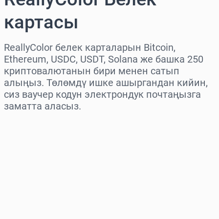
картасы
ReallyColor белек карталарын Bitcoin,
Ethereum, USDC, USDT, Solana же башка 250
криптовалютанын бири менен сатып
алыңыз. Төлөмдү ишке ашыргандан кийин,
сиз ваучер кодун электрондук почтаңызга
заматта аласыз.
Аймакты тандаңыз
Сумманы тандаңыз
Болжолдуу баасы