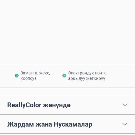
Азыр сатып алуу
Себетке кошуу
Заматта, жеке,
Электрондук почта
коопсуз
аркылуу жеткирүү
ReallyColor жөнүндө
Жардам жана Нускамалар