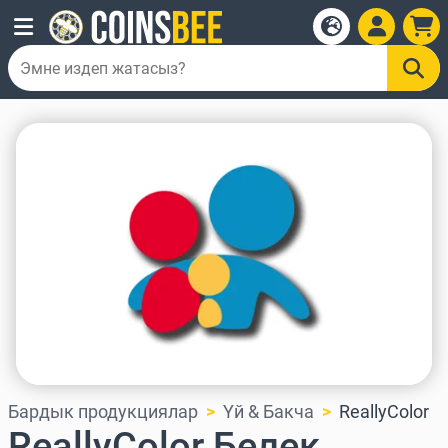
Бардык продукциялар
Үй & Бакча
ReallyColor
ReallyColor Белек