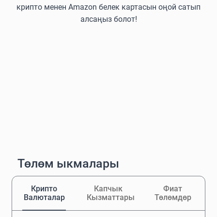
крипто менен Amazon белек картасын оңой сатып
алсаңыз болот!
Төлөм ыкмалары
Крипто
Капчык
Фиат
Валюталар
Кызматтары
Төлөмдөр