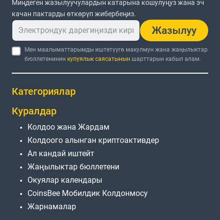
Миңдеген жазылуучулардын катарына кошулуңуз жана эч
качан пактарды өткөрүп жибербеңиз.
Жазылуу
Мен маалыматтарымды иштетүүгө макулмун жана жаңылыктар
бюллетенинин
купуялык саясатынын
шарттарын кабыл алам.
Категориялар
Куралдар
Колдоо жана Жардам
Колдоого алынган криптоактивдер
Ал кандай иштейт
Жаңылыктар бюллетени
Окуялар календары
CoinsBee Мобилдик Колдонмосу
Жарнамалар