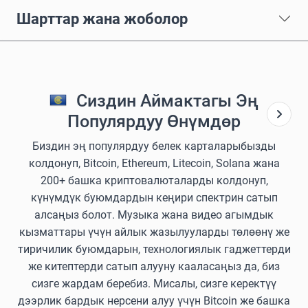
Шарттар жана жоболор
Сиздин Аймактагы Эң
Популярдуу Өнүмдөр
Биздин эң популярдуу белек карталарыбызды
колдонуп, Bitcoin, Ethereum, Litecoin, Solana жана
200+ башка криптовалюталарды колдонуп,
күнүмдүк буюмдардын кеңири спектрин сатып
алсаңыз болот. Музыка жана видео агымдык
кызматтары үчүн айлык жазылууларды төлөөнү же
тиричилик буюмдарын, технологиялык гаджеттерди
же китептерди сатып алууну кааласаңыз да, биз
сизге жардам беребиз. Мисалы, сизге керектүү
дээрлик бардык нерсени алуу үчүн Bitcoin же башка