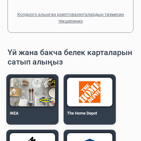
Колдоого алынган криптовалюталардын тизмесин
текшериңиз
Үй жана бакча белек карталарын
сатып алыңыз
IKEA
The Home Depot