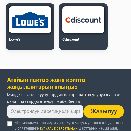
Lowe's
Cdiscount
Атайын пактар жана крипто
жаңылыктарын алыңыз
Миңдеген жазылуучулардын катарына кошулуңуз жана эч
качан пактарды өткөрүп жибербеңиз.
Жазылуу
Мен маалыматтарымды иштетүүгө макулмун жана жаңылыктар
бюллетенинин
купуялык саясатынын
шарттарын кабыл алам.