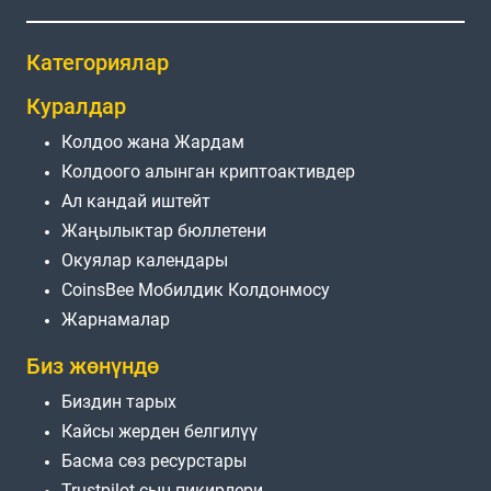
Категориялар
Куралдар
Колдоо жана Жардам
Колдоого алынган криптоактивдер
Ал кандай иштейт
Жаңылыктар бюллетени
Окуялар календары
CoinsBee Мобилдик Колдонмосу
Жарнамалар
Биз жөнүндө
Биздин тарых
Кайсы жерден белгилүү
Басма сөз ресурстары
Trustpilot сын-пикирлери