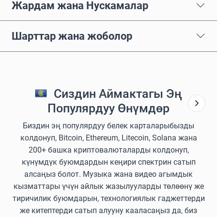
Жардам жана Нускамалар
Шарттар жана жоболор
Сиздин Аймактагы Эң
Популярдуу Өнүмдөр
Биздин эң популярдуу белек карталарыбызды
колдонуп, Bitcoin, Ethereum, Litecoin, Solana жана
200+ башка криптовалюталарды колдонуп,
күнүмдүк буюмдардын кеңири спектрин сатып
алсаңыз болот. Музыка жана видео агымдык
кызматтары үчүн айлык жазылууларды төлөөнү же
тиричилик буюмдарын, технологиялык гаджеттерди
же китептерди сатып алууну кааласаңыз да, биз