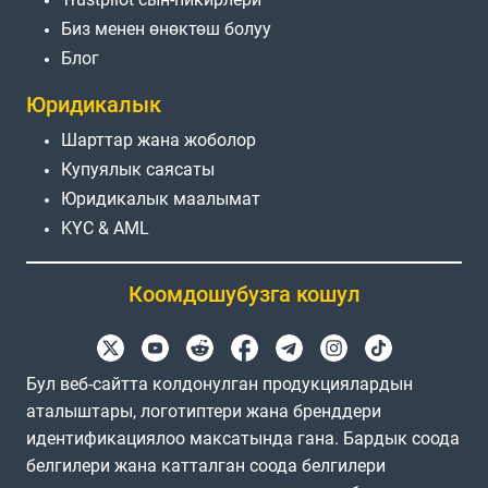
Биз менен өнөктөш болуу
Блог
Юридикалык
Шарттар жана жоболор
Купуялык саясаты
Юридикалык маалымат
KYC & AML
Коомдошубузга кошул
Бул веб-сайтта колдонулган продукциялардын
аталыштары, логотиптери жана бренддери
идентификациялоо максатында гана. Бардык соода
белгилери жана катталган соода белгилери