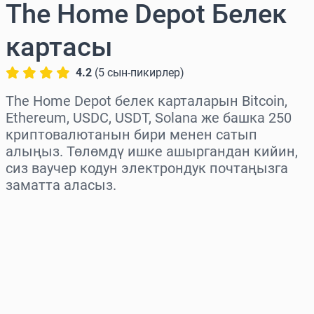
The Home Depot Белек
картасы
4.2
(
5
сын-пикирлер
)
The Home Depot белек карталарын Bitcoin,
Ethereum, USDC, USDT, Solana же башка 250
криптовалютанын бири менен сатып
алыңыз. Төлөмдү ишке ашыргандан кийин,
сиз ваучер кодун электрондук почтаңызга
заматта аласыз.
Аймакты тандаңыз
Сумманы тандаңыз