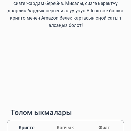
сизге жардам беребиз. Мисалы, сизге керектүү
дээрлик бардык нерсени алуу үчүн Bitcoin же башка
крипто менен Amazon белек картасын оңой сатып
алсаңыз болот!
Төлөм ыкмалары
Крипто
Капчык
Фиат