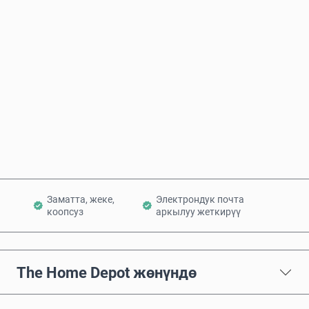
Болжолдуу баасы
Азыр сатып алуу
Себетке кошуу
Заматта, жеке,
Электрондук почта
коопсуз
аркылуу жеткирүү
The Home Depot жөнүндө