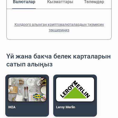
Валюталар
Кызматтары
Төлөмдөр
Колдоого алынган криптовалюталардын тизмесин
текшериңиз
Үй жана бакча белек карталарын
сатып алыңыз
IKEA
Leroy Merlin