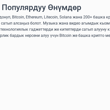
 Популярдуу Өнүмдөр
нуп, Bitcoin, Ethereum, Litecoin, Solana жана 200+ башка
 сатып алсаңыз болот. Музыка жана видео агымдык кызм
ехнологиялык гаджеттерди же китептерди сатып алууну к
эрлик бардык нерсени алуу үчүн Bitcoin же башка крипто м