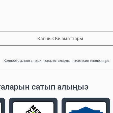
Капчык Кызматтары
Колдоого алынган криптовалюталардын тизмесин текшериңиз
рталарын сатып алыңыз