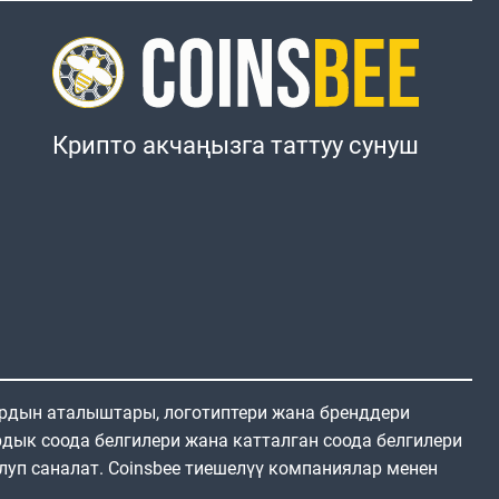
Крипто акчаңызга таттуу сунуш
ардын аталыштары, логотиптери жана бренддери
дык соода белгилери жана катталган соода белгилери
луп саналат. Coinsbee тиешелүү компаниялар менен