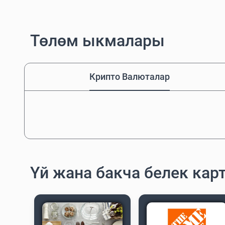
Төлөм ыкмалары
Крипто Валюталар
Үй жана бакча белек ка