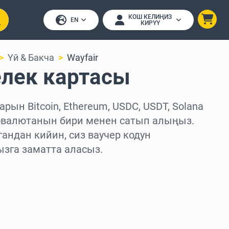
КОШ КЕЛИҢИЗ
EN
КИРҮҮ
Үй & Бакча
Wayfair
елек картасы
арын Bitcoin, Ethereum, USDC, USDT, Solana
овалютанын бири менен сатып алыңыз.
андан кийин, сиз ваучер кодун
ызга заматта аласыз.