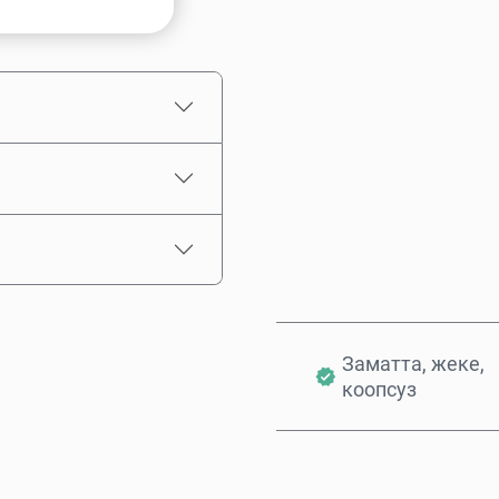
Болжолдуу баасы
Заматта, жеке,
коопсуз