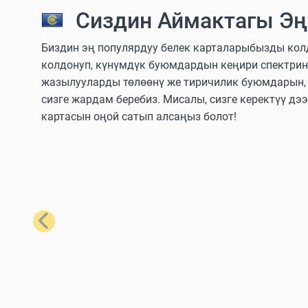
Сиздин Аймактагы Эң
Биздин эң популярдуу белек карталарыбызды колдо
колдонуп, күнүмдүк буюмдардын кеңири спектрин
жазылууларды төлөөнү же тиричилик буюмдарын, т
сизге жардам беребиз. Мисалы, сизге керектүү дэ
картасын оңой сатып алсаңыз болот!
Мурунку