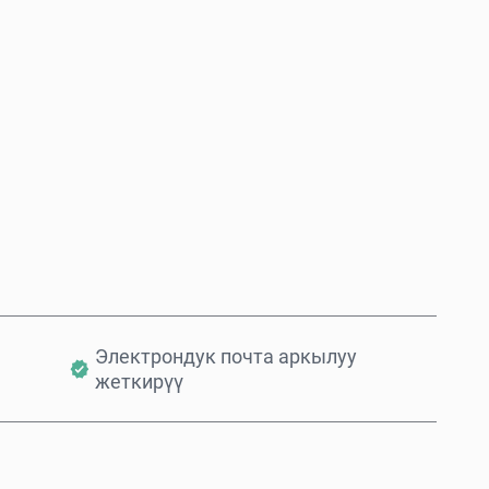
Азыр сатып алуу
Себетке кошуу
Электрондук почта аркылуу
жеткирүү