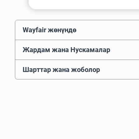
Wayfair жөнүндө
Жардам жана Нускамалар
Шарттар жана жоболор