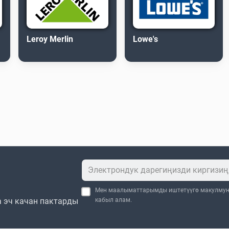
Leroy Merlin
Lowe's
Мен маалыматтарымды иштетүүгө макулму
 эч качан пактарды
кабыл алам.