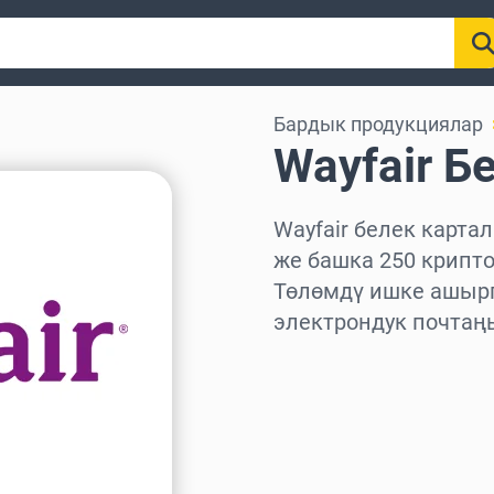
Бардык продукциялар
Wayfair Б
Wayfair белек картал
же башка 250 крипт
Төлөмдү ишке ашырг
электрондук почтаң
Аймакты тандаңыз
Сумманы тандаңыз