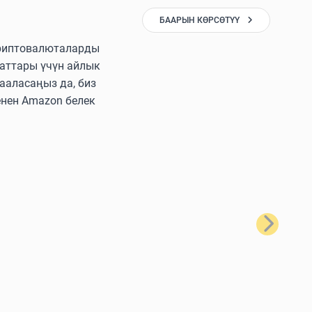
БААРЫН КӨРСӨТҮҮ
 криптовалюталарды
аттары үчүн айлык
ааласаңыз да, биз
енен Amazon белек
Кийинки