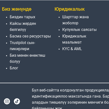
Биз жөнүндө
Юридикалык
Биздин тарых
Шарттар жана
жоболор
Кайсы жерден
белгилүү
Купуялык саясаты
Басма сөз ресурстары
Юридикалык
маалымат
Trustpilot сын-
пикирлери
KYC & AML
Биз менен өнөктөш
болуу
Блог
Бул веб-сайтта колдонулган продукциял
идентификациялоо максатында гана. Бар
алардын тиешелүү ээлеринин менчиги бо
байланышы жок.