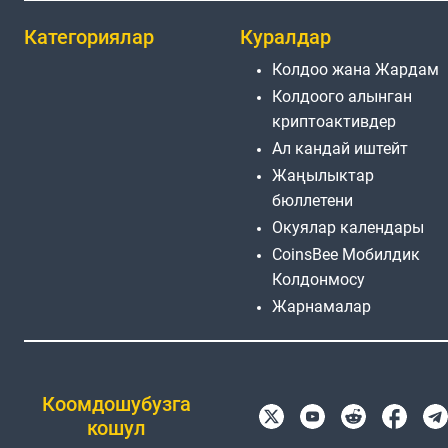
Категориялар
Куралдар
Колдоо жана Жардам
Колдоого алынган
криптоактивдер
Ал кандай иштейт
Жаңылыктар
бюллетени
Окуялар календары
CoinsBee Мобилдик
Колдонмосу
Жарнамалар
Коомдошубузга
кошул