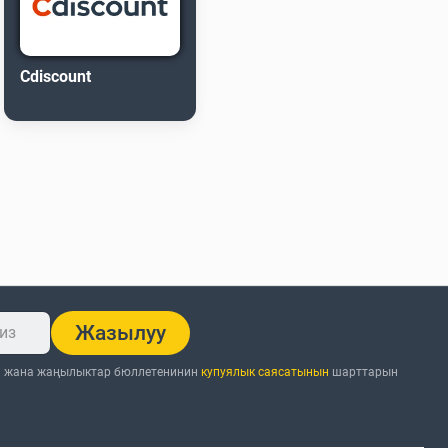
Cdiscount
Жазылуу
н жана жаңылыктар бюллетенинин
купуялык саясатынын
шарттарын