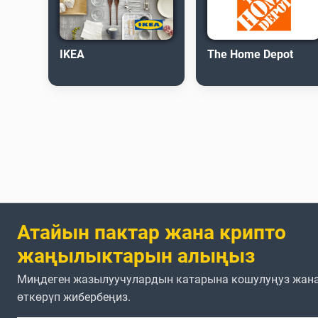
IKEA
The Home Depot
Атайын пактар жана крипто
жаңылыктарын алыңыз
Миңдеген жазылуучулардын катарына кошулуңуз жана
өткөрүп жибербеңиз.