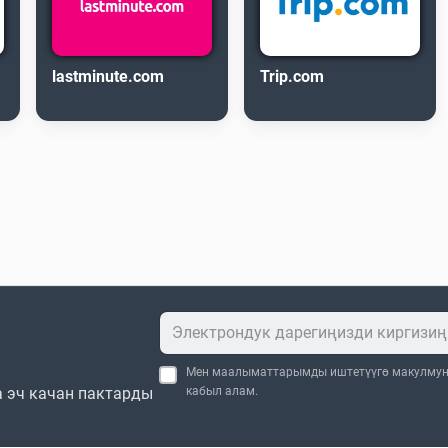
lastminute.com
Trip.com
Мен маалыматтарымды иштетүүгө макулму
 эч качан пактарды
кабыл алам.