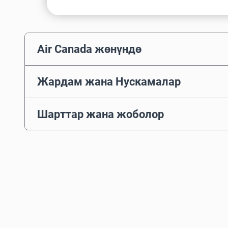
Air Canada жөнүндө
Жардам жана Нускамалар
Шарттар жана жоболор