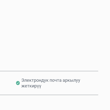
Азыр сатып алуу
Себетке кошуу
Электрондук почта аркылуу
жеткирүү