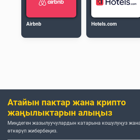
Airbnb
Hotels.com
Атайын пактар жана крипто
жаңылыктарын алыңыз
Миңдеген жазылуучулардын катарына кошулуңуз жана
өткөрүп жибербеңиз.