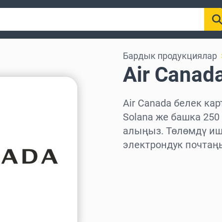
Бардык продукциялар
Air Canad
Air Canada белек кар
Solana же башка 25
алыңыз. Төлөмдү иш
электрондук почтаң
Аймакты тандаңыз
Сумманы тандаңыз