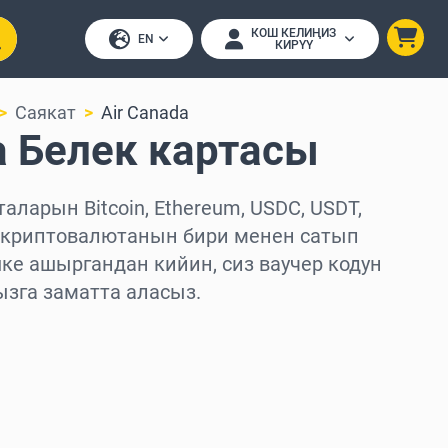
КОШ КЕЛИҢИЗ
EN
КИРҮҮ
Саякат
Air Canada
a Белек картасы
таларын Bitcoin, Ethereum, USDC, USDT,
0 криптовалютанын бири менен сатып
ке ашыргандан кийин, сиз ваучер кодун
ызга заматта аласыз.