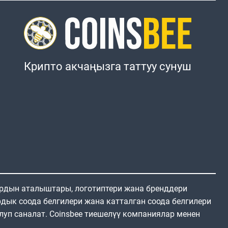
Крипто акчаңызга таттуу сунуш
ардын аталыштары, логотиптери жана бренддери
дык соода белгилери жана катталган соода белгилери
луп саналат. Coinsbee тиешелүү компаниялар менен