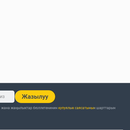
Жазылуу
н жана жаңылыктар бюллетенинин
купуялык саясатынын
шарттарын