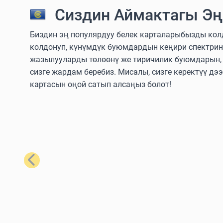
Сиздин Аймактагы Эң
Биздин эң популярдуу белек карталарыбызды колдо
колдонуп, күнүмдүк буюмдардын кеңири спектрин
жазылууларды төлөөнү же тиричилик буюмдарын, т
сизге жардам беребиз. Мисалы, сизге керектүү дэ
картасын оңой сатып алсаңыз болот!
Мурунку