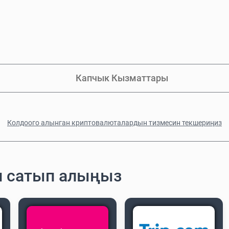
Капчык Кызматтары
Колдоого алынган криптовалюталардын тизмесин текшериңиз
н сатып алыңыз