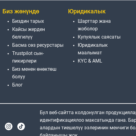
Биз жөнүндө
Юридикалык
Биздин тарых
Шарттар жана
жоболор
Кайсы жерден
белгилүү
Купуялык саясаты
Басма сөз ресурстары
Юридикалык
маалымат
Trustpilot сын-
пикирлери
KYC & AML
Биз менен өнөктөш
болуу
Блог
Бул веб-сайтта колдонулган продукциял
идентификациялоо максатында гана. Бар
алардын тиешелүү ээлеринин менчиги бо
байланышы жок.