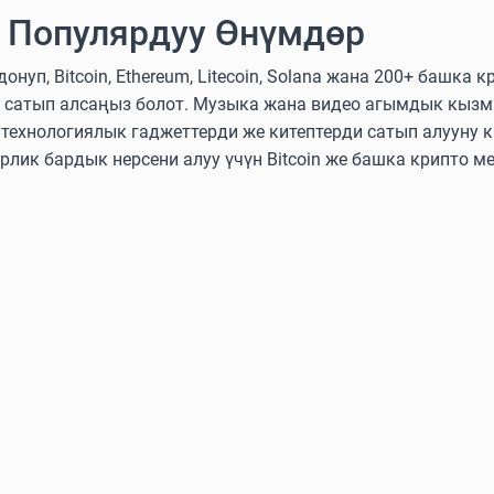
 Популярдуу Өнүмдөр
нуп, Bitcoin, Ethereum, Litecoin, Solana жана 200+ башка
 сатып алсаңыз болот. Музыка жана видео агымдык кызм
ехнологиялык гаджеттерди же китептерди сатып алууну к
эрлик бардык нерсени алуу үчүн Bitcoin же башка крипто м