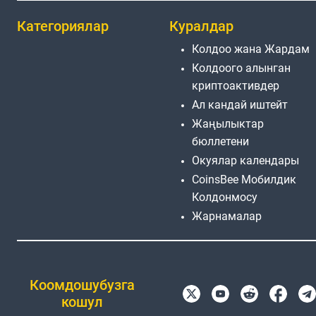
Категориялар
Куралдар
Колдоо жана Жардам
Колдоого алынган
криптоактивдер
Ал кандай иштейт
Жаңылыктар
бюллетени
Окуялар календары
CoinsBee Мобилдик
Колдонмосу
Жарнамалар
Коомдошубузга
кошул