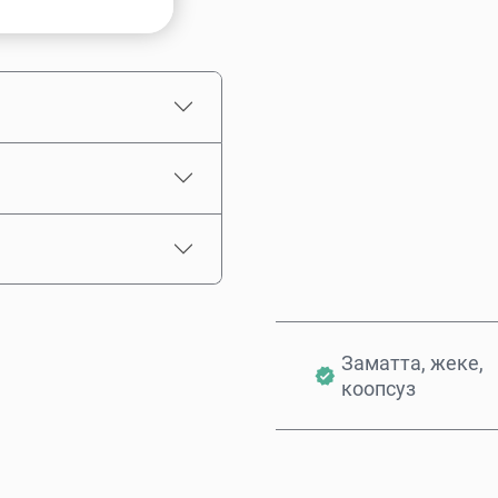
Болжолдуу баасы
Заматта, жеке,
коопсуз