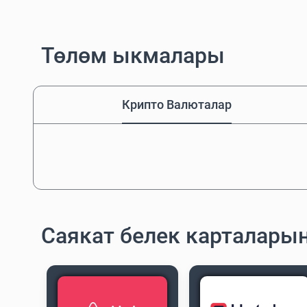
Төлөм ыкмалары
Крипто Валюталар
Саякат белек карталары