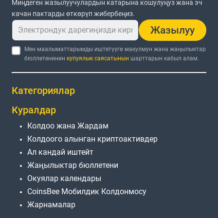
Миңдеген жазылуучулардын катарына кошулуңуз жана эч
качан пактарды өткөрүп жибербеңиз.
Жазылуу
Мен маалыматтарымды иштетүүгө макулмун жана жаңылыктар
бюллетенинин
купуялык саясатынын
шарттарын кабыл алам.
Категориялар
Куралдар
Колдоо жана Жардам
Колдоого алынган криптоактивдер
Ал кандай иштейт
Жаңылыктар бюллетени
Окуялар календары
CoinsBee Мобилдик Колдонмосу
Жарнамалар