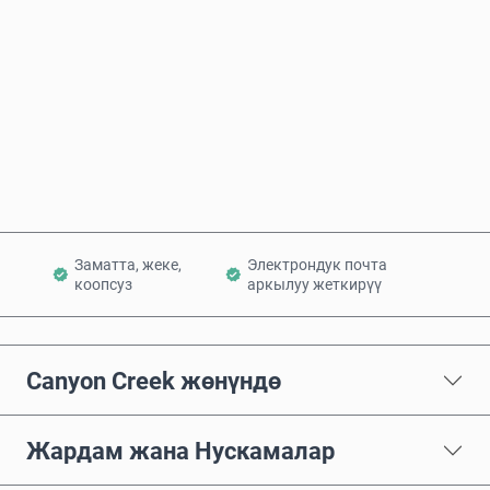
Азыр сатып алуу
Себетке кошуу
Заматта, жеке,
Электрондук почта
коопсуз
аркылуу жеткирүү
Canyon Creek жөнүндө
Жардам жана Нускамалар