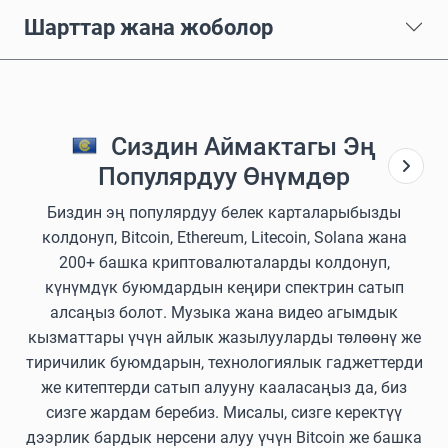
Шарттар жана жоболор
Сиздин Аймактагы Эң
Популярдуу Өнүмдөр
Биздин эң популярдуу белек карталарыбызды
колдонуп, Bitcoin, Ethereum, Litecoin, Solana жана
200+ башка криптовалюталарды колдонуп,
күнүмдүк буюмдардын кеңири спектрин сатып
алсаңыз болот. Музыка жана видео агымдык
кызматтары үчүн айлык жазылууларды төлөөнү же
тиричилик буюмдарын, технологиялык гаджеттерди
же китептерди сатып алууну кааласаңыз да, биз
сизге жардам беребиз. Мисалы, сизге керектүү
дээрлик бардык нерсени алуу үчүн Bitcoin же башка