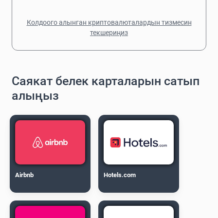
Колдоого алынган криптовалюталардын тизмесин
текшериңиз
Саякат белек карталарын сатып
алыңыз
Airbnb
Hotels.com