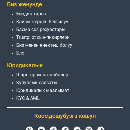
Биз жөнүндө
Биздин тарых
Кайсы жерден белгилүү
Басма сөз ресурстары
Trustpilot сын-пикирлери
Биз менен өнөктөш болуу
Блог
Юридикалык
Шарттар жана жоболор
Купуялык саясаты
Юридикалык маалымат
KYC & AML
Коомдошубузга кошул