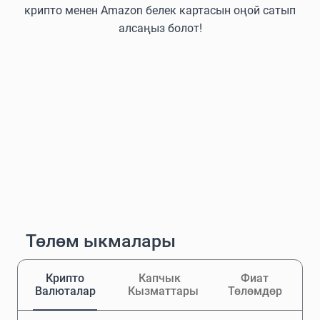
крипто менен Amazon белек картасын оңой сатып
алсаңыз болот!
Төлөм ыкмалары
Крипто
Капчык
Фиат
Валюталар
Кызматтары
Төлөмдөр