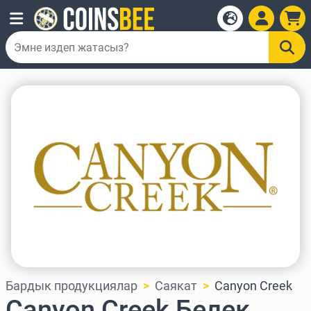
Бардык продукциялар
Саякат
Canyon Creek
Canyon Creek Белек