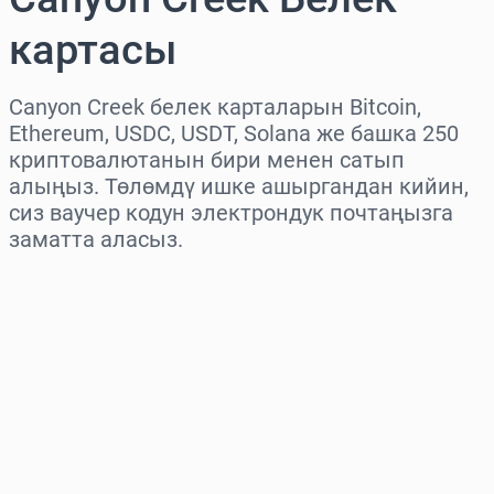
картасы
Canyon Creek белек карталарын Bitcoin,
Ethereum, USDC, USDT, Solana же башка 250
криптовалютанын бири менен сатып
алыңыз. Төлөмдү ишке ашыргандан кийин,
сиз ваучер кодун электрондук почтаңызга
заматта аласыз.
Аймакты тандаңыз
Сумманы тандаңыз
Болжолдуу баасы