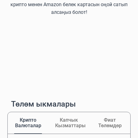
крипто менен Amazon белек картасын оңой сатып
алсаңыз болот!
Төлөм ыкмалары
Крипто
Капчык
Фиат
Валюталар
Кызматтары
Төлөмдөр