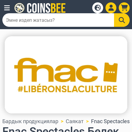
Бардык продукциялар
Саякат
Fnac Spectacles
Fnac Spectacles Белек