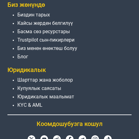
Биз жөнүндө
Биздин тарых
Кайсы жерден белгилүү
Басма сөз ресурстары
Trustpilot сын-пикирлери
Биз менен өнөктөш болуу
Блог
Юридикалык
Шарттар жана жоболор
Купуялык саясаты
Юридикалык маалымат
KYC & AML
Коомдошубузга кошул