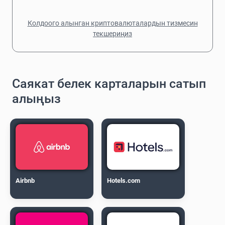
Колдоого алынган криптовалюталардын тизмесин
текшериңиз
Саякат белек карталарын сатып
алыңыз
Airbnb
Hotels.com