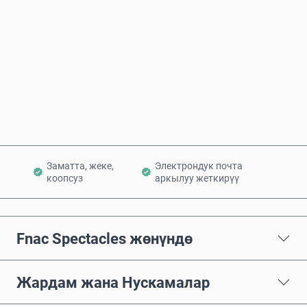
Азыр сатып алуу
Себетке кошуу
Заматта, жеке,
Электрондук почта
коопсуз
аркылуу жеткирүү
Fnac Spectacles жөнүндө
Жардам жана Нускамалар