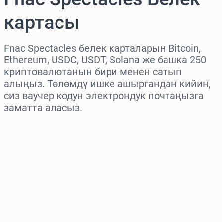
картасы
Fnac Spectacles белек карталарын Bitcoin,
Ethereum, USDC, USDT, Solana же башка 250
криптовалютанын бири менен сатып
алыңыз. Төлөмдү ишке ашыргандан кийин,
сиз ваучер кодун электрондук почтаңызга
заматта аласыз.
Аймакты тандаңыз
Сумманы тандаңыз
Болжолдуу баасы