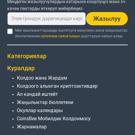
Миңдеген жазылуучулардын катарына кошулуңуз жана эч
качан пактарды өткөрүп жибербеңиз.
Жазылуу
Мен маалыматтарымды иштетүүгө макулмун жана жаңылыктар
бюллетенинин
купуялык саясатынын
шарттарын кабыл алам.
Категориялар
Куралдар
Колдоо жана Жардам
Колдоого алынган криптоактивдер
Ал кандай иштейт
Жаңылыктар бюллетени
Окуялар календары
CoinsBee Мобилдик Колдонмосу
Жарнамалар