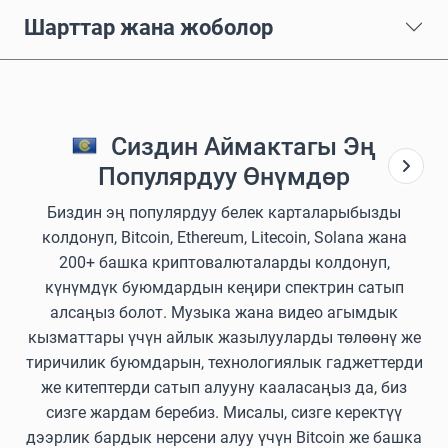
Шарттар жана жоболор
Сиздин Аймактагы Эң
Популярдуу Өнүмдөр
Биздин эң популярдуу белек карталарыбызды
колдонуп, Bitcoin, Ethereum, Litecoin, Solana жана
200+ башка криптовалюталарды колдонуп,
күнүмдүк буюмдардын кеңири спектрин сатып
алсаңыз болот. Музыка жана видео агымдык
кызматтары үчүн айлык жазылууларды төлөөнү же
тиричилик буюмдарын, технологиялык гаджеттерди
же китептерди сатып алууну кааласаңыз да, биз
сизге жардам беребиз. Мисалы, сизге керектүү
дээрлик бардык нерсени алуу үчүн Bitcoin же башка