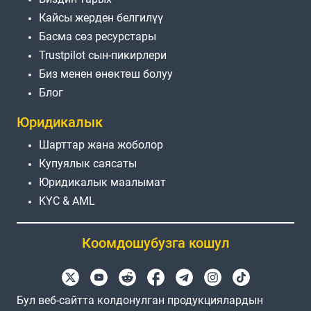
Кайсы жерден белгилүү
Басма сөз ресурстары
Trustpilot сын-пикирлери
Биз менен өнөктөш болуу
Блог
Юридикалык
Шарттар жана жоболор
Купуялык саясаты
Юридикалык маалымат
KYC & AML
Коомдошубузга кошул
Бул веб-сайтта колдонулган продукциялардын