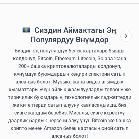
Сиздин Аймактагы Эң
Популярдуу Өнүмдөр
Биздин эң популярдуу белек карталарыбызды
колдонуп, Bitcoin, Ethereum, Litecoin, Solana жана
200+ башка криптовалюталарды колдонуп,
күнүмдүк буюмдардын кеңири спектрин сатып
алсаңыз болот. Музыка жана видео агымдык
кызматтары үчүн айлык жазылууларды төлөөнү же
тиричилик буюмдарын, технологиялык гаджеттерди
же китептерди сатып алууну кааласаңыз да, биз
сизге жардам беребиз. Мисалы, сизге керектүү
дээрлик бардык нерсени алуу үчүн Bitcoin же башка
крипто менен Amazon белек картасын оңой сатып
алсаңыз болот!