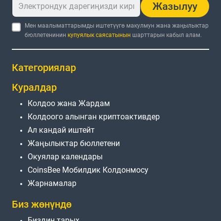
Жазылуу
Мен маалыматтарымды иштетүүгө макулмун жана жаңылыктар
бюллетенинин
купуялык саясатынын
шарттарын кабыл алам.
Категориялар
Куралдар
Колдоо жана Жардам
Колдоого алынган криптоактивдер
Ал кандай иштейт
Жаңылыктар бюллетени
Окуялар календары
CoinsBee Мобилдик Колдонмосу
Жарнамалар
Биз жөнүндө
Биздин тарых