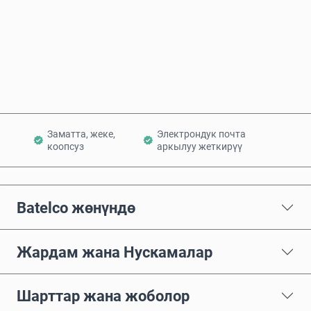
Азыр сатып алуу
Себетке кошуу
Заматта, жеке,
Электрондук почта
коопсуз
аркылуу жеткирүү
Batelco жөнүндө
Жардам жана Нускамалар
Шарттар жана жоболор