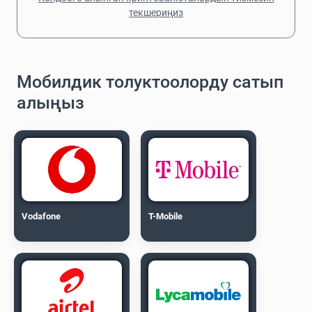
текшериңиз
Мобилдик толуктоолорду сатып
алыңыз
Vodafone
T-Mobile