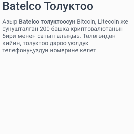
Batelco Толуктоо
Азыр
Batelco толуктоосун
Bitcoin, Litecoin же
сунушталган 200 башка криптовалютанын
бири менен сатып алыңыз. Төлөгөндөн
кийин, толуктоо дароо уюлдук
телефонуңуздун номерине келет.
Аймакты тандаңыз
Сумманы тандаңыз
Болжолдуу баасы