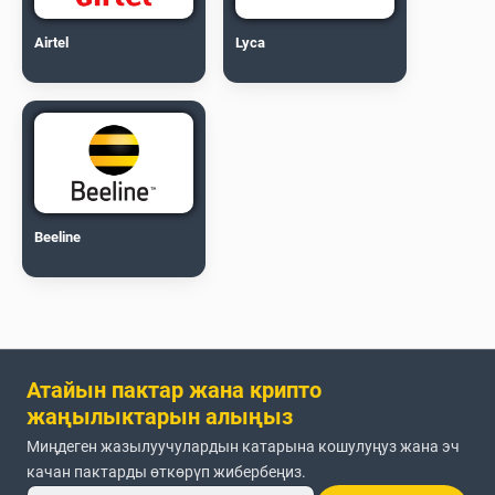
Airtel
Lyca
Beeline
Атайын пактар жана крипто
жаңылыктарын алыңыз
Миңдеген жазылуучулардын катарына кошулуңуз жана эч
качан пактарды өткөрүп жибербеңиз.