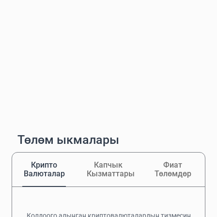
Төлөм ыкмалары
Крипто
Капчык
Фиат
Валюталар
Кызматтары
Төлөмдөр
Колдоого алынган криптовалюталардын тизмесин