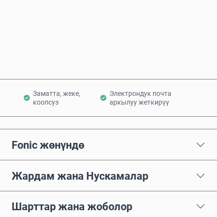
Азыр сатып алуу
Себетке кошуу
Заматта, жеке,
Электрондук почта
коопсуз
аркылуу жеткирүү
Fonic жөнүндө
Жардам жана Нускамалар
Шарттар жана жоболор