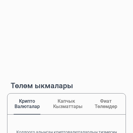
Төлөм ыкмалары
Крипто
Капчык
Фиат
Валюталар
Кызматтары
Төлөмдөр
Колдоого алынган криптовалюталардын тизмесин