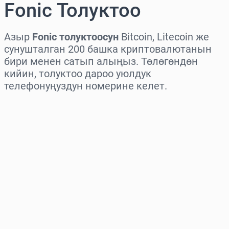
Fonic Толуктоо
Азыр
Fonic толуктоосун
Bitcoin, Litecoin же
сунушталган 200 башка криптовалютанын
бири менен сатып алыңыз. Төлөгөндөн
кийин, толуктоо дароо уюлдук
телефонуңуздун номерине келет.
Аймакты тандаңыз
Сумманы тандаңыз
Болжолдуу баасы