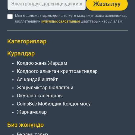
Жазылуу
Мен маалыматтарымды иштетүүгө макулмун жана жаңылыктар
бюллетенинин
купуялык саясатынын
шарттарын кабыл алам.
Категориялар
Куралдар
Колдоо жана Жардам
Колдоого алынган криптоактивдер
Ал кандай иштейт
Жаңылыктар бюллетени
Окуялар календары
CoinsBee Мобилдик Колдонмосу
Жарнамалар
Биз жөнүндө
Биздин тарых