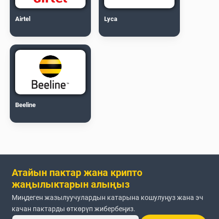
Airtel
Lyca
Beeline
Атайын пактар жана крипто
жаңылыктарын алыңыз
Миңдеген жазылуучулардын катарына кошулуңуз жана эч
качан пактарды өткөрүп жибербеңиз.