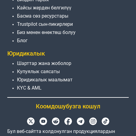
Кайсы жерден белгилүү
Басма сөз ресурстары
Trustpilot сын-пикирлери
Биз менен өнөктөш болуу
Блог
Юридикалык
Шарттар жана жоболор
Купуялык саясаты
Юридикалык маалымат
KYC & AML
Коомдошубузга кошул
Бул веб-сайтта колдонулган продукциялардын