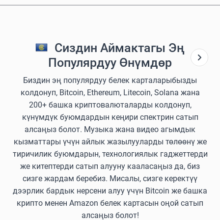
Сиздин Аймактагы Эң
Популярдуу Өнүмдөр
Биздин эң популярдуу белек карталарыбызды
колдонуп, Bitcoin, Ethereum, Litecoin, Solana жана
200+ башка криптовалюталарды колдонуп,
күнүмдүк буюмдардын кеңири спектрин сатып
алсаңыз болот. Музыка жана видео агымдык
кызматтары үчүн айлык жазылууларды төлөөнү же
тиричилик буюмдарын, технологиялык гаджеттерди
же китептерди сатып алууну кааласаңыз да, биз
сизге жардам беребиз. Мисалы, сизге керектүү
дээрлик бардык нерсени алуу үчүн Bitcoin же башка
крипто менен Amazon белек картасын оңой сатып
алсаңыз болот!