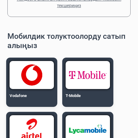
текшериңиз
Мобилдик толуктоолорду сатып
алыңыз
Vodafone
T-Mobile