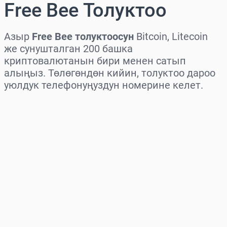
Free Bee Толуктоо
Азыр
Free Bee толуктоосун
Bitcoin, Litecoin
же сунушталган 200 башка
криптовалютанын бири менен сатып
алыңыз. Төлөгөндөн кийин, толуктоо дароо
уюлдук телефонуңуздун номерине келет.
Аймакты тандаңыз
Сумманы тандаңыз
Болжолдуу баасы