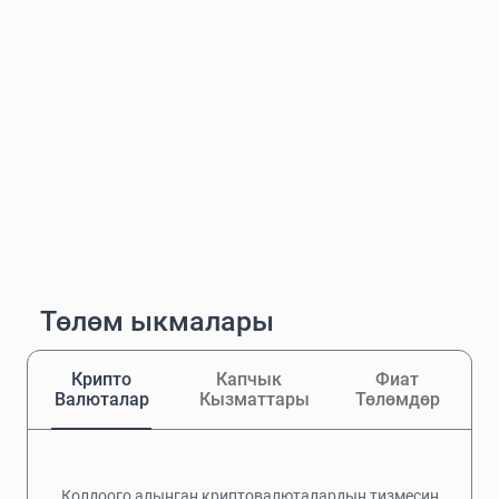
Төлөм ыкмалары
Крипто
Капчык
Фиат
Валюталар
Кызматтары
Төлөмдөр
Колдоого алынган криптовалюталардын тизмесин