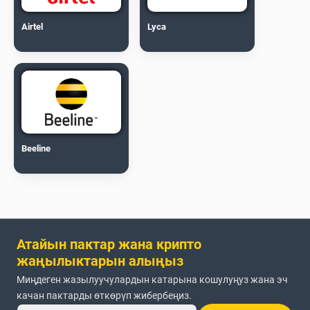
Airtel
Lyca
Beeline
Атайын пактар жана крипто
жаңылыктарын алыңыз
Миңдеген жазылуучулардын катарына кошулуңуз жана эч
качан пактарды өткөрүп жибербеңиз.