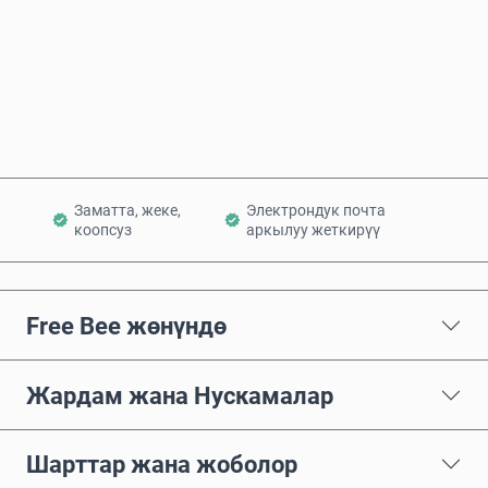
Азыр сатып алуу
Себетке кошуу
Заматта, жеке,
Электрондук почта
коопсуз
аркылуу жеткирүү
Free Bee жөнүндө
Жардам жана Нускамалар
Шарттар жана жоболор