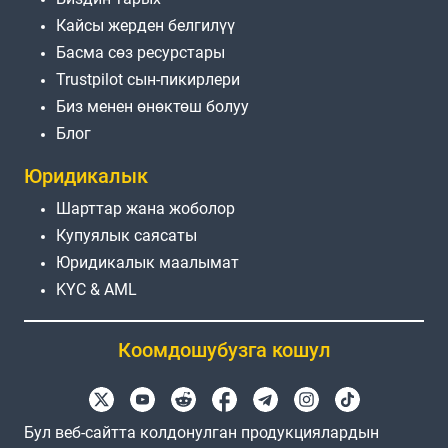
Кайсы жерден белгилүү
Басма сөз ресурстары
Trustpilot сын-пикирлери
Биз менен өнөктөш болуу
Блог
Юридикалык
Шарттар жана жоболор
Купуялык саясаты
Юридикалык маалымат
KYC & AML
Коомдошубузга кошул
Бул веб-сайтта колдонулган продукциялардын