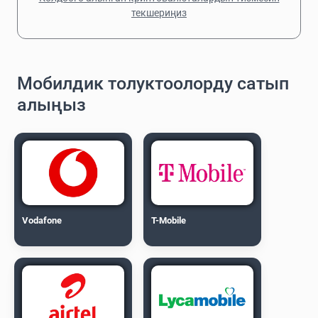
текшериңиз
Мобилдик толуктоолорду сатып
алыңыз
Vodafone
T-Mobile