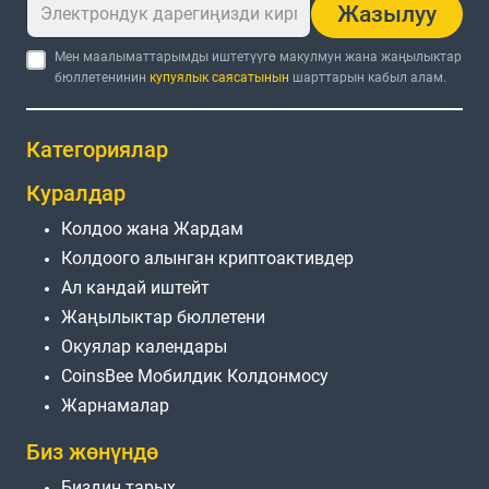
Жазылуу
Мен маалыматтарымды иштетүүгө макулмун жана жаңылыктар
бюллетенинин
купуялык саясатынын
шарттарын кабыл алам.
Категориялар
Куралдар
Колдоо жана Жардам
Колдоого алынган криптоактивдер
Ал кандай иштейт
Жаңылыктар бюллетени
Окуялар календары
CoinsBee Мобилдик Колдонмосу
Жарнамалар
Биз жөнүндө
Биздин тарых