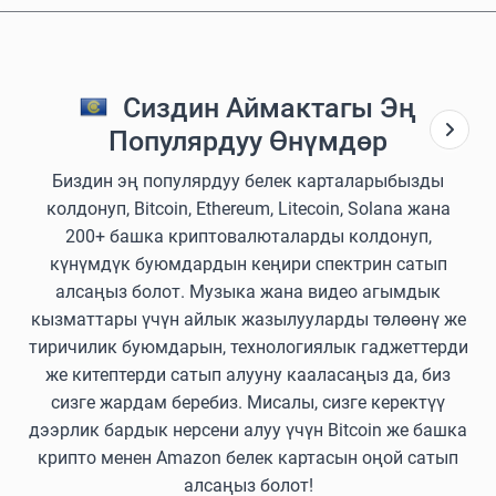
Сиздин Аймактагы Эң
Популярдуу Өнүмдөр
Биздин эң популярдуу белек карталарыбызды
колдонуп, Bitcoin, Ethereum, Litecoin, Solana жана
200+ башка криптовалюталарды колдонуп,
күнүмдүк буюмдардын кеңири спектрин сатып
алсаңыз болот. Музыка жана видео агымдык
кызматтары үчүн айлык жазылууларды төлөөнү же
тиричилик буюмдарын, технологиялык гаджеттерди
же китептерди сатып алууну кааласаңыз да, биз
сизге жардам беребиз. Мисалы, сизге керектүү
дээрлик бардык нерсени алуу үчүн Bitcoin же башка
крипто менен Amazon белек картасын оңой сатып
алсаңыз болот!