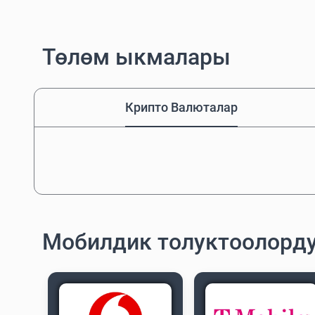
Төлөм ыкмалары
Крипто Валюталар
Мобилдик толуктоолорд