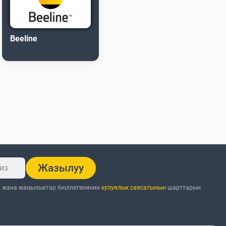
Beeline
Жазылуу
н жана жаңылыктар бюллетенинин
купуялык саясатынын
шарттарын