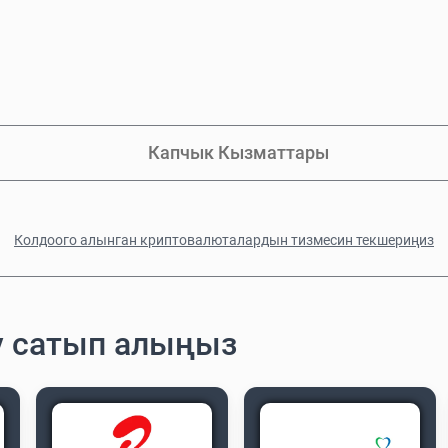
Капчык Кызматтары
Колдоого алынган криптовалюталардын тизмесин текшериңиз
у сатып алыңыз