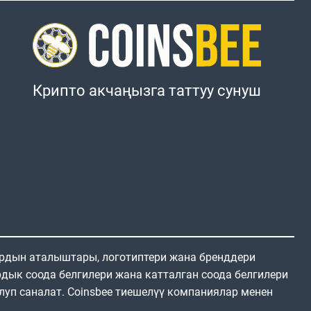
Крипто акчаңызга таттуу сунуш
ардын аталыштары, логотиптери жана бренддери
дык соода белгилери жана катталган соода белгилери
луп саналат. Coinsbee тиешелүү компаниялар менен