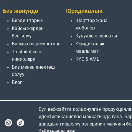
Биз жөнүндө
Юридикалык
Биздин тарых
Шарттар жана
жоболор
Кайсы жерден
белгилүү
Купуялык саясаты
Басма сөз ресурстары
Юридикалык
маалымат
Trustpilot сын-
пикирлери
KYC & AML
Биз менен өнөктөш
болуу
Блог
Бул веб-сайтта колдонулган продукциял
идентификациялоо максатында гана. Бар
алардын тиешелүү ээлеринин менчиги бо
байланышы жок.