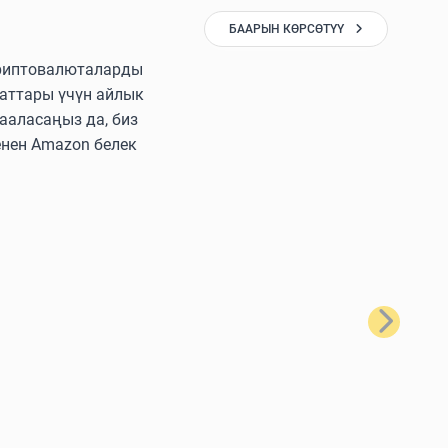
БААРЫН КӨРСӨТҮҮ
 криптовалюталарды
аттары үчүн айлык
ааласаңыз да, биз
енен Amazon белек
Кийинки