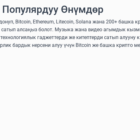
 Популярдуу Өнүмдөр
нуп, Bitcoin, Ethereum, Litecoin, Solana жана 200+ башка
 сатып алсаңыз болот. Музыка жана видео агымдык кызм
ехнологиялык гаджеттерди же китептерди сатып алууну к
эрлик бардык нерсени алуу үчүн Bitcoin же башка крипто м