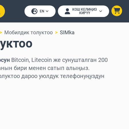
КОШ КЕЛИҢИЗ
EN
КИРҮҮ
Мобилдик толуктоо
SIMka
луктоо
осун
Bitcoin, Litecoin же сунушталган 200
нын бири менен сатып алыңыз.
олуктоо дароо уюлдук телефонуңуздун