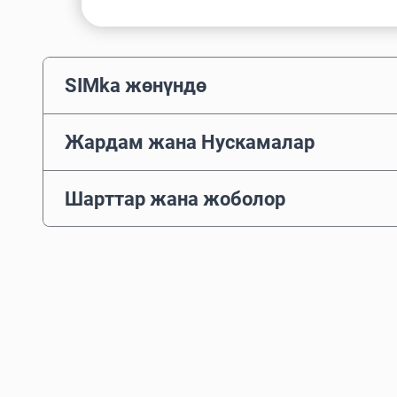
SIMka жөнүндө
Жардам жана Нускамалар
Шарттар жана жоболор