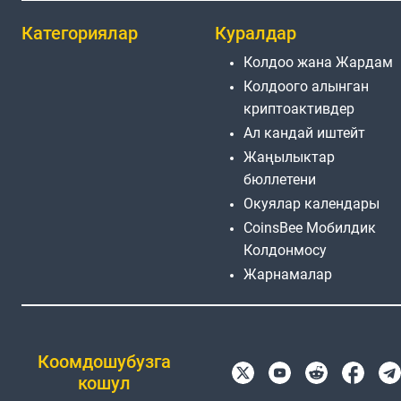
Категориялар
Куралдар
Колдоо жана Жардам
Колдоого алынган
криптоактивдер
Ал кандай иштейт
Жаңылыктар
бюллетени
Окуялар календары
CoinsBee Мобилдик
Колдонмосу
Жарнамалар
Коомдошубузга
кошул