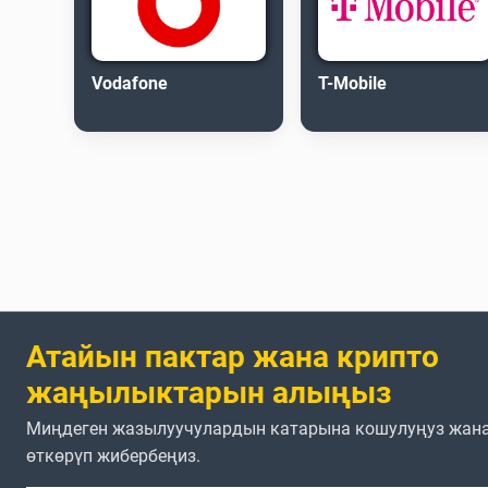
Vodafone
T-Mobile
Атайын пактар жана крипто
жаңылыктарын алыңыз
Миңдеген жазылуучулардын катарына кошулуңуз жана
өткөрүп жибербеңиз.