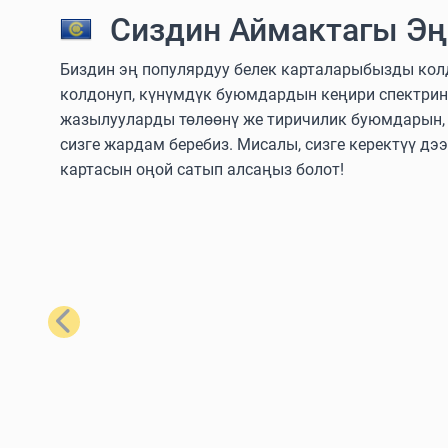
Сиздин Аймактагы Эң
Биздин эң популярдуу белек карталарыбызды колдо
колдонуп, күнүмдүк буюмдардын кеңири спектрин
жазылууларды төлөөнү же тиричилик буюмдарын, т
сизге жардам беребиз. Мисалы, сизге керектүү дэ
картасын оңой сатып алсаңыз болот!
Мурунку