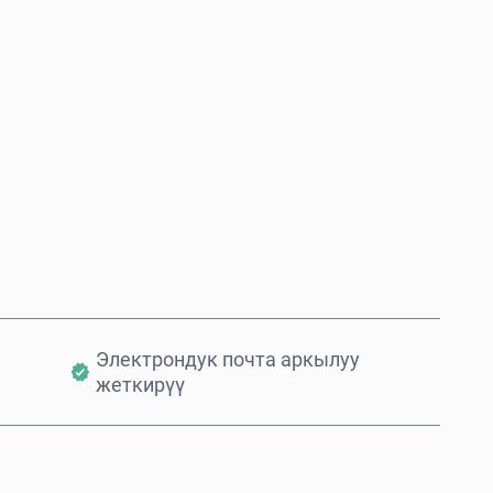
Азыр сатып алуу
Себетке кошуу
Электрондук почта аркылуу
жеткирүү