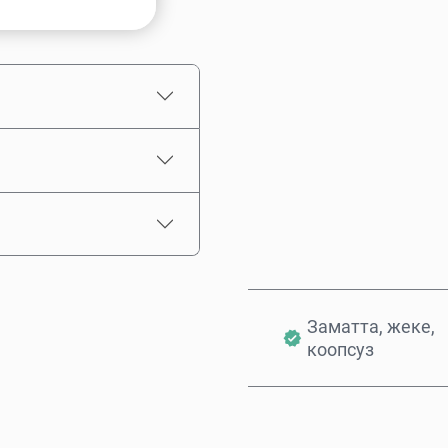
Болжолдуу баасы
Заматта, жеке,
коопсуз