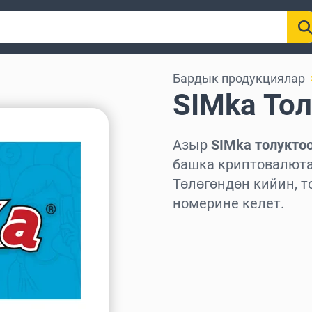
Бардык продукциялар
SIMka То
Азыр
SIMka толукто
башка криптовалюта
Төлөгөндөн кийин, т
номерине келет.
Аймакты тандаңыз
Сумманы тандаңыз