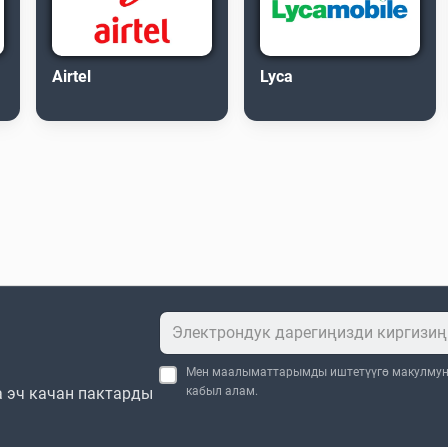
Airtel
Lyca
Мен маалыматтарымды иштетүүгө макулму
 эч качан пактарды
кабыл алам.