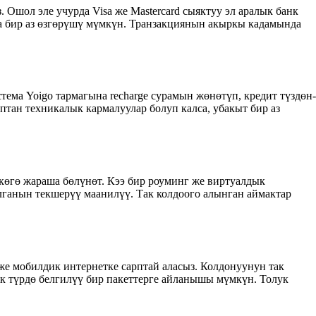
 Ошол эле учурда Visa же Mastercard сыяктуу эл аралык банк
а бир аз өзгөрүшү мүмкүн. Транзакциянын акыркы кадамында
тема Yoigo тармагына recharge сурамын жөнөтүп, кредит түздөн-
аптан техникалык кармалуулар болуп калса, убакыт бир аз
көгө жараша бөлүнөт. Кээ бир роуминг же виртуалдык
лганын текшерүү маанилүү. Так колдоого алынган аймактар
же мобилдик интернетке сарптай аласыз. Колдонуунун так
ык түрдө белгилүү бир пакеттерге айланышы мүмкүн. Толук