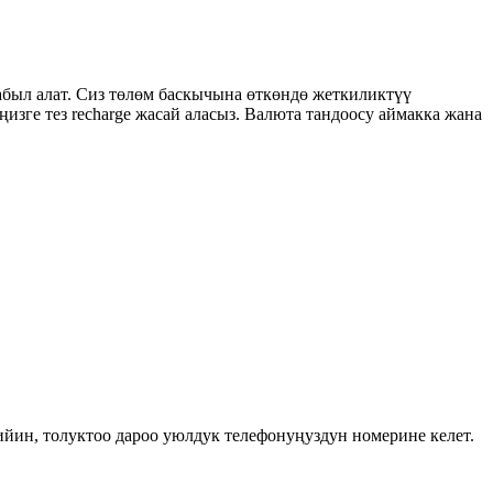
абыл алат. Сиз төлөм баскычына өткөндө жеткиликтүү
зге тез recharge жасай аласыз. Валюта тандоосу аймакка жана
ийин, толуктоо дароо уюлдук телефонуңуздун номерине келет.