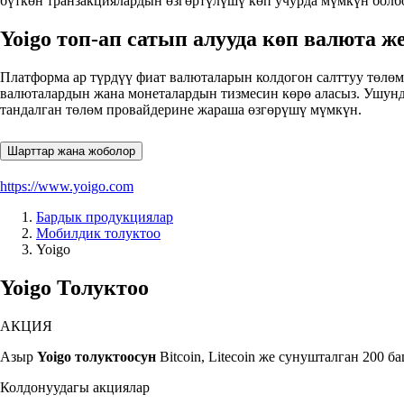
бүткөн транзакциялардын өзгөртүлүшү көп учурда мүмкүн болбо
Yoigo топ-ап сатып алууда көп валюта 
Платформа ар түрдүү фиат валюталарын колдогон салттуу төлө
валюталардын жана монеталардын тизмесин көрө аласыз. Ушундай
тандалган төлөм провайдерине жараша өзгөрүшү мүмкүн.
Шарттар жана жоболор
https://www.yoigo.com
Бардык продукциялар
Мобилдик толуктоо
Yoigo
Yoigo Толуктоо
АКЦИЯ
Азыр
Yoigo толуктоосун
Bitcoin, Litecoin же сунушталган 200
Колдонуудагы акциялар