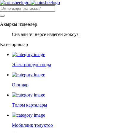
Акыркы издөөлөр
Сиз али эч нерсе издеген жоксуз.
Категориялар
Электрондук соода
Оюндар
Төлөм карталары
Мобилдик толуктоо