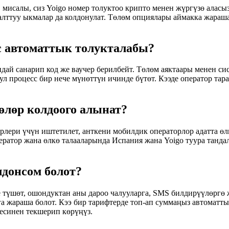
исалы, сиз Yoigo номер толуктоо крипто менен жүргүзө аласыз.
алттуу ыкмалар да колдонулат. Төлөм опциялары аймакка жараш
с автоматтык толукталабы?
дай санарип код же ваучер берилбейт. Төлөм аяктаары менен сис
ул процесс бир нече мүнөттүн ичинде бүтөт. Кээде оператор тар
өлөр колдоого алынат?
рлери үчүн иштетилет, анткени мобилдик операторлор адатта өл
ратор жана өлкө талааларында Испания жана Yoigo туура танда
донсом болот?
 түшөт, ошондуктан аны дароо чалууларга, SMS билдирүүлөргө 
га жараша болот. Кээ бир тарифтерде топ-ап суммаңыз автоматт
есинен текшерип көрүңүз.