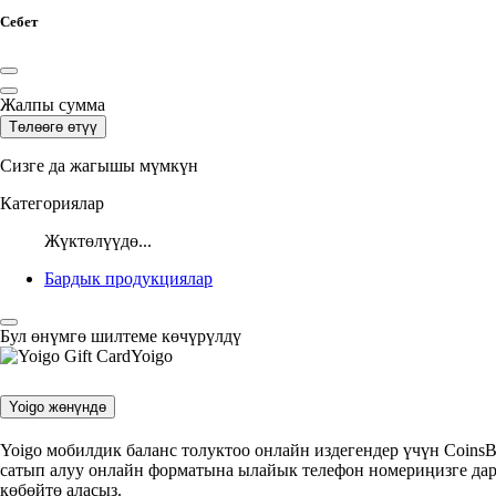
Себет
Жалпы сумма
Төлөөгө өтүү
Сизге да жагышы мүмкүн
Категориялар
Жүктөлүүдө...
Бардык продукциялар
Бул өнүмгө шилтеме көчүрүлдү
Yoigo
Yoigo жөнүндө
Yoigo мобилдик баланс толуктоо онлайн издегендер үчүн CoinsB
сатып алуу онлайн форматына ылайык телефон номериңизге дар
көбөйтө аласыз.