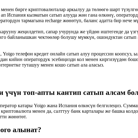
 менен бирге криптовалюталар аркылуу да төлөөгө шарт түзүлгөн,
п ап Испания кызматын сатып алууда жөн гана өлкөнү, оператор
ратордун тармагына recharge жөнөтүп, баланс адатта бир нече м
карууну жеңилдетип, сапар учурунда же үйдөн иштегенде да үз
нго байланышкан чектөөлөр болушу мүмкүн, ошондуктан сатып 
Yoigo телефон кредит онлайн сатып алуу процессин коопсуз, ы
иядан кийин оператордук эсебиңизди кол менен киргизүүдөн бош
интернетке туташуу менен кошо сатып ала аласыз.
и үчүн топ-апты кантип сатып алсам бо
оператор катары Yoigo жана Испания өлкөсүн белгилеңиз. Сумм
 криптовалюта менен да, салттуу банк карталары же башка колд
тти жөнөтөт.
ого алынат?