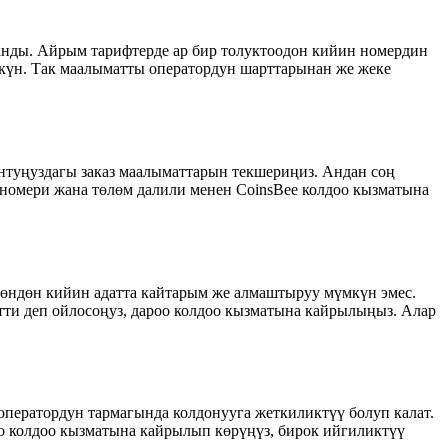
анды. Айрым тарифтерде ар бир толуктоодон кийин номердин
күн. Так маалыматты оператордун шарттарынан же жеке
унтуңуздагы заказ маалыматтарын текшериңиз. Андан соң
з номери жана төлөм далили менен CoinsBee колдоо кызматына
лгөндөн кийин адатта кайтарым же алмаштыруу мүмкүн эмес.
тти деп ойлосоңуз, дароо колдоо кызматына кайрылыңыз. Алар
о оператордун тармагында колдонууга жеткиликтүү болуп калат.
оо колдоо кызматына кайрылып көрүңүз, бирок ийгиликтүү