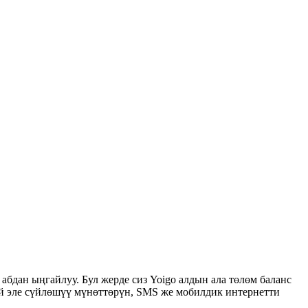
абдан ыңгайлуу. Бул жерде сиз Yoigo алдын ала төлөм баланс
ай эле сүйлөшүү мүнөттөрүн, SMS же мобилдик интернетти