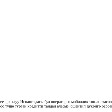
ee аркылуу Испаниядагы бул операторго мобилдик топ-ап жасоо 
оо түшө турган кредитти тандай аласыз, ошентип дүкөнгө барб