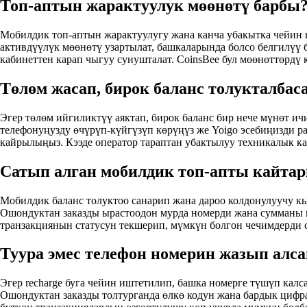
Топ-аптын жарактуулук мөөнөтү барбы
Мобилдик топ-аптын жарактуулугу жана канча убакытка чейин 
активдүүлүк мөөнөтү узартылат, башкаларында болсо белгилүү
кабинеттен карап чыгуу сунушталат. CoinsBee бул мөөнөттөрдү 
Төлөм жасап, бирок баланс толукталба
Эгер төлөм ийгиликтүү аяктап, бирок баланс бир нече мүнөт ич
телефонуңузду өчүрүп-күйгүзүп көрүңүз же Yoigo эсебиңизди р
кайрылыңыз. Кээде оператор тараптан убактылуу техникалык к
Сатып алган мобилдик топ-апты кайтар
Мобилдик баланс толуктоо санарип жана дароо колдонулуучу кы
Ошондуктан заказды ырастоодон мурда номерди жана сумманы кы
транзакциянын статусун текшерип, мүмкүн болгон чечимдерди 
Туура эмес телефон номерин жазып алса
Эгер recharge буга чейин иштетилип, башка номерге түшүп калс
Ошондуктан заказды толтурганда өлкө кодун жана бардык цифра