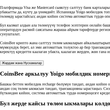
Платформада Visa же Mastercard сыяктуу салттуу банк карталары
убакытты да, күчтү да үнөмдөйт. Испанияда Yoigo мобилдик то
төлөмдү ырастайсыз; андан кийин система автоматтык түрдө опе
Бул кызмат алдын ала төлөнүүчү телефон эсептерин онлайн баш
оператордун расмий саясатына жараша айрым тарифтерде регио
сунушталат.
CoinsBee крипто жана салттуу төлөм ыкмаларын айкалыштырып, 
мүмкүндүк берет, ал эми автоматтык толуктоо ар бир транзакц
керектүү кредитти каалаган убакта, каалаган жерден, жөн гана 
Жардам жана Нускамалар
CoinsBee аркылуу Yoigo мобилдик номер
Башкы беттен мобилдик recharge бөлүмүн тандап, андан кийин 
андан соң төлөм ыкмасын тандап, транзакцияны ырастаңыз. Сиз
бүткөндөн кийин, система автоматтык түрдө номериңизге креди
Бул жерде кайсы төлөм ыкмалары колдо