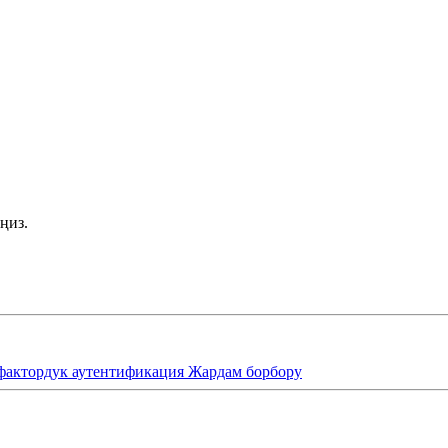
ңиз.
фактордук аутентификация
Жардам борбору