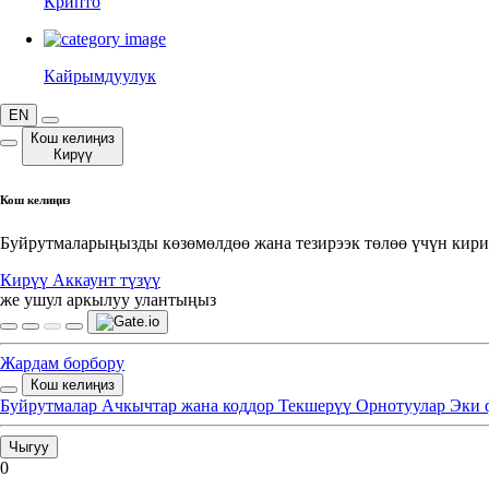
Крипто
Кайрымдуулук
EN
Кош келиңиз
Кирүү
Кош келиңиз
Буйрутмаларыңызды көзөмөлдөө жана тезирээк төлөө үчүн кири
Кирүү
Аккаунт түзүү
же ушул аркылуу улантыңыз
Жардам борбору
Кош келиңиз
Буйрутмалар
Ачкычтар жана коддор
Текшерүү
Орнотуулар
Эки 
Чыгуу
0