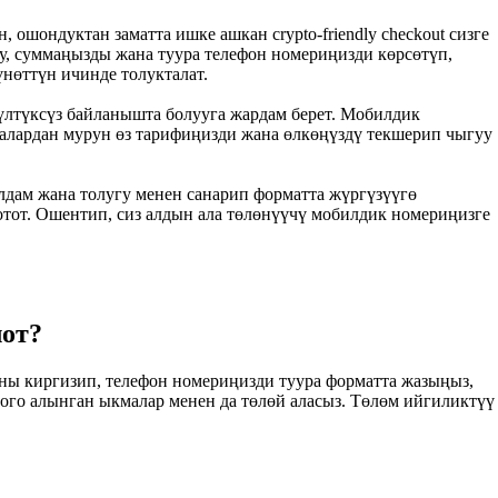
 ошондуктан заматта ишке ашкан crypto-friendly checkout сизге
ду, суммаңызды жана туура телефон номериңизди көрсөтүп,
үнөттүн ичинде толукталат.
гүлтүксүз байланышта болууга жардам берет. Мобилдик
алардан мурун өз тарифиңизди жана өлкөңүздү текшерип чыгуу
лдам жана толугу менен санарип форматта жүргүзүүгө
отот. Ошентип, сиз алдын ала төлөнүүчү мобилдик номериңизге
лот?
аны киргизип, телефон номериңизди туура форматта жазыңыз,
оого алынган ыкмалар менен да төлөй аласыз. Төлөм ийгиликтүү