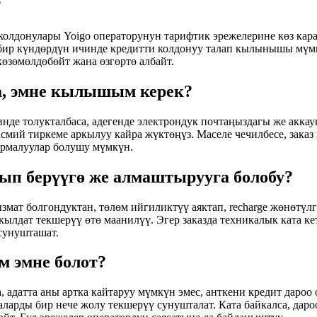
?
колдонулары Yoigo операторунун тарифтик эрежелерине көз кар
 бир күндөрдүн ичинде кредитти колдонуу талап кылынышы мүм
көзөмөлдөбөйт жана өзгөртө албайт.
са, эмне кылышым керек?
инде толукталбаса, адегенде электрондук почтаңыздагы же акка
асмий тиркеме аркылуу кайра жүктөңүз. Маселе чечилбесе, зака
армалуулар болушу мүмкүн.
ып берүүгө же алмаштырууга болобу?
змат болгондуктан, төлөм ийгиликтүү аяктап, recharge жөнөтү
лдат текшерүү өтө маанилүү. Эгер заказда техникалык ката ке
сунушташат.
м эмне болот?
а, адатта аны артка кайтаруу мүмкүн эмес, анткени кредит даро
ларды бир нече жолу текшерүү сунушталат. Ката байкалса, дар