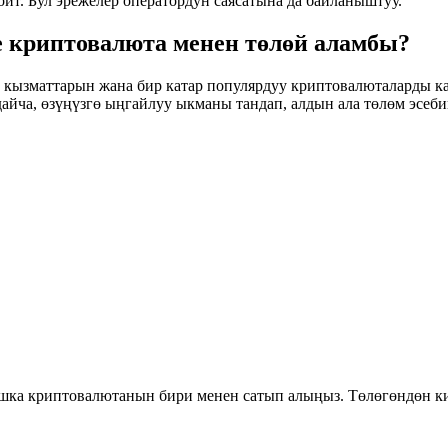
йт. Бул эрежелер оператордун саясатына да байланыштуу.
же криптовалюта менен төлөй аламбы?
м кызматтарын жана бир катар популярдуу криптовалюталарды к
ча, өзүңүзгө ыңгайлуу ыкманы тандап, алдын ала төлөм эсебиңи
 башка криптовалютанын бири менен сатып алыңыз. Төлөгөндөн к