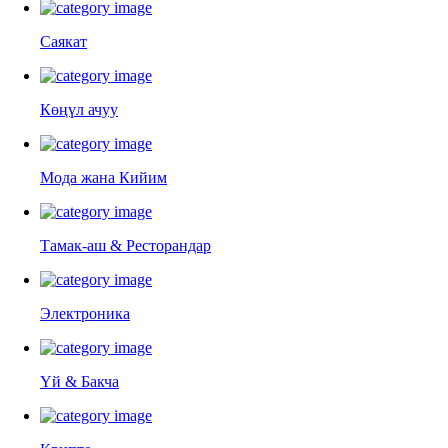
Саякат
Көңүл ачуу
Мода жана Кийим
Тамак-аш & Ресторандар
Электроника
Үй & Бакча