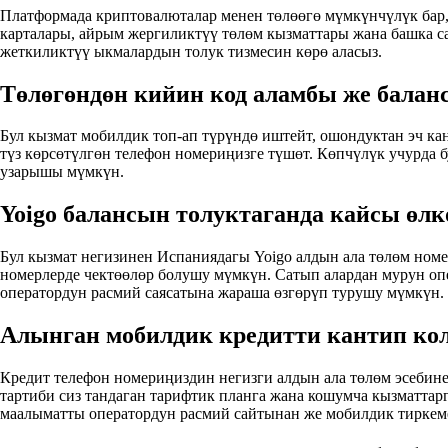
Платформада криптовалюталар менен төлөөгө мүмкүнчүлүк бар, м
карталары, айрым жергиликтүү төлөм кызматтары жана башка с
жеткиликтүү ыкмалардын толук тизмесин көрө аласыз.
Төлөгөндөн кийин код аламбы же балан
Бул кызмат мобилдик топ-ап түрүндө иштейт, ошондуктан эч кан
түз көрсөтүлгөн телефон номериңизге түшөт. Көпчүлүк учурда б
узарышы мүмкүн.
Yoigo балансын толуктаганда кайсы өлк
Бул кызмат негизинен Испаниядагы Yoigo алдын ала төлөм номе
номерлерде чектөөлөр болушу мүмкүн. Сатып алардан мурун опе
оператордун расмий саясатына жараша өзгөрүп турушу мүмкүн.
Алынган мобилдик кредитти кантип кол
Кредит телефон номериңиздин негизги алдын ала төлөм эсебине
тартиби сиз тандаган тарифтик планга жана кошумча кызматтар
маалыматты оператордун расмий сайтынан же мобилдик тиркем