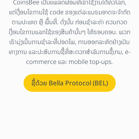
CoinsBee ເປັນແພລດຟອມທີ່ເຂົ້າໃຊ້ງານໄດ້ທົ່ວໂລກ,
ແຕ່ເງື່ອນໄຂການໃຊ້ code ຂອງແຕ່ລະແບຣນອາດຈະຈຳກັດ
ຕາມປະເທດ ຫຼື ພື້ນທີ່. ດັ່ງນັ້ນ ກ່ອນຊຳລະຄ່າ ຄວນກວດ
ເງື່ອນໄຂການແລກໃຊ້ຂອງສິນຄ້ານັ້ນໆ ໃຫ້ຮອບຄອບ. ພວກ
ເຮົາມຸ່ງເນັ້ນການຊຳລະທີ່ປອດໄພ, ການອອກລະຫັດຢ່າງເປັນ
ທາງການ ແລະປະສົບການຊື້ທີ່ສະດວກສຳລັບການຊື້ເກມ, e-
commerce ແລະ mobile top-ups.
ຊື້ດ້ວຍ Bella Protocol (BEL)