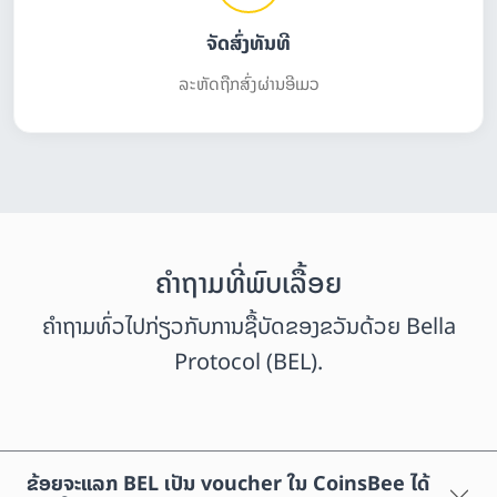
ຈັດສົ່ງທັນທີ
ລະຫັດຖືກສົ່ງຜ່ານອີເມວ
ຄຳຖາມທີ່ພົບເລື້ອຍ
ຄຳຖາມທົ່ວໄປກ່ຽວກັບການຊື້ບັດຂອງຂວັນດ້ວຍ Bella
Protocol (BEL).
ຂ້ອຍຈະແລກ BEL ເປັນ voucher ໃນ CoinsBee ໄດ້