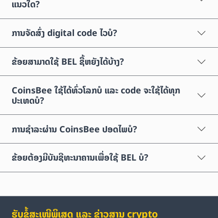
ແນວໃດ?
ການຈັດສົ່ງ digital code ໄວບໍ?
ຂ້ອຍສາມາດໃຊ້ BEL ຊື້ຫຍັງໄດ້ບ້າງ?
CoinsBee ໃຊ້ໄດ້ທົ່ວໂລກບໍ ແລະ code ຈະໃຊ້ໄດ້ທຸກ
ປະເທດບໍ?
ການຊຳລະຜ່ານ CoinsBee ປອດໄພບໍ?
ຂ້ອຍຕ້ອງມີບັນຊີທະນາຄານເພື່ອໃຊ້ BEL ບໍ?
ຮັບຂໍ້ສະເໜີພິເສດ ແລະ ຂ່າວສານ crypto