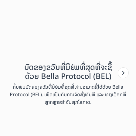
ບັດຂອງຂວັນທີ່ນິຍົມທີ່ສຸດທີ່ຈະຊື້
ດ້ວຍ Bella Protocol (BEL)
ຄົ້ນພົບບັດຂອງຂວັນທີ່ນິຍົມທີ່ສຸດທີ່ທ່ານສາມາດຊື້ໄດ້ດ້ວຍ Bella
Protocol (BEL). ເພີດເພີນກັບການຈັດສົ່ງທັນທີ ແລະ ທາງເລືອກທີ່
ຫຼາກຫຼາຍສຳລັບທຸກໂອກາດ.