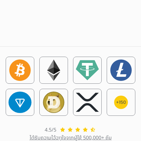
4.5/5
ໄດ້ຮັບຄວາມໄວ້ວາງໃຈຈາກຜູ້ໃຊ້ 500,000+ ຄົນ