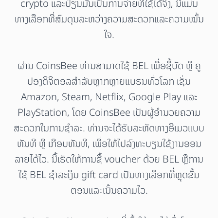
crypto ແລະປ່ຽນມັນເປັນການຈ່າຍທີ່ໃຊ້ໄດ້ຈິງ, ນີ້ແມ່ນ
ທາງເລືອກທີ່ສົມດຸນລະຫວ່າງຄວາມສະດວກແລະຄວາມໝັ້ນ
ໃຈ.
ຜ່ານ CoinsBee ທ່ານສາມາດໃຊ້ BEL ເພື່ອຊື້ບັດ ຫຼື ຄູ
ປອງດິຈິຕອລສຳລັບຫຼາກຫຼາຍແບຣນທົ່ວໂລກ ເຊັ່ນ
Amazon, Steam, Netflix, Google Play ແລະ
PlayStation, ໂດຍ CoinsBee ເປັນຜູ້ອຳນວຍຄວາມ
ສະດວກໃນການຊຳລະ. ທ່ານຈະໄດ້ຮັບລະຫັດທາງອີເມວແບບ
ທັນທີ ຫຼື ເກືອບທັນທີ, ເພື່ອໃຫ້ໄປລົງທະບຽນໃຊ້ງານອອນ
ລາຍໄດ້ໄວ. ນີ້ເຮັດໃຫ້ການຊື້ voucher ດ້ວຍ BEL ຫຼືການ
ໃຊ້ BEL ຊໍາລະເງິນ gift card ເປັນທາງເລືອກທີ່ຫຼຸດຂັ້ນ
ຕອນແລະເນັ້ນຄວາມໄວ.