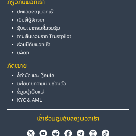
ກ່ຽວກັບພວກເຮົາ
ປະຫວັດຂອງພວກເຮົາ
ເປັນທີ່ຮູ້ຈັກຈາກ
ຊັບພະຍາກອນສື່ມວນຊົນ
ການທົບທວນຈາກ Trustpilot
ຮ່ວມມືກັບພວກເຮົາ
ບລັອກ
ກົດໝາຍ
ຂໍ້ກຳນົດ ແລະ ເງື່ອນໄຂ
ນະໂຍບາຍຄວາມເປັນສ່ວນຕົວ
ຂໍ້ມູນຜູ້ເຜີຍແຜ່
KYC & AML
ເຂົ້າຮ່ວມຊຸມຊົນຂອງພວກເຮົາ