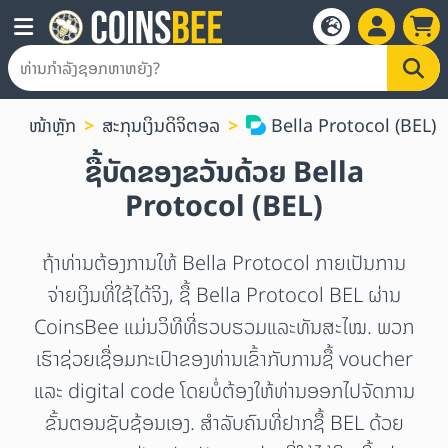
ໜ້າຫຼັກ
ສະກຸນເງິນດິຈິຕອລ
Bella Protocol (BEL)
ຊື້ບັດຂອງຂວັນດ້ວຍ Bella
Protocol (BEL)
ຖ້າທ່ານຕ້ອງການໃຫ້ Bella Protocol ກາຍເປັນການ
ຈ່າຍເງິນທີ່ໃຊ້ໄດ້ຈິງ, ຊື້ Bella Protocol BEL ຜ່ານ
CoinsBee ແມ່ນວິທີທີ່ຮວບຮວມແລະທັນສະໄໝ. ພວກ
ເຮົາຊ່ວຍເຊື່ອມກະເປົາຂອງທ່ານເຂົ້າກັບການຊື້ voucher
ແລະ digital code ໂດຍບໍ່ຕ້ອງໃຫ້ທ່ານອອກໄປຈັດການ
ຂັ້ນຕອນຊັບຊ້ອນເອງ. ສຳລັບຄົນທີ່ຢາກຊື້ BEL ດ້ວຍ