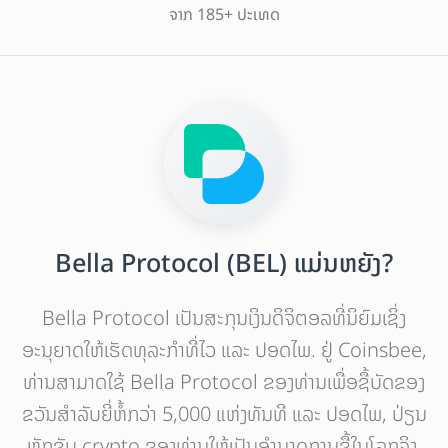
ຈາກ 185+ ປະເທດ
Bella Protocol (BEL) ແມ່ນຫຍັງ?
Bella Protocol ເປັນສະກຸນເງິນດິຈິຕອລທີ່ນິຍົມເຊິ່ງ
ອະນຸຍາດໃຫ້ເຮັດທຸລະກໍາທີ່ໄວ ແລະ ປອດໄພ. ຢູ່ Coinsbee,
ທ່ານສາມາດໃຊ້ Bella Protocol ຂອງທ່ານເພື່ອຊື້ບັດຂອງ
ຂວັນສຳລັບຍີ່ຫໍ້ກວ່າ 5,000 ແຫ່ງທັນທີ ແລະ ປອດໄພ, ປ່ຽນ
ຫຼັກຊັບ crypto ຂອງທ່ານໃຫ້ເປັນອຳນາດການຊື້ໃນໂລກຈິງ.