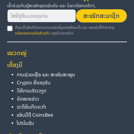
ເຂົ້າຮ່ວມກັບຜູ້ສະໝັກຫຼາຍພັນຄົນ ແລະ ບໍ່ພາດໂອກາດໃດໆ.
ສະໝັກສະມາຊິກ
ຂ້າພະເຈົ້າເຫັນດີກັບການປະມວນຜົນຂໍ້ມູນຂອງຂ້າພະເຈົ້າ ແລະ ຍອມຮັບຂໍ້ກຳນົດຂອງ
ນະໂຍບາຍຄວາມເປັນສ່ວນຕົວ
ຂອງຈົດໝາຍຂ່າວ.
ໝວດໝູ່
ເຄື່ອງມື
ການຊ່ວຍເຫຼືອ ແລະ ສະໜັບສະໜູນ
Crypto ທີ່ຮອງຮັບ
ວິທີການເຮັດວຽກ
ຈົດໝາຍຂ່າວ
ປະຕິທິນກິດຈະກຳ
ແອັບມືຖື CoinsBee
ໂປຣໂມຊັນ