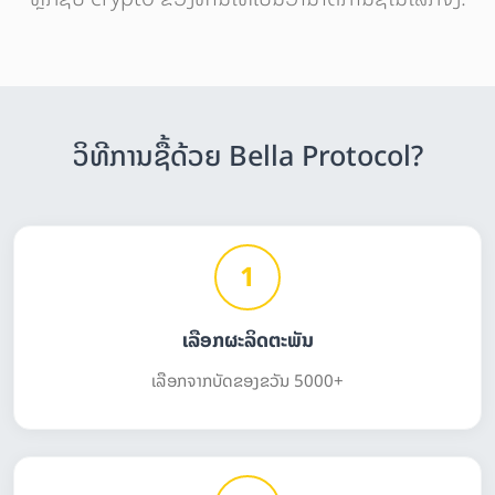
ວິທີການຊື້ດ້ວຍ Bella Protocol?
1
ເລືອກຜະລິດຕະພັນ
ເລືອກຈາກບັດຂອງຂວັນ 5000+