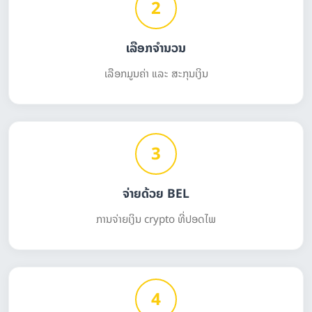
2
ເລືອກຈຳນວນ
ເລືອກມູນຄ່າ ແລະ ສະກຸນເງິນ
3
ຈ່າຍດ້ວຍ BEL
ການຈ່າຍເງິນ crypto ທີ່ປອດໄພ
4