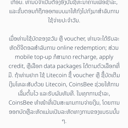
ເກີ່ອນ. ທ່ານບໍ່ຈຳເປັນຕ້ອງອີງບັນຊີທະນາຄານເພື່ອຊຳລະ,
ແລະຂັ້ນຕອນກໍຖືກອອກແບບມາໃຫ້ກົງໄປກົງມາສຳລັບການ
ໃຊ້ຈ່າຍປະຈຳວັນ.
ເມື່ອທ່ານໃຊ້ບັດຂອງຂວັນ ຫຼື voucher, ທ່ານຈະໄດ້ຮັບລະ
ຫັດດິຈິຕອລສຳລັບການ online redemption; ສ່ວນ
mobile top-up ກໍສາມາດ recharge, apply
credit, ຫຼືເລືອກ data packages ໄດ້ຕາມຕົວເລືອກທີ່
ມີ. ຖ້າທ່ານຢາກ ໃຊ້ Litecoin ຊື້ voucher ຫຼື ຊື້ບັດເຕີມ
ເງິນໂທລະສັບດ້ວຍ Litecoin, CoinsBee ຊ່ວຍໃຫ້ການ
ເລີ່ມຕົ້ນໄວ ແລະຮັບຜົນທັນທີ. ໃນທຸກການຊຳລະ,
CoinsBee ທຳໜ້າທີ່ເປັນສະພານການຈ່າຍເງິນ, ໂດຍການ
ອອກບັດຫຼືລະຫັດແມ່ນເປັນລະຫັດທາງການຂອງແບຣນນັ້ນ
ໆ.