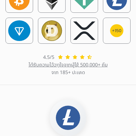
4.5/5
ໄດ້ຮັບຄວາມໄວ້ວາງໃຈຈາກຜູ້ໃຊ້ 500,000+ ຄົນ
ຈາກ 185+ ປະເທດ