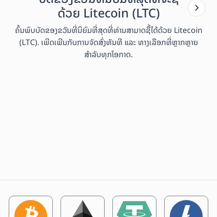
ດ້ວຍ Litecoin (LTC)
ຄົ້ນພົບບັດຂອງຂວັນທີ່ນິຍົມທີ່ສຸດທີ່ທ່ານສາມາດຊື້ໄດ້ດ້ວຍ Litecoin
(LTC). ເພີດເພີນກັບການຈັດສົ່ງທັນທີ ແລະ ທາງເລືອກທີ່ຫຼາກຫຼາຍ
ສຳລັບທຸກໂອກາດ.