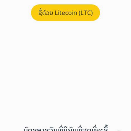
ຊື້ດ້ວຍ Litecoin (LTC)
ບັດຂອງຂວັນທີ່ນິຍົມທີ່ສຸດທີ່ຈະຊື້