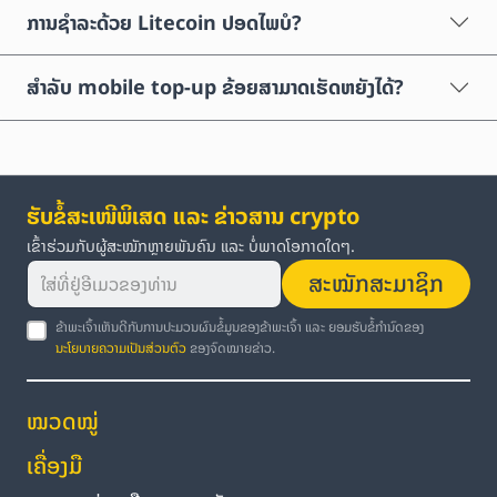
ການຊຳລະດ້ວຍ Litecoin ປອດໄພບໍ?
ສຳລັບ mobile top-up ຂ້ອຍສາມາດເຮັດຫຍັງໄດ້?
ຮັບຂໍ້ສະເໜີພິເສດ ແລະ ຂ່າວສານ crypto
ເຂົ້າຮ່ວມກັບຜູ້ສະໝັກຫຼາຍພັນຄົນ ແລະ ບໍ່ພາດໂອກາດໃດໆ.
ສະໝັກສະມາຊິກ
ຂ້າພະເຈົ້າເຫັນດີກັບການປະມວນຜົນຂໍ້ມູນຂອງຂ້າພະເຈົ້າ ແລະ ຍອມຮັບຂໍ້ກຳນົດຂອງ
ນະໂຍບາຍຄວາມເປັນສ່ວນຕົວ
ຂອງຈົດໝາຍຂ່າວ.
ໝວດໝູ່
ເຄື່ອງມື