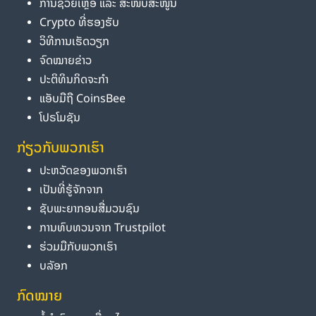
ການຊ່ວຍເຫຼືອ ແລະ ສະໜັບສະໜູນ
Crypto ທີ່ຮອງຮັບ
ວິທີການເຮັດວຽກ
ຈົດໝາຍຂ່າວ
ປະຕິທິນກິດຈະກຳ
ແອັບມືຖື CoinsBee
ໂປຣໂມຊັນ
ກ່ຽວກັບພວກເຮົາ
ປະຫວັດຂອງພວກເຮົາ
ເປັນທີ່ຮູ້ຈັກຈາກ
ຊັບພະຍາກອນສື່ມວນຊົນ
ການທົບທວນຈາກ Trustpilot
ຮ່ວມມືກັບພວກເຮົາ
ບລັອກ
ກົດໝາຍ