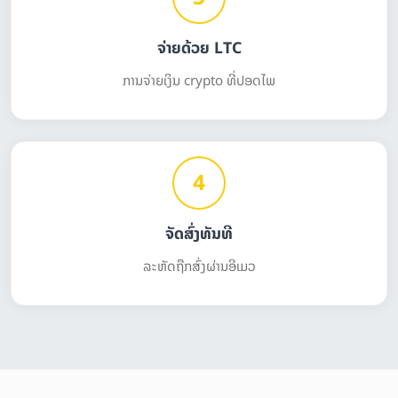
ຈ່າຍດ້ວຍ LTC
ການຈ່າຍເງິນ crypto ທີ່ປອດໄພ
4
ຈັດສົ່ງທັນທີ
ລະຫັດຖືກສົ່ງຜ່ານອີເມວ