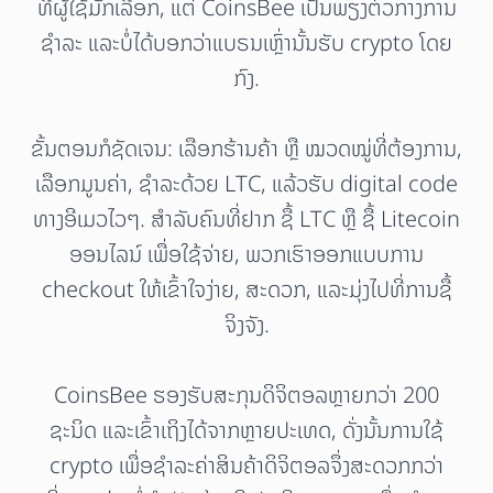
ທີ່ຜູ້ໃຊ້ມັກເລືອກ, ແຕ່ CoinsBee ເປັນພຽງຕົວກາງການ
ຊຳລະ ແລະບໍ່ໄດ້ບອກວ່າແບຣນເຫຼົ່ານັ້ນຮັບ crypto ໂດຍ
ກົງ.
ຂັ້ນຕອນກໍຊັດເຈນ: ເລືອກຮ້ານຄ້າ ຫຼື ໝວດໝູ່ທີ່ຕ້ອງການ,
ເລືອກມູນຄ່າ, ຊຳລະດ້ວຍ LTC, ແລ້ວຮັບ digital code
ທາງອີເມວໄວໆ. ສຳລັບຄົນທີ່ຢາກ ຊື້ LTC ຫຼື ຊື້ Litecoin
ອອນໄລນ໌ ເພື່ອໃຊ້ຈ່າຍ, ພວກເຮົາອອກແບບການ
checkout ໃຫ້ເຂົ້າໃຈງ່າຍ, ສະດວກ, ແລະມຸ່ງໄປທີ່ການຊື້
ຈິງຈັງ.
CoinsBee ຮອງຮັບສະກຸນດິຈິຕອລຫຼາຍກວ່າ 200
ຊະນິດ ແລະເຂົ້າເຖິງໄດ້ຈາກຫຼາຍປະເທດ, ດັ່ງນັ້ນການໃຊ້
crypto ເພື່ອຊຳລະຄ່າສິນຄ້າດິຈິຕອລຈຶ່ງສະດວກກວ່າ