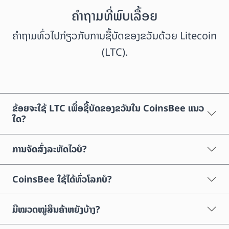
ຄຳຖາມທີ່ພົບເລື້ອຍ
ຄຳຖາມທົ່ວໄປກ່ຽວກັບການຊື້ບັດຂອງຂວັນດ້ວຍ Litecoin
(LTC).
ຂ້ອຍຈະໃຊ້ LTC ເພື່ອຊື້ບັດຂອງຂວັນໃນ CoinsBee ແນວ
ໃດ?
ການຈັດສົ່ງລະຫັດໄວບໍ?
CoinsBee ໃຊ້ໄດ້ທົ່ວໂລກບໍ?
ມີໝວດໝູ່ສິນຄ້າຫຍັງບ້າງ?