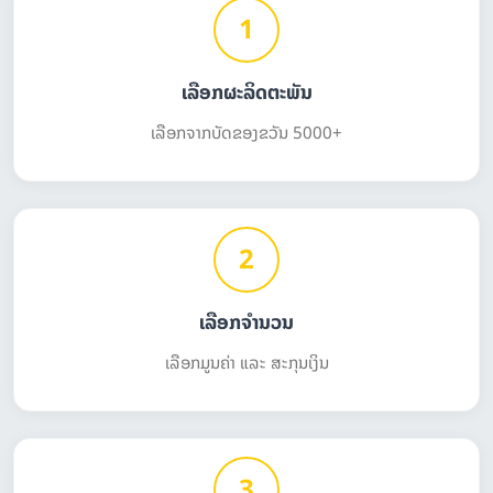
1
ເລືອກຜະລິດຕະພັນ
ເລືອກຈາກບັດຂອງຂວັນ 5000+
2
ເລືອກຈຳນວນ
ເລືອກມູນຄ່າ ແລະ ສະກຸນເງິນ
3