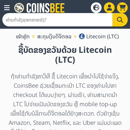
ໜ້າຫຼັກ
ສະກຸນເງິນດິຈິຕອລ
Litecoin (LTC)
ຊື້ບັດຂອງຂວັນດ້ວຍ Litecoin
(LTC)
ຖ້າທ່ານກຳລັງຫາວິທີ ຊື້ Litecoin ເພື່ອນຳໄປໃຊ້ຈ່າຍຈິງ,
CoinsBee ຊ່ວຍເຊື່ອມກະເປົາ LTC ຂອງທ່ານໄປຫາ
checkout ໄດ້ແບບງ່າຍໆ. ຜ່ານເຮົາ, ທ່ານສາມາດນຳ
LTC ໄປຈ່າຍເປັນບັດຂອງຂວັນ ຫຼື mobile top-up
ເພື່ອໃຊ້ກັບບໍລິການດິຈິຕອລໄດ້ຢ່າງສະດວກ. ຕົວຢ່າງເຊັ່ນ
Amazon, Steam, Netflix, ແລະ Uber ແມ່ນປະເພດ