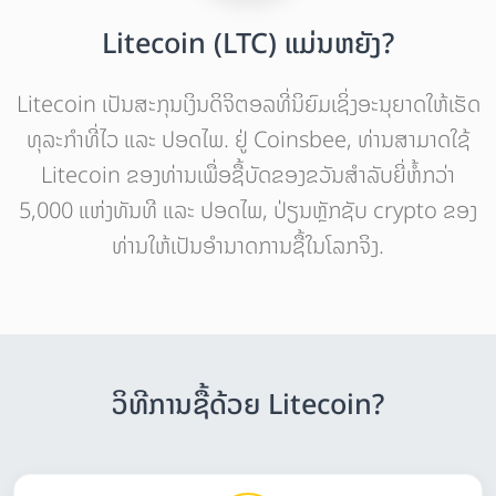
Litecoin (LTC) ແມ່ນຫຍັງ?
Litecoin ເປັນສະກຸນເງິນດິຈິຕອລທີ່ນິຍົມເຊິ່ງອະນຸຍາດໃຫ້ເຮັດ
ທຸລະກໍາທີ່ໄວ ແລະ ປອດໄພ. ຢູ່ Coinsbee, ທ່ານສາມາດໃຊ້
Litecoin ຂອງທ່ານເພື່ອຊື້ບັດຂອງຂວັນສຳລັບຍີ່ຫໍ້ກວ່າ
5,000 ແຫ່ງທັນທີ ແລະ ປອດໄພ, ປ່ຽນຫຼັກຊັບ crypto ຂອງ
ທ່ານໃຫ້ເປັນອຳນາດການຊື້ໃນໂລກຈິງ.
ວິທີການຊື້ດ້ວຍ Litecoin?