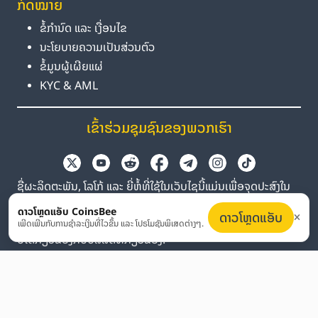
ກົດໝາຍ
ຂໍ້ກຳນົດ ແລະ ເງື່ອນໄຂ
ນະໂຍບາຍຄວາມເປັນສ່ວນຕົວ
ຂໍ້ມູນຜູ້ເຜີຍແຜ່
KYC & AML
ເຂົ້າຮ່ວມຊຸມຊົນຂອງພວກເຮົາ
ຊື່ຜະລິດຕະພັນ, ໂລໂກ້ ແລະ ຍີ່ຫໍ້ທີ່ໃຊ້ໃນເວັບໄຊນີ້ແມ່ນເພື່ອຈຸດປະສົງໃນ
ການລະບຸຕົວຕົນເທົ່ານັ້ນ. ເຄື່ອງໝາຍການຄ້າ ແລະ ເຄື່ອງໝາຍການຄ້າທີ່
ດາວໂຫຼດແອັບ CoinsBee
ດາວໂຫຼດແອັບ
ຈົດທະບຽນທັງໝົດເປັນຊັບສິນຂອງເຈົ້າຂອງທີ່ກ່ຽວຂ້ອງ. Coinsbee
ເພີດເພີນກັບການຊຳລະເງິນທີ່ໄວຂຶ້ນ ແລະ ໂປຣໂມຊັນພິເສດຕ່າງໆ.
ບໍ່ໄດ້ກ່ຽວຂ້ອງກັບບໍລິສັດທີ່ກ່ຽວຂ້ອງ.
EN
GB