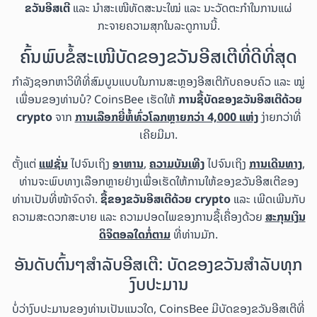
ຂວັນອີສເຕີ
ແລະ ນຳສະເໜີທັດສະນະໃໝ່ ແລະ ນະວັດຕະກຳໃນການແຜ່
ກະຈາຍຄວາມສຸກໃນລະດູການນີ້.
ຄົ້ນພົບຂໍ້ສະເໜີບັດຂອງຂວັນອີສເຕີທີ່ດີທີ່ສຸດ
ກຳລັງຊອກຫາວິທີທີ່ສົມບູນແບບໃນການສະຫຼອງອີສເຕີກັບຄອບຄົວ ແລະ ໝູ່
ເພື່ອນຂອງທ່ານບໍ? CoinsBee ເຮັດໃຫ້
ການຊື້ບັດຂອງຂວັນອີສເຕີດ້ວຍ
crypto
ຈາກ
ການເລືອກຍີ່ຫໍ້ທົ່ວໂລກຫຼາຍກວ່າ 4,000 ແຫ່ງ
ງ່າຍກວ່າທີ່
ເຄີຍມີມາ.
ຕັ້ງແຕ່
ແຟຊັ່ນ
ໄປຈົນເຖິງ
ອາຫານ
,
ຄວາມບັນເທີງ
ໄປຈົນເຖິງ
ການເດີນທາງ
,
ທ່ານຈະພົບທາງເລືອກຫຼາຍຢ່າງເພື່ອເຮັດໃຫ້ການໃຫ້ຂອງຂວັນອີສເຕີຂອງ
ທ່ານເປັນທີ່ໜ້າຈົດຈຳ.
ຊື້ຂອງຂວັນອີສເຕີດ້ວຍ crypto
ແລະ ເພີດເພີນກັບ
ຄວາມສະດວກສະບາຍ ແລະ ຄວາມປອດໄພຂອງການຊື້ເຄື່ອງດ້ວຍ
ສະກຸນເງິນ
ດິຈິຕອລໃດກໍ່ຕາມ
ທີ່ທ່ານມັກ.
ອັນດັບຕົ້ນໆສຳລັບອີສເຕີ: ບັດຂອງຂວັນສຳລັບທຸກ
ງົບປະມານ
ບໍ່ວ່າງົບປະມານຂອງທ່ານເປັນແນວໃດ, CoinsBee ມີບັດຂອງຂວັນອີສເຕີທີ່