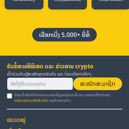
ເລືອກເບິ່ງ 5,000+ ຍີ່ຫໍ້
ຮັບຂໍ້ສະເໜີພິເສດ ແລະ ຂ່າວສານ crypto
ເຂົ້າຮ່ວມກັບຜູ້ສະໝັກຫຼາຍພັນຄົນ ແລະ ບໍ່ພາດໂອກາດໃດໆ.
ສະໝັກສະມາຊິກ
ຂ້າພະເຈົ້າເຫັນດີກັບການປະມວນຜົນຂໍ້ມູນຂອງຂ້າພະເຈົ້າ ແລະ ຍອມຮັບຂໍ້ກຳນົດຂອງ
ນະໂຍບາຍຄວາມເປັນສ່ວນຕົວ
ຂອງຈົດໝາຍຂ່າວ.
ໝວດໝູ່