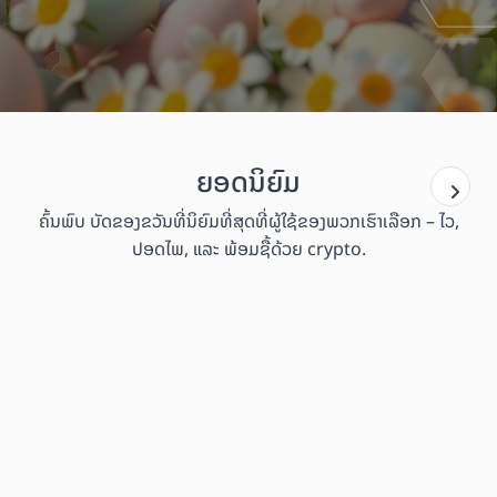
ຍອດນິຍົມ
ຄົ້ນພົບ ບັດຂອງຂວັນທີ່ນິຍົມທີ່ສຸດທີ່ຜູ້ໃຊ້ຂອງພວກເຮົາເລືອກ – ໄວ,
ປອດໄພ, ແລະ ພ້ອມຊື້ດ້ວຍ crypto.