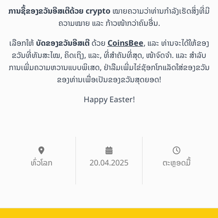
ການຊື້ຂອງຂວັນອີສເຕີດ້ວຍ crypto
ໝາຍຄວາມວ່າທ່ານກຳລັງເຮັດສິ່ງທີ່ມີ
ຄວາມໝາຍ ແລະ ກ້າວໜ້າກວ່າຄົນອື່ນ.
ເລືອກໃຫ້
ບັດຂອງຂວັນອີສເຕີ
ດ້ວຍ
CoinsBee
, ແລະ ທ່ານຈະໄດ້ໃຫ້ຂອງ
ຂວັນທີ່ທັນສະໄໝ, ຄິດເຖິງ, ແລະ, ທີ່ສຳຄັນທີ່ສຸດ, ໜ້າຈົດຈຳ. ແລະ ສຳລັບ
ການເພີ່ມຄວາມຫວານແບບພິເສດ, ຢ່າລືມເພີ່ມໄຂ່ຊັອກໂກແລັດໃສ່ຂອງຂວັນ
ຂອງທ່ານເພື່ອເປັນຂອງຂວັນສຸດຍອດ!
Happy Easter!
ທົ່ວໂລກ
20.04.2025
ຕະຫຼອດມື້