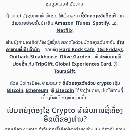
ສົມບູນແບບສຳລັບທ່ານ.
ຖ້າທ່ານກຳລັງຊອກຫາສິ່ງພິເສດ, ໃຫ້ພິຈາລະນາ
ຊື້ບັດຂອງຂວັນອີສເຕີ
ຈາກ
ຮ້ານຂາຍຍ່ອຍຊັ້ນນຳ ເຊັ່ນ
Amazon
,
iTunes
,
Spotify
, ແລະ
Netflix
.
ທ່ານຍັງສາມາດເຮັດໃຫ້ໃຜຜູ້ໜຶ່ງປະຫລາດໃຈດ້ວຍບັດຂອງຂວັນສຳລັບ
ຮ້ານ
ອາຫານທີ່ເຂົາເຈົ້າມັກ
– ລວມທັງ
Hard Rock Cafe
,
TGI Fridays
,
Outback Steakhouse
,
Olive Garden
– ຫຼື
ປະສົບການທີ່
ມ່ວນຊື່ນ
ກັບ
TripGift
,
Global Experiences Card
, ຫຼື
ToursGift
.
ດ້ວຍ CoinsBee, ທ່ານສາມາດ
ຊື້ບັດຂອງຂວັນດ້ວຍ crypto
ເຊັ່ນ
Bitcoin
,
Ethereum
, ຫຼື
Litecoin
ໄດ້ຢ່າງງ່າຍດາຍ, ເຮັດໃຫ້ການຊື້
ເຄື່ອງອີສເຕີຂອງທ່ານງ່າຍຂຶ້ນ.
ເປັນຫຍັງຕ້ອງໃຊ້ Crypto ສຳລັບການຊື້ເຄື່ອງ
ອີສເຕີຂອງທ່ານ?
ການເລືອກ crypto ສຳລັບການຊື້ເຄື່ອງອີສເຕີຂອງທ່ານແມ່ນກ່ຽວກັບຄວາມ