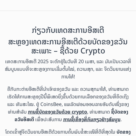
ກ່ຽວກັບເທດສະການອີສເຕີ
ສະຫຼອງເທດສະການອີສເຕີດ້ວຍບັດຂອງຂວັນ
ສະເພາະ – ຊື້ດ້ວຍ Crypto
ເທດສະການອີສເຕີ 2025 ຈະຕົກຢູ່ໃນວັນທີ 20 ເມສາ, ແລະ ມັນເປັນເວລາທີ່
ສົມບູນແບບທີ່ຈະສະຫຼອງການເລີ່ມຕົ້ນໃໝ່, ຄວາມສຸກ, ແລະ ຈິດວິນຍານແຫ່ງ
ການໃຫ້!
ຄືກັບກະຕ່າຍອີສເຕີທີ່ນຳເອົາຂອງຂວັນ ແລະ ຄວາມສຸກມາໃຫ້, ທ່ານສາມາດ
ເຮັດໃຫ້ການສະຫຼອງປີນີ້ພິເສດຍິ່ງຂຶ້ນດ້ວຍການເລືອກຂອງຂວັນທີ່ຄິດເຖິງ
ແລະ ທັນສະໄໝ. ຢູ່ CoinsBee, ແພລັດຟອມອອນລາຍອັນດັບໜຶ່ງຂອງ
ທ່ານສຳລັບ
ການຊື້ບັດຂອງຂວັນດ້ວຍ crypto
, ທ່ານສາມາດ
ຊື້ບັດຂອງ
ຂວັນອີສເຕີ
ເພື່ອປະສົບການ
ການຊື້ເຄື່ອງທີ່ກົມກຽວຢ່າງສົມບູນ
.
ໂດດເຂົ້າສູ່ຈິດວິນຍານອີສເຕີດ້ວຍການຄົ້ນພົບຂໍ້ສະເໜີທີ່ດີທີ່ສຸດໃນ
ບັດຂອງ