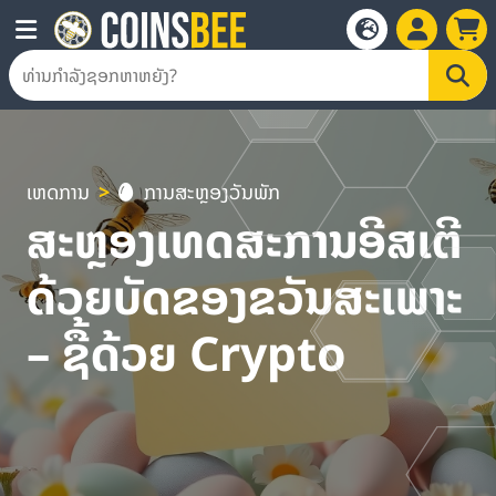
ເຫດການ
ການສະຫຼອງວັນພັກ
ສະຫຼອງເທດສະການອີສເຕີ
ດ້ວຍບັດຂອງຂວັນສະເພາະ
– ຊື້ດ້ວຍ Crypto