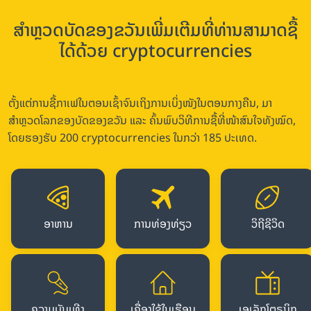
ສຳຫຼວດບັດຂອງຂວັນເພີ່ມເຕີມທີ່ທ່ານສາມາດຊື້
ໄດ້ດ້ວຍ cryptocurrencies
ຕັ້ງແຕ່ການຊື້ກາເຟໃນຕອນເຊົ້າຈົນເຖິງການເບິ່ງໜັງໃນຕອນກາງຄືນ, ມາ
ສຳຫຼວດໂລກຂອງບັດຂອງຂວັນ ແລະ ຄົ້ນພົບວິທີການຊື້ທີ່ໜ້າສົນໃຈທັງໝົດ,
ໂດຍຮອງຮັບ 200 cryptocurrencies ໃນກວ່າ 185 ປະເທດ.
ອາຫານ
ການທ່ອງທ່ຽວ
ວິຖີຊີວິດ
ຄວາມບັນເທີງ
ເຄື່ອງໃຊ້ໃນເຮືອນ
ເອເລັກໂຕຣນິກ