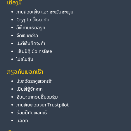
ເຄື່ອງມື
ການຊ່ວຍເຫຼືອ ແລະ ສະໜັບສະໜູນ
Crypto ທີ່ຮອງຮັບ
ວິທີການເຮັດວຽກ
ຈົດໝາຍຂ່າວ
ປະຕິທິນກິດຈະກຳ
ແອັບມືຖື CoinsBee
ໂປຣໂມຊັນ
ກ່ຽວກັບພວກເຮົາ
ປະຫວັດຂອງພວກເຮົາ
ເປັນທີ່ຮູ້ຈັກຈາກ
ຊັບພະຍາກອນສື່ມວນຊົນ
ການທົບທວນຈາກ Trustpilot
ຮ່ວມມືກັບພວກເຮົາ
ບລັອກ