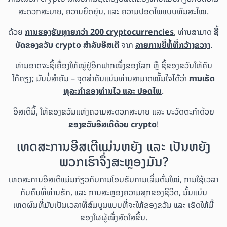
ສະດວກສະບາຍ, ຄວາມຍືດຍຸ່ນ, ແລະ ຄວາມປອດໄພແບບທັນສະໄໝ.
ດ້ວຍ
ການຮອງຮັບຫຼາຍກວ່າ 200 cryptocurrencies
, ທ່ານສາມາດ
ຊື້
ບັດຂອງຂວັນ crypto ສຳລັບອີສເຕີ
ຈາກ
ລາຍການຍີ່ຫໍ້ທີ່ກວ້າງຂວາງ
.
ທ່ານອາດຈະຊື້ເຄື່ອງໃຫ້ໝູ່ຢູ່ອີກຟາກໜຶ່ງຂອງໂລກ ຫຼື ຊື້ຂອງຂວັນໃຫ້ຄົນ
ໃກ້ຄຽງ; ມັນບໍ່ສຳຄັນ – ຈຸດສຳຄັນແມ່ນທ່ານສາມາດໝັ້ນໃຈໄດ້ວ່າ
ການເຮັດ
ທຸລະກຳຂອງທ່ານໄວ ແລະ ປອດໄພ
.
ອີສເຕີນີ້, ໃຫ້ຂອງຂວັນແຫ່ງຄວາມສະດວກສະບາຍ ແລະ ນະວັດຕະກຳດ້ວຍ
ຂອງຂວັນອີສເຕີດ້ວຍ crypto
!
ເທດສະການອີສເຕີແມ່ນຫຍັງ ແລະ ເປັນຫຍັງ
ພວກເຮົາຈຶ່ງສະຫຼອງມັນ?
ເທດສະການອີສເຕີແມ່ນກ່ຽວກັບການໂອບຮັບການເລີ່ມຕົ້ນໃໝ່, ການໃຊ້ເວລາ
ກັບຄົນທີ່ທ່ານຮັກ, ແລະ ການສະຫຼອງຄວາມສຸກຂອງຊີວິດ, ນັ້ນແມ່ນ
ເຫດຜົນທີ່ມັນເປັນເວລາທີ່ສົມບູນແບບທີ່ຈະໃຫ້ຂອງຂວັນ ແລະ ເຮັດໃຫ້ມື້
ຂອງໃຜຜູ້ໜຶ່ງສົດໃສຂຶ້ນ.