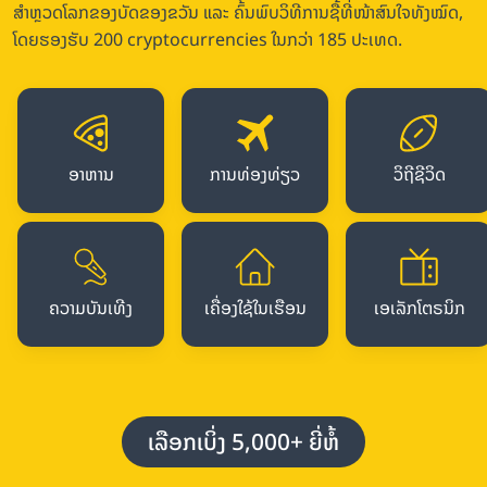
ສຳຫຼວດໂລກຂອງບັດຂອງຂວັນ ແລະ ຄົ້ນພົບວິທີການຊື້ທີ່ໜ້າສົນໃຈທັງໝົດ,
ໂດຍຮອງຮັບ 200 cryptocurrencies ໃນກວ່າ 185 ປະເທດ.
ອາຫານ
ການທ່ອງທ່ຽວ
ວິຖີຊີວິດ
ຄວາມບັນເທີງ
ເຄື່ອງໃຊ້ໃນເຮືອນ
ເອເລັກໂຕຣນິກ
ເລືອກເບິ່ງ 5,000+ ຍີ່ຫໍ້