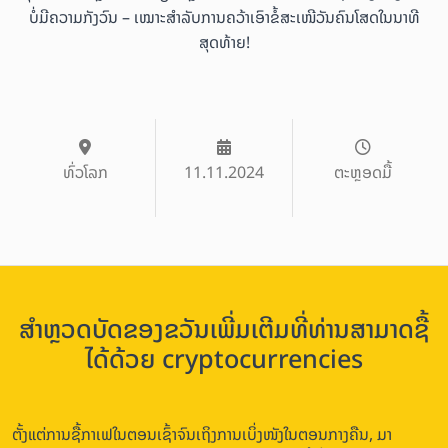
ບໍ່ມີຄວາມກັງວົນ – ເໝາະສຳລັບການຄວ້າເອົາຂໍ້ສະເໜີວັນຄົນໂສດໃນນາທີ
ສຸດທ້າຍ!
ທົ່ວໂລກ
11.11.2024
ຕະຫຼອດມື້
ສຳຫຼວດບັດຂອງຂວັນເພີ່ມເຕີມທີ່ທ່ານສາມາດຊື້
ໄດ້ດ້ວຍ cryptocurrencies
ຕັ້ງແຕ່ການຊື້ກາເຟໃນຕອນເຊົ້າຈົນເຖິງການເບິ່ງໜັງໃນຕອນກາງຄືນ, ມາ