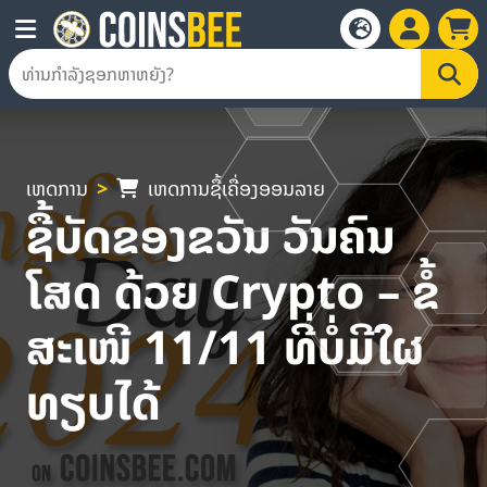
ເຫດການ
ເຫດການຊື້ເຄື່ອງອອນລາຍ
ຊື້ບັດຂອງຂວັນ ວັນຄົນ
ໂສດ ດ້ວຍ Crypto – ຂໍ້
ສະເໜີ 11/11 ທີ່ບໍ່ມີໃຜ
ທຽບໄດ້