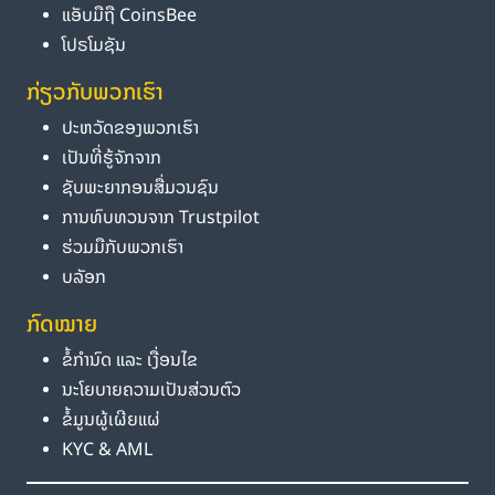
ແອັບມືຖື CoinsBee
ໂປຣໂມຊັນ
ກ່ຽວກັບພວກເຮົາ
ປະຫວັດຂອງພວກເຮົາ
ເປັນທີ່ຮູ້ຈັກຈາກ
ຊັບພະຍາກອນສື່ມວນຊົນ
ການທົບທວນຈາກ Trustpilot
ຮ່ວມມືກັບພວກເຮົາ
ບລັອກ
ກົດໝາຍ
ຂໍ້ກຳນົດ ແລະ ເງື່ອນໄຂ
ນະໂຍບາຍຄວາມເປັນສ່ວນຕົວ
ຂໍ້ມູນຜູ້ເຜີຍແຜ່
KYC & AML