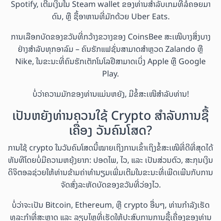
Spotify, ເຕີມເງິນໃນ Steam wallet ຂອງທ່ານສຳລັບເກມທີ່ລໍຄອຍມາ
ດົນ, ຫຼື ຊື້ອາຫານທີ່ມັກດ້ວຍ Uber Eats.
ການເລືອກບັດຂອງຂວັນທີ່ກວ້າງຂວາງຂອງ CoinsBee ສະເໜີບາງສິ່ງບາງ
ຢ່າງສຳລັບທຸກອາລົມ – ຄົນຮັກແຟຊັ່ນສາມາດສຳຫຼວດ Zalando ຫຼື
Nike, ໃນຂະນະທີ່ຄົນຮັກເຕັກໂນໂລຢີສາມາດເບິ່ງ Apple ຫຼື Google
Play.
ບໍ່ວ່າຄວາມມັກຂອງທ່ານແມ່ນຫຍັງ, ມີຂໍ້ສະເໜີສຳລັບທ່ານ!
ເປັນຫຍັງທ່ານຄວນໃຊ້ Crypto ສຳລັບການຊື້
ເຄື່ອງ ວັນຄົນໂສດ?
ການໃຊ້ crypto ໃນວັນຄົນໂສດນີ້ໝາຍເຖິງການເຂົ້າເຖິງຂໍ້ສະເໜີທີ່ດີທີ່ສຸດໄດ້
ທັນທີໂດຍບໍ່ມີຄວາມຫຍຸ້ງຍາກ: ປອດໄພ, ໄວ, ແລະ ເປັນສ່ວນຕົວ, ສະກຸນເງິນ
ດິຈິຕອລຊ່ວຍໃຫ້ທ່ານຂ້າມຄ່າທຳນຽມເພີ່ມເຕີມໃນຂະນະທີ່ເພີດເພີນກັບການ
ຈັດສົ່ງລະຫັດບັດຂອງຂວັນທີ່ວ່ອງໄວ.
ບໍ່ວ່າຈະເປັນ Bitcoin, Ethereum, ຫຼື crypto ອື່ນໆ, ທ່ານກຳລັງເຮັດ
ທຸລະກຳທີ່ສະຫຼາດ ແລະ ລຽບໄຫຼທີ່ເຮັດໃຫ້ປະສົບການການຊື້ເຄື່ອງຂອງທ່ານ