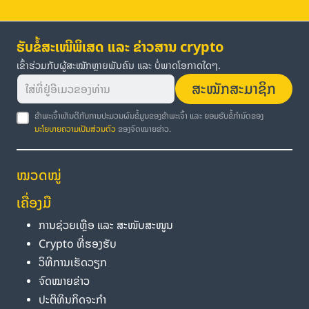
ຮັບຂໍ້ສະເໜີພິເສດ ແລະ ຂ່າວສານ crypto
ເຂົ້າຮ່ວມກັບຜູ້ສະໝັກຫຼາຍພັນຄົນ ແລະ ບໍ່ພາດໂອກາດໃດໆ.
ສະໝັກສະມາຊິກ
ຂ້າພະເຈົ້າເຫັນດີກັບການປະມວນຜົນຂໍ້ມູນຂອງຂ້າພະເຈົ້າ ແລະ ຍອມຮັບຂໍ້ກຳນົດຂອງ
ນະໂຍບາຍຄວາມເປັນສ່ວນຕົວ
ຂອງຈົດໝາຍຂ່າວ.
ໝວດໝູ່
ເຄື່ອງມື
ການຊ່ວຍເຫຼືອ ແລະ ສະໜັບສະໜູນ
Crypto ທີ່ຮອງຮັບ
ວິທີການເຮັດວຽກ
ຈົດໝາຍຂ່າວ
ປະຕິທິນກິດຈະກຳ