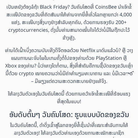
ເປັນຫຍັງຕ້ອງລໍຖ້າ Black Friday? ວັນຄົນໂສດທີ່ CoinsBee ນຳເອົາຂໍ້
ສະເໜີບັດຂອງຂວັນທີ່ຄັດສັນມາໃຫ້ທ່ານຈາກຍີ່ຫໍ້ທົ່ວໂລກຫຼາຍກວ່າ 4,000
ແຫ່ງ, ສະເໜີບາງສິ່ງບາງຢ່າງສຳລັບທຸກຄົນ, ດ້ວຍການຮອງຮັບ 200+
cryptocurrencies, ດັ່ງນັ້ນທ່ານສາມາດໝັ້ນໃຈໄດ້ວ່າບໍ່ມີໃຜຖືກປະໄວ້
ຂ້າງຫຼັງ.
ທ່ານໄດ້ເຝົ້າເບິ່ງຄວາມບັນເທີງດິຈິຕອລດ້ວຍ Netflix ມາດົນແລ້ວບໍ? ຫຼື ວາງ
ແຜນການຜະຈົນໄພໃນເກມຄັ້ງຕໍ່ໄປຂອງທ່ານດ້ວຍ PlayStation ຫຼື
Xbox ຂອງທ່ານ? ບໍ່ວ່າທາງໃດກໍ່ຕາມ, ສິ່ງທີ່ສຳຄັນຄືການຊື້ບັດຂອງຂວັນເຫຼົ່າ
ນີ້ດ້ວຍ crypto ໝາຍຄວາມວ່າບໍ່ມີຄ່າທຳນຽມທະນາຄານ ແລະ ບໍ່ມີເວລారໍ
– ມີພຽງແຕ່ຄວາມສະດວກສະບາຍຢ່າງແທ້ຈິງ.
ໃຫ້ລາງວັນຕົວເອງໃນວັນຄົນໂສດນີ້ ດ້ວຍການຄວ້າເອົາຂໍ້ສະເໜີທີ່ຮ້ອນແຮງ
ທີ່ສຸດໃນແບບ!
ອັນດັບຕົ້ນໆ ວັນຄົນໂສດ: ຮູບແບບບັດຂອງຂວັນ
ໃນວັນຄົນໂສດນີ້, ດຳດິ່ງເຂົ້າສູ່ໂລກຂອງຍີ່ຫໍ້ຊັ້ນນຳທີ່ເໝາະສຳລັບການໃຫ້
ລາງວັນຕົວເອງ! ໃຫ້ລາງວັນຕົວທ່ານເອງດ້ວຍການສະໝັກສະມາຊິກ