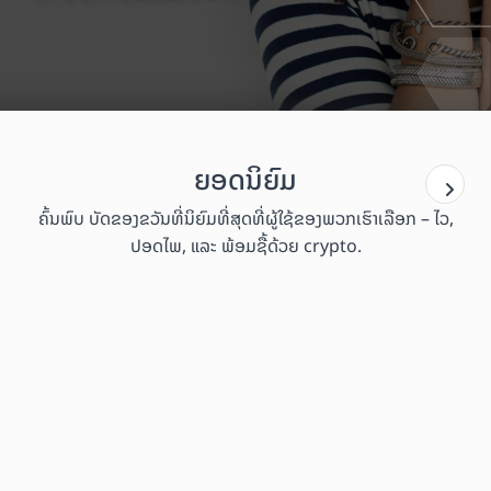
ຍອດນິຍົມ
ຄົ້ນພົບ ບັດຂອງຂວັນທີ່ນິຍົມທີ່ສຸດທີ່ຜູ້ໃຊ້ຂອງພວກເຮົາເລືອກ – ໄວ,
ປອດໄພ, ແລະ ພ້ອມຊື້ດ້ວຍ crypto.