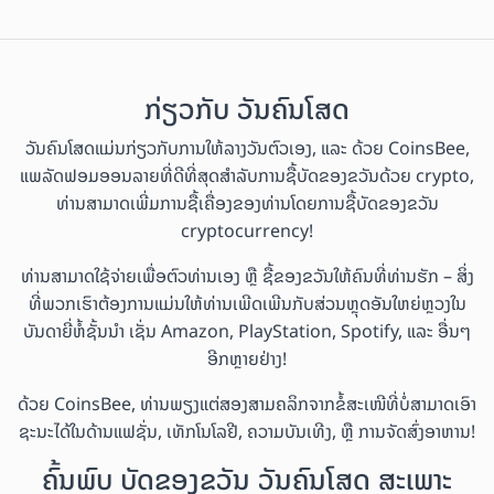
ກ່ຽວກັບ ວັນຄົນໂສດ
ວັນຄົນໂສດແມ່ນກ່ຽວກັບການໃຫ້ລາງວັນຕົວເອງ, ແລະ ດ້ວຍ CoinsBee,
ແພລັດຟອມອອນລາຍທີ່ດີທີ່ສຸດສຳລັບການຊື້ບັດຂອງຂວັນດ້ວຍ crypto,
ທ່ານສາມາດເພີ່ມການຊື້ເຄື່ອງຂອງທ່ານໂດຍການຊື້ບັດຂອງຂວັນ
cryptocurrency!
ທ່ານສາມາດໃຊ້ຈ່າຍເພື່ອຕົວທ່ານເອງ ຫຼື ຊື້ຂອງຂວັນໃຫ້ຄົນທີ່ທ່ານຮັກ – ສິ່ງ
ທີ່ພວກເຮົາຕ້ອງການແມ່ນໃຫ້ທ່ານເພີດເພີນກັບສ່ວນຫຼຸດອັນໃຫຍ່ຫຼວງໃນ
ບັນດາຍີ່ຫໍ້ຊັ້ນນຳ ເຊັ່ນ Amazon, PlayStation, Spotify, ແລະ ອື່ນໆ
ອີກຫຼາຍຢ່າງ!
ດ້ວຍ CoinsBee, ທ່ານພຽງແຕ່ສອງສາມຄລິກຈາກຂໍ້ສະເໜີທີ່ບໍ່ສາມາດເອົາ
ຊະນະໄດ້ໃນດ້ານແຟຊັ່ນ, ເທັກໂນໂລຢີ, ຄວາມບັນເທີງ, ຫຼື ການຈັດສົ່ງອາຫານ!
ຄົ້ນພົບ ບັດຂອງຂວັນ ວັນຄົນໂສດ ສະເພາະ