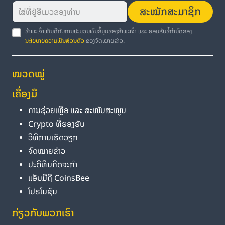
ສະໝັກສະມາຊິກ
ຂ້າພະເຈົ້າເຫັນດີກັບການປະມວນຜົນຂໍ້ມູນຂອງຂ້າພະເຈົ້າ ແລະ ຍອມຮັບຂໍ້ກຳນົດຂອງ
ນະໂຍບາຍຄວາມເປັນສ່ວນຕົວ
ຂອງຈົດໝາຍຂ່າວ.
ໝວດໝູ່
ເຄື່ອງມື
ການຊ່ວຍເຫຼືອ ແລະ ສະໜັບສະໜູນ
Crypto ທີ່ຮອງຮັບ
ວິທີການເຮັດວຽກ
ຈົດໝາຍຂ່າວ
ປະຕິທິນກິດຈະກຳ
ແອັບມືຖື CoinsBee
ໂປຣໂມຊັນ
ກ່ຽວກັບພວກເຮົາ