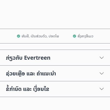
ເພີ່ມໃສ່ລົດເຂັນ
ທັນທີ, ເປັນສ່ວນຕົວ, ປອດໄພ
ສົ່ງທາງອີເມວ
ກ່ຽວກັບ Evertreen
ຊ່ວຍເຫຼືອ ແລະ ຄຳແນະນຳ
ຂໍ້ກຳນົດ ແລະ ເງື່ອນໄຂ