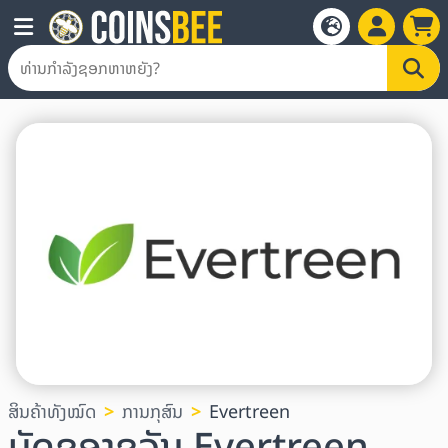
ສິນຄ້າທັງໝົດ
ການກຸສົນ
Evertreen
ບັດຂອງຂວັນ Evertreen