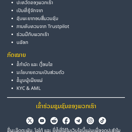
ປະຫວັດຂອງພວກເຮົາ
ເປັນທີ່ຮູ້ຈັກຈາກ
ຊັບພະຍາກອນສື່ມວນຊົນ
ການທົບທວນຈາກ Trustpilot
ຮ່ວມມືກັບພວກເຮົາ
ບລັອກ
ກົດໝາຍ
ຂໍ້ກຳນົດ ແລະ ເງື່ອນໄຂ
ນະໂຍບາຍຄວາມເປັນສ່ວນຕົວ
ຂໍ້ມູນຜູ້ເຜີຍແຜ່
KYC & AML
ເຂົ້າຮ່ວມຊຸມຊົນຂອງພວກເຮົາ
ຊື່ຜະລິດຕະພັນ, ໂລໂກ້ ແລະ ຍີ່ຫໍ້ທີ່ໃຊ້ໃນເວັບໄຊນີ້ແມ່ນເພື່ອຈຸດປະສົງໃນ