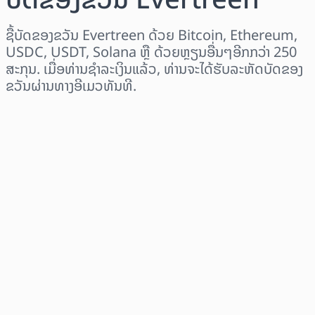
ຊື້ບັດຂອງຂວັນ Evertreen ດ້ວຍ Bitcoin, Ethereum,
USDC, USDT, Solana ຫຼື ດ້ວຍຫຼຽນອື່ນໆອີກກວ່າ 250
ສະກຸນ. ເມື່ອທ່ານຊຳລະເງິນແລ້ວ, ທ່ານຈະໄດ້ຮັບລະຫັດບັດຂອງ
ຂວັນຜ່ານທາງອີເມວທັນທີ.
ເລືອກພາກພື້ນ
ເລືອກຈຳນວນເງິນ
ລາຄາປະມານການ
ຊື້ດຽວນີ້