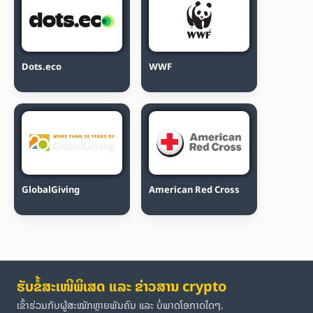
Dots.eco
WWF
GlobalGiving
American Red Cross
ຮັບຂໍ້ສະເໜີພິເສດ ແລະ ຂ່າວສານ crypto
ເຂົ້າຮ່ວມກັບຜູ້ສະໝັກຫຼາຍພັນຄົນ ແລະ ບໍ່ພາດໂອກາດໃດໆ.