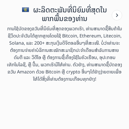
ຜະລິດຕະພັນທີ່ນິຍົມທີ່ສຸດໃນ
ພາກພື້ນຂອງທ່ານ
ການໃຊ້ບັດຂອງຂວັນທີ່ນິຍົມທີ່ສຸດຂອງພວກເຮົາ, ທ່ານສາມາດຊື້ສິນຄ້າໃນ
ຊີວິດປະຈຳວັນໄດ້ຫຼາກຫຼາຍໂດຍໃຊ້ Bitcoin, Ethereum, Litecoin,
Solana, ແລະ 200+ ສະກຸນເງິນດິຈິຕອລອື່ນໆທີ່ສະເໜີ. ບໍ່ວ່າທ່ານຈະ
ຕ້ອງການຈ່າຍຄ່າບໍລິການສະໝັກສະມາຊິກປະຈຳເດືອນສຳລັບການສາຍ
ດົນຕີ ແລະ ວິດີໂອ ຫຼື ຕ້ອງການຊື້ເຄື່ອງໃຊ້ໃນຄົວເຮືອນ, ອຸປະກອນ
ເທັກໂນໂລຊີ, ຫຼື ປຶ້ມ, ພວກເຮົາມີໃຫ້ທ່ານ. ຕົວຢ່າງ, ທ່ານສາມາດຊື້ບັດຂອງ
ຂວັນ Amazon ດ້ວຍ Bitcoin ຫຼື crypto ອື່ນໆໄດ້ຢ່າງງ່າຍດາຍເພື່ອ
ໃຫ້ໄດ້ສິ່ງທີ່ທ່ານຕ້ອງການເກືອບທຸກຢ່າງ!