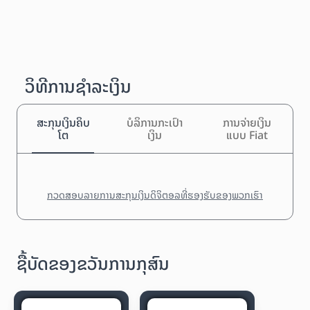
ວິທີການຊຳລະເງິນ
ສະກຸນເງິນຄິບ
ບໍລິການກະເປົາ
ການຈ່າຍເງິນ
ໂຕ
ເງິນ
ແບບ Fiat
ກວດສອບລາຍການສະກຸນເງິນດິຈິຕອລທີ່ຮອງຮັບຂອງພວກເຮົາ
ຊື້ບັດຂອງຂວັນການກຸສົນ