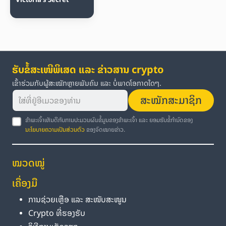
ຮັບຂໍ້ສະເໜີພິເສດ ແລະ ຂ່າວສານ crypto
ເຂົ້າຮ່ວມກັບຜູ້ສະໝັກຫຼາຍພັນຄົນ ແລະ ບໍ່ພາດໂອກາດໃດໆ.
ສະໝັກສະມາຊິກ
ຂ້າພະເຈົ້າເຫັນດີກັບການປະມວນຜົນຂໍ້ມູນຂອງຂ້າພະເຈົ້າ ແລະ ຍອມຮັບຂໍ້ກຳນົດຂອງ
ນະໂຍບາຍຄວາມເປັນສ່ວນຕົວ
ຂອງຈົດໝາຍຂ່າວ.
ໝວດໝູ່
ເຄື່ອງມື
ການຊ່ວຍເຫຼືອ ແລະ ສະໜັບສະໜູນ
Crypto ທີ່ຮອງຮັບ