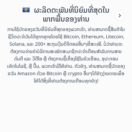
ຜະລິດຕະພັນທີ່ນິຍົມທີ່ສຸດໃນ
ພາກພື້ນຂອງທ່ານ
ການໃຊ້ບັດຂອງຂວັນທີ່ນິຍົມທີ່ສຸດຂອງພວກເຮົາ, ທ່ານສາມາດຊື້ສິນຄ້າໃນ
ຊີວິດປະຈຳວັນໄດ້ຫຼາກຫຼາຍໂດຍໃຊ້ Bitcoin, Ethereum, Litecoin,
Solana, ແລະ 200+ ສະກຸນເງິນດິຈິຕອລອື່ນໆທີ່ສະເໜີ. ບໍ່ວ່າທ່ານຈະ
ຕ້ອງການຈ່າຍຄ່າບໍລິການສະໝັກສະມາຊິກປະຈຳເດືອນສຳລັບການສາຍ
ດົນຕີ ແລະ ວິດີໂອ ຫຼື ຕ້ອງການຊື້ເຄື່ອງໃຊ້ໃນຄົວເຮືອນ, ອຸປະກອນ
ເທັກໂນໂລຊີ, ຫຼື ປຶ້ມ, ພວກເຮົາມີໃຫ້ທ່ານ. ຕົວຢ່າງ, ທ່ານສາມາດຊື້ບັດຂອງ
ຂວັນ Amazon ດ້ວຍ Bitcoin ຫຼື crypto ອື່ນໆໄດ້ຢ່າງງ່າຍດາຍເພື່ອ
ໃຫ້ໄດ້ສິ່ງທີ່ທ່ານຕ້ອງການເກືອບທຸກຢ່າງ!