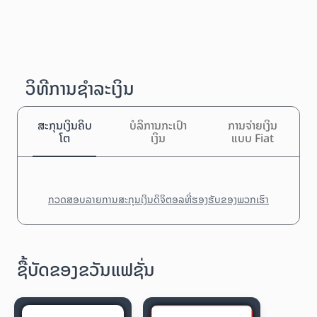
ວິທີການຊຳລະເງິນ
ສະກຸນເງິນຄິບ
ບໍລິການກະເປົາ
ການຈ່າຍເງິນ
ໂຕ
ເງິນ
ແບບ Fiat
ກວດສອບລາຍການສະກຸນເງິນດິຈິຕອລທີ່ຮອງຮັບຂອງພວກເຮົາ
ຊື້ບັດຂອງຂວັນແຟຊັ່ນ