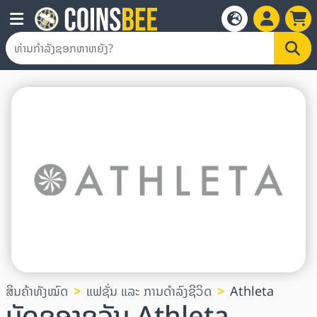
ສິນຄ້າທັງໝົດ
ແຟຊັ່ນ ແລະ ການດໍາລົງຊີວິດ
Athleta
ບັດຂອງຂວັນ Athleta