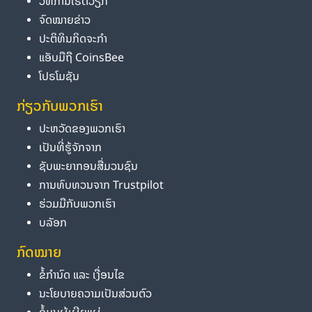
ວິທີການເຮັດວຽກ
ຈົດໝາຍຂ່າວ
ປະຕິທິນກິດຈະກຳ
ແອັບມືຖື CoinsBee
ໂປຣໂມຊັນ
ກ່ຽວກັບພວກເຮົາ
ປະຫວັດຂອງພວກເຮົາ
ເປັນທີ່ຮູ້ຈັກຈາກ
ຊັບພະຍາກອນສື່ມວນຊົນ
ການທົບທວນຈາກ Trustpilot
ຮ່ວມມືກັບພວກເຮົາ
ບລັອກ
ກົດໝາຍ
ຂໍ້ກຳນົດ ແລະ ເງື່ອນໄຂ
ນະໂຍບາຍຄວາມເປັນສ່ວນຕົວ