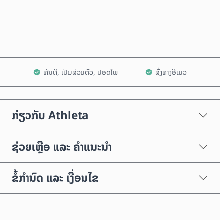
ເພີ່ມໃສ່ລົດເຂັນ
ທັນທີ, ເປັນສ່ວນຕົວ, ປອດໄພ
ສົ່ງທາງອີເມວ
ກ່ຽວກັບ Athleta
ຊ່ວຍເຫຼືອ ແລະ ຄຳແນະນຳ
ຂໍ້ກຳນົດ ແລະ ເງື່ອນໄຂ