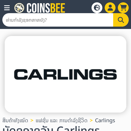
ສິນຄ້າທັງໝົດ
ແຟຊັ່ນ ແລະ ການດໍາລົງຊີວິດ
Carlings
ບັດຂອງຂວັນ Carlings