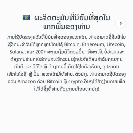
ຜະລິດຕະພັນທີ່ນິຍົມທີ່ສຸດໃນ
ພາກພື້ນຂອງທ່ານ
ການໃຊ້ບັດຂອງຂວັນທີ່ນິຍົມທີ່ສຸດຂອງພວກເຮົາ, ທ່ານສາມາດຊື້ສິນຄ້າໃນ
ຊີວິດປະຈຳວັນໄດ້ຫຼາກຫຼາຍໂດຍໃຊ້ Bitcoin, Ethereum, Litecoin,
Solana, ແລະ 200+ ສະກຸນເງິນດິຈິຕອລອື່ນໆທີ່ສະເໜີ. ບໍ່ວ່າທ່ານຈະ
ຕ້ອງການຈ່າຍຄ່າບໍລິການສະໝັກສະມາຊິກປະຈຳເດືອນສຳລັບການສາຍ
ດົນຕີ ແລະ ວິດີໂອ ຫຼື ຕ້ອງການຊື້ເຄື່ອງໃຊ້ໃນຄົວເຮືອນ, ອຸປະກອນ
ເທັກໂນໂລຊີ, ຫຼື ປຶ້ມ, ພວກເຮົາມີໃຫ້ທ່ານ. ຕົວຢ່າງ, ທ່ານສາມາດຊື້ບັດຂອງ
ຂວັນ Amazon ດ້ວຍ Bitcoin ຫຼື crypto ອື່ນໆໄດ້ຢ່າງງ່າຍດາຍເພື່ອ
ໃຫ້ໄດ້ສິ່ງທີ່ທ່ານຕ້ອງການເກືອບທຸກຢ່າງ!