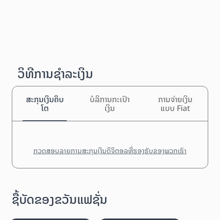
ວິທີການຊຳລະເງິນ
ສະກຸນເງິນຄິບ
ບໍລິການກະເປົາ
ການຈ່າຍເງິນ
ໂຕ
ເງິນ
ແບບ Fiat
ກວດສອບລາຍການສະກຸນເງິນດິຈິຕອລທີ່ຮອງຮັບຂອງພວກເຮົາ
ຊື້ບັດຂອງຂວັນແຟຊັ່ນ