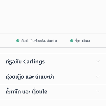
ຊື້ດຽວນີ້
ເພີ່ມໃສ່ລົດເຂັນ
ທັນທີ, ເປັນສ່ວນຕົວ, ປອດໄພ
ສົ່ງທາງອີເມວ
ກ່ຽວກັບ Carlings
ຊ່ວຍເຫຼືອ ແລະ ຄຳແນະນຳ
ຂໍ້ກຳນົດ ແລະ ເງື່ອນໄຂ