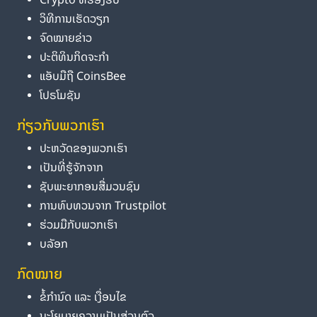
ວິທີການເຮັດວຽກ
ຈົດໝາຍຂ່າວ
ປະຕິທິນກິດຈະກຳ
ແອັບມືຖື CoinsBee
ໂປຣໂມຊັນ
ກ່ຽວກັບພວກເຮົາ
ປະຫວັດຂອງພວກເຮົາ
ເປັນທີ່ຮູ້ຈັກຈາກ
ຊັບພະຍາກອນສື່ມວນຊົນ
ການທົບທວນຈາກ Trustpilot
ຮ່ວມມືກັບພວກເຮົາ
ບລັອກ
ກົດໝາຍ
ຂໍ້ກຳນົດ ແລະ ເງື່ອນໄຂ
ນະໂຍບາຍຄວາມເປັນສ່ວນຕົວ