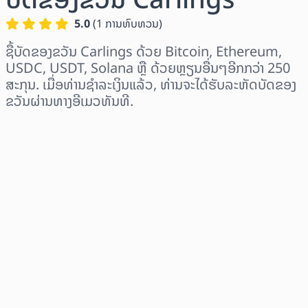
5.0
(
1
ການທົບທວນ
)
ຊື້ບັດຂອງຂວັນ Carlings ດ້ວຍ Bitcoin, Ethereum,
USDC, USDT, Solana ຫຼື ດ້ວຍຫຼຽນອື່ນໆອີກກວ່າ 250
ສະກຸນ. ເມື່ອທ່ານຊຳລະເງິນແລ້ວ, ທ່ານຈະໄດ້ຮັບລະຫັດບັດຂອງ
ຂວັນຜ່ານທາງອີເມວທັນທີ.
ເລືອກພາກພື້ນ
ເລືອກຈຳນວນເງິນ
ລາຄາປະມານການ