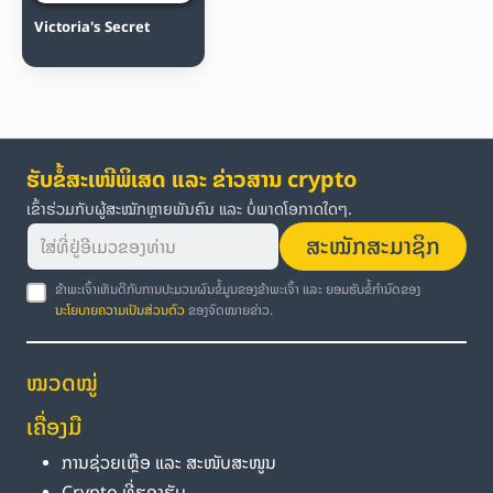
Victoria's Secret
ຮັບຂໍ້ສະເໜີພິເສດ ແລະ ຂ່າວສານ crypto
ເຂົ້າຮ່ວມກັບຜູ້ສະໝັກຫຼາຍພັນຄົນ ແລະ ບໍ່ພາດໂອກາດໃດໆ.
ສະໝັກສະມາຊິກ
ຂ້າພະເຈົ້າເຫັນດີກັບການປະມວນຜົນຂໍ້ມູນຂອງຂ້າພະເຈົ້າ ແລະ ຍອມຮັບຂໍ້ກຳນົດຂອງ
ນະໂຍບາຍຄວາມເປັນສ່ວນຕົວ
ຂອງຈົດໝາຍຂ່າວ.
ໝວດໝູ່
ເຄື່ອງມື
ການຊ່ວຍເຫຼືອ ແລະ ສະໜັບສະໜູນ
Crypto ທີ່ຮອງຮັບ