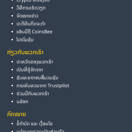
ວິທີການເຮັດວຽກ
ຈົດໝາຍຂ່າວ
ປະຕິທິນກິດຈະກຳ
ແອັບມືຖື CoinsBee
ໂປຣໂມຊັນ
ກ່ຽວກັບພວກເຮົາ
ປະຫວັດຂອງພວກເຮົາ
ເປັນທີ່ຮູ້ຈັກຈາກ
ຊັບພະຍາກອນສື່ມວນຊົນ
ການທົບທວນຈາກ Trustpilot
ຮ່ວມມືກັບພວກເຮົາ
ບລັອກ
ກົດໝາຍ
ຂໍ້ກຳນົດ ແລະ ເງື່ອນໄຂ
ນະໂຍບາຍຄວາມເປັນສ່ວນຕົວ