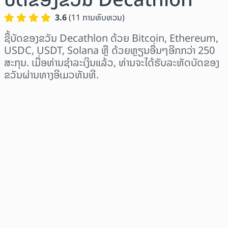
3.6
(
11
ການທົບທວນ
)
ຊື້ບັດຂອງຂວັນ Decathlon ດ້ວຍ Bitcoin, Ethereum,
USDC, USDT, Solana ຫຼື ດ້ວຍຫຼຽນອື່ນໆອີກກວ່າ 250
ສະກຸນ. ເມື່ອທ່ານຊຳລະເງິນແລ້ວ, ທ່ານຈະໄດ້ຮັບລະຫັດບັດຂອງ
ຂວັນຜ່ານທາງອີເມວທັນທີ.
ເລືອກພາກພື້ນ
ເລືອກຈຳນວນເງິນ
ລາຄາປະມານການ