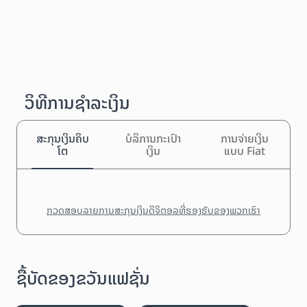
ວິທີການຊຳລະເງິນ
ສະກຸນເງິນຄິບ
ບໍລິການກະເປົາ
ການຈ່າຍເງິນ
ໂຕ
ເງິນ
ແບບ Fiat
ກວດສອບລາຍການສະກຸນເງິນດິຈິຕອລທີ່ຮອງຮັບຂອງພວກເຮົາ
ຊື້ບັດຂອງຂວັນແຟຊັ່ນ