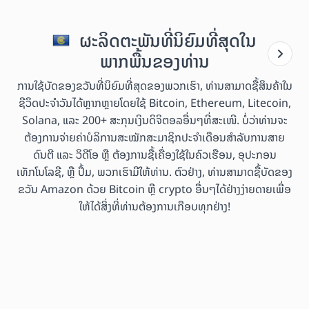
ຜະລິດຕະພັນທີ່ນິຍົມທີ່ສຸດໃນ
ພາກພື້ນຂອງທ່ານ
ການໃຊ້ບັດຂອງຂວັນທີ່ນິຍົມທີ່ສຸດຂອງພວກເຮົາ, ທ່ານສາມາດຊື້ສິນຄ້າໃນ
ຊີວິດປະຈຳວັນໄດ້ຫຼາກຫຼາຍໂດຍໃຊ້ Bitcoin, Ethereum, Litecoin,
Solana, ແລະ 200+ ສະກຸນເງິນດິຈິຕອລອື່ນໆທີ່ສະເໜີ. ບໍ່ວ່າທ່ານຈະ
ຕ້ອງການຈ່າຍຄ່າບໍລິການສະໝັກສະມາຊິກປະຈຳເດືອນສຳລັບການສາຍ
ດົນຕີ ແລະ ວິດີໂອ ຫຼື ຕ້ອງການຊື້ເຄື່ອງໃຊ້ໃນຄົວເຮືອນ, ອຸປະກອນ
ເທັກໂນໂລຊີ, ຫຼື ປຶ້ມ, ພວກເຮົາມີໃຫ້ທ່ານ. ຕົວຢ່າງ, ທ່ານສາມາດຊື້ບັດຂອງ
ຂວັນ Amazon ດ້ວຍ Bitcoin ຫຼື crypto ອື່ນໆໄດ້ຢ່າງງ່າຍດາຍເພື່ອ
ໃຫ້ໄດ້ສິ່ງທີ່ທ່ານຕ້ອງການເກືອບທຸກຢ່າງ!