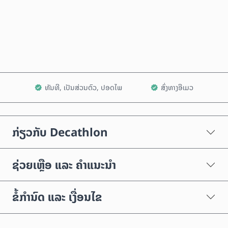
ຊື້ດຽວນີ້
ເພີ່ມໃສ່ລົດເຂັນ
ທັນທີ, ເປັນສ່ວນຕົວ, ປອດໄພ
ສົ່ງທາງອີເມວ
ກ່ຽວກັບ Decathlon
ຊ່ວຍເຫຼືອ ແລະ ຄຳແນະນຳ
ຂໍ້ກຳນົດ ແລະ ເງື່ອນໄຂ