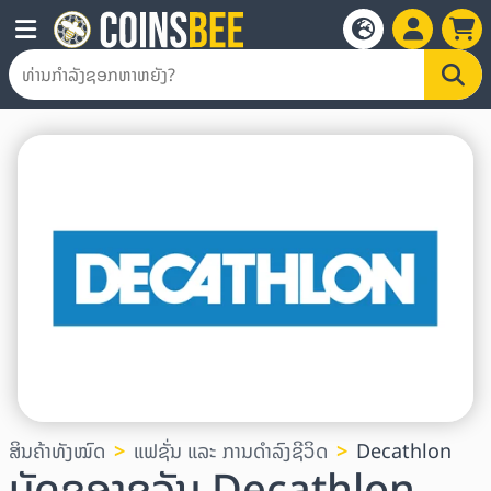
ສິນຄ້າທັງໝົດ
ແຟຊັ່ນ ແລະ ການດໍາລົງຊີວິດ
Decathlon
ບັດຂອງຂວັນ Decathlon