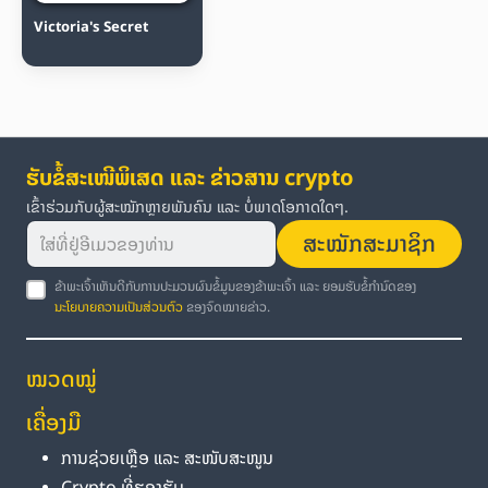
Victoria's Secret
ຮັບຂໍ້ສະເໜີພິເສດ ແລະ ຂ່າວສານ crypto
ເຂົ້າຮ່ວມກັບຜູ້ສະໝັກຫຼາຍພັນຄົນ ແລະ ບໍ່ພາດໂອກາດໃດໆ.
ສະໝັກສະມາຊິກ
ຂ້າພະເຈົ້າເຫັນດີກັບການປະມວນຜົນຂໍ້ມູນຂອງຂ້າພະເຈົ້າ ແລະ ຍອມຮັບຂໍ້ກຳນົດຂອງ
ນະໂຍບາຍຄວາມເປັນສ່ວນຕົວ
ຂອງຈົດໝາຍຂ່າວ.
ໝວດໝູ່
ເຄື່ອງມື
ການຊ່ວຍເຫຼືອ ແລະ ສະໜັບສະໜູນ
Crypto ທີ່ຮອງຮັບ